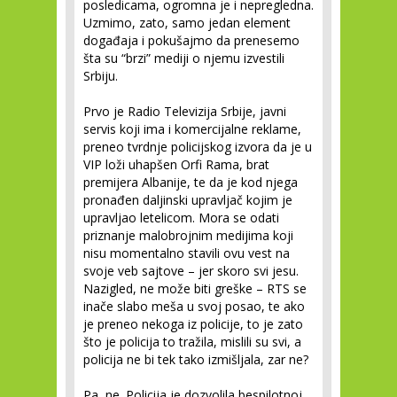
posledicama, ogromna je i nepregledna.
Uzmimo, zato, samo jedan element
događaja i pokušajmo da prenesemo
šta su “brzi” mediji o njemu izvestili
Srbiju.
Prvo je Radio Televizija Srbije, javni
servis koji ima i komercijalne reklame,
preneo tvrdnje policijskog izvora da je u
VIP loži uhapšen Orfi Rama, brat
premijera Albanije, te da je kod njega
pronađen daljinski upravljač kojim je
upravljao letelicom. Mora se odati
priznanje malobrojnim medijima koji
nisu momentalno stavili ovu vest na
svoje veb sajtove – jer skoro svi jesu.
Nazigled, ne može biti greške – RTS se
inače slabo meša u svoj posao, te ako
je preneo nekoga iz policije, to je zato
što je policija to tražila, mislili su svi, a
policija ne bi tek tako izmišljala, zar ne?
Pa, ne. Policija je dozvolila bespilotnoj