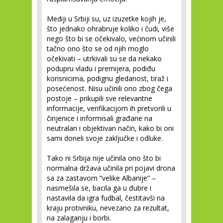
Mediji u Srbiji su, uz izuzetke kojih je,
što jednako ohrabruje koliko i čudi, više
nego što bi se očekivalo, većinom učinili
tačno ono što se od njih moglo
očekivati – utrkivali su se da nekako
podupru vladu i premijera, podiđu
korisnicima, podignu gledanost, tiraž i
posećenost. Nisu učinili ono zbog čega
postoje – prikupili sve relevantne
informacije, verifikacijom ih pretvorili u
činjenice i informisali građane na
neutralan i objektivan način, kako bi oni
sami doneli svoje zaključke i odluke.
Tako ni Srbija nije učinila ono što bi
normalna država učinila pri pojavi drona
sa za zastavom “velike Albanije” –
nasmešila se, bacila ga u đubre i
nastavila da igra fudbal, čestitavši na
kraju protivniku, nevezano za rezultat,
na zalaganju i borbi.