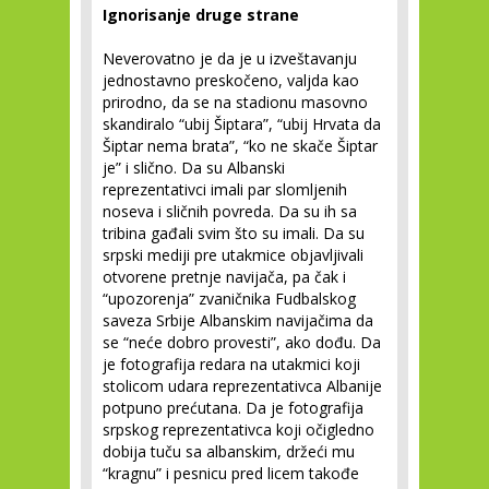
Ignorisanje druge strane
Neverovatno je da je u izveštavanju
jednostavno preskočeno, valjda kao
prirodno, da se na stadionu masovno
skandiralo “ubij Šiptara”, “ubij Hrvata da
Šiptar nema brata”, “ko ne skače Šiptar
je” i slično. Da su Albanski
reprezentativci imali par slomljenih
noseva i sličnih povreda. Da su ih sa
tribina gađali svim što su imali. Da su
srpski mediji pre utakmice objavljivali
otvorene pretnje navijača, pa čak i
“upozorenja” zvaničnika Fudbalskog
saveza Srbije Albanskim navijačima da
se “neće dobro provesti”, ako dođu. Da
je fotografija redara na utakmici koji
stolicom udara reprezentativca Albanije
potpuno prećutana. Da je fotografija
srpskog reprezentativca koji očigledno
dobija tuču sa albanskim, držeći mu
“kragnu” i pesnicu pred licem takođe