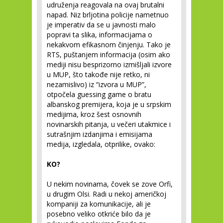
udruženja reagovala na ovaj brutalni
napad. Niz brljotina policije nametnuo
je imperativ da se u javnosti malo
popravi ta slika, informacijama o
nekakvom efikasnom činjenju. Tako je
RTS, puštanjem informacija (osim ako
mediji nisu besprizorno izmišljali izvore
u MUP, što takođe nije retko, ni
nezamislivo) iz “izvora u MUP”,
otpočela guessing game o bratu
albanskog premijera, koja je u srpskim
medijima, kroz šest osnovnih
novinarskih pitanja, u večeri utakmice i
sutrašnjim izdanjima i emisijama
medija, izgledala, otprilike, ovako:
KO?
U nekim novinama, čovek se zove Orfi,
u drugim Olsi. Radi u nekoj američkoj
kompaniji za komunikacije, ali je
posebno veliko otkriće bilo da je