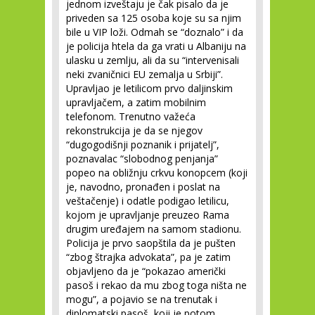
jednom izveštaju je čak pisalo da je
priveden sa 125 osoba koje su sa njim
bile u VIP loži. Odmah se “doznalo” i da
je policija htela da ga vrati u Albaniju na
ulasku u zemlju, ali da su “intervenisali
neki zvaničnici EU zemalja u Srbiji”.
Upravljao je letilicom prvo daljinskim
upravljačem, a zatim mobilnim
telefonom. Trenutno važeća
rekonstrukcija je da se njegov
“dugogodišnji poznanik i prijatelj”,
poznavalac “slobodnog penjanja”
popeo na obližnju crkvu konopcem (koji
je, navodno, pronađen i poslat na
veštačenje) i odatle podigao letilicu,
kojom je upravljanje preuzeo Rama
drugim uređajem na samom stadionu.
Policija je prvo saopštila da je pušten
“zbog štrajka advokata”, pa je zatim
objavljeno da je “pokazao američki
pasoš i rekao da mu zbog toga ništa ne
mogu”, a pojavio se na trenutak i
diplomatski pasoš, koji je potom