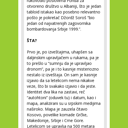
rukovodio poslovima Fonda za
otvoreno društvo u Albaniji, što je jedan
tabloid istakao kao posebno relevantno
pošto je pokretač Džordž Soroš “bio
jedan od najvatrenijih zagovornika
bombardovanja Srbije 1999.”.
ŠTA?
Prvo je, po izveštajima, uhapšen sa
daljinskim upravljačem u rukama, pa je
to prešlo u “sumnju da je upravljao
dronom”, pa je i to kasnije misteriozno
nestalo iz izveštaja. On sam je kasnije
izjavio da sa letelicom nema nikakve
veze, što bi svakako izjavio i da jeste.
Identitet dva lika na zastavi, reč
“autohtoni” (oduvek tu) i datum, kao i
mapa, analizirani su u srpskim medijima
naširoko. Mapa je zauzela čitavo
Kosovo, povelike komade Grčke,
Makedonije, Srbije i Crne Gore.
Letelicom se upravlja na 500 metara