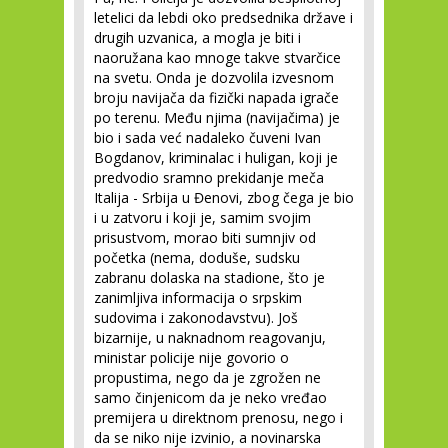
letelici da lebdi oko predsednika države i
drugih uzvanica, a mogla je biti i
naoružana kao mnoge takve stvarčice
na svetu. Onda je dozvolila izvesnom
broju navijača da fizički napada igrače
po terenu. Među njima (navijačima) je
bio i sada već nadaleko čuveni Ivan
Bogdanov, kriminalac i huligan, koji je
predvodio sramno prekidanje meča
Italija - Srbija u Đenovi, zbog čega je bio
i u zatvoru i koji je, samim svojim
prisustvom, morao biti sumnjiv od
početka (nema, doduše, sudsku
zabranu dolaska na stadione, što je
zanimljiva informacija o srpskim
sudovima i zakonodavstvu). Još
bizarnije, u naknadnom reagovanju,
ministar policije nije govorio o
propustima, nego da je zgrožen ne
samo činjenicom da je neko vređao
premijera u direktnom prenosu, nego i
da se niko nije izvinio, a novinarska