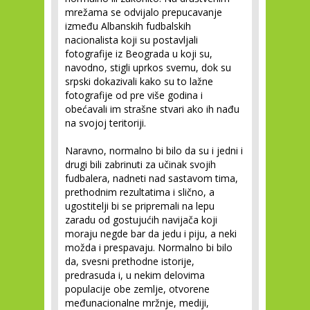
mrežama se odvijalo prepucavanje
između Albanskih fudbalskih
nacionalista koji su postavljali
fotografije iz Beograda u koji su,
navodno, stigli uprkos svemu, dok su
srpski dokazivali kako su to lažne
fotografije od pre više godina i
obećavali im strašne stvari ako ih nađu
na svojoj teritoriji.
Naravno, normalno bi bilo da su i jedni i
drugi bili zabrinuti za učinak svojih
fudbalera, nadneti nad sastavom tima,
prethodnim rezultatima i slično, a
ugostitelji bi se pripremali na lepu
zaradu od gostujućih navijača koji
moraju negde bar da jedu i piju, a neki
možda i prespavaju. Normalno bi bilo
da, svesni prethodne istorije,
predrasuda i, u nekim delovima
populacije obe zemlje, otvorene
međunacionalne mržnje, mediji,