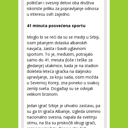
političari i svesniji delovi oba društva
iskoriste priliku za popravljanje odnosa
u interesu svih zajedno.
41 minuta posvećena sportu
Moglo bi se reći da su se mediji u Srbiji,
osim pitanjem dolaska albanskih
navjača, zaista i bavili uglavnom
sportom. To je, međutim, potrajalo
samo do 41. minuta (loše i teške za
gledanje) utakmice, kada je na stadion
doletela leteća igračka na daljinsko
upravljanje, za koju sada, osim možda
u Severnoj Koreji, zna poneko u svakoj
zemlji sveta. Događaji su se odvijali
velikom brzinom.
Jedan igrač Srbije je uhvatio zastavu, pa
su ga tri igrača Albanije, izgleda iznimno
nacionalno svesna, napala da svetinju
otmu, na šta su priskočili idrugi igrači,