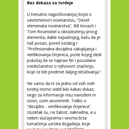
Bez dokaza za tvrdnje
U trenutno najpoštovanijoj knjizi o
savremenom novinarstvu, “Deset
elemenata novinarstva”, Bill Kovach i
Tom Rosenstiel u obrazloženju prvog
elementa, dakle najvažnijeg, kažu da je
naš posao, pored ostalog i:
“Profesionalna disciplina sakupljanja i
verifikovanja činjenica, posle kojeg sledi
pokušaj da se napravi fer i pouzdano
svedočanstvo o njihovom značenju,
koje će biti predmet daljeg istraživanja.”
Ne samo da ni za jednu od svih ovih
tvrdnji nismo videli bilo kakav dokaz,
nego za informacije nisu navođeni ni
izvori, osim anonimnih. Toliko o
“disciplini… verifikovanja činjenica”.
Izuzetak su, na žalost, naknadna, a u
nekim slučajevima i veoma brza
tumačenja uzroka događaja, koje