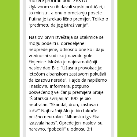
možete pročitati pod “ZAŠTO”.
Uglavnom su ih davali srpski političari, i
to ministri, a onu o ometanju posete
Putina je izrekao lično premijer. Toliko o
“predmetu daljeg istraživanja”.
Naslovi prvih izveštaja sa utakmice se
mogu podeliti u opredeljene i
neopredeljene, odnosno one koji daju
vrednosni sud i koji navode gole
činjenice. Možda je najdramatičniji
naslov dao Blic: “Užasna provokacija:
letećom albanskom zastavom pokušali
da izazovu nerede”. Hajde da napišemo
i naslovnu Informera, potpuno
posvećenog veličanju premijera Srbije:
“Šiptarska svinjarija”. B92 je bio
neutralan: “Skandal, dron, zastava i
tuča!” Najtiražniji Alo je bio takođe
prilično neutralan: “Albanska igračka
izazvala haos”. Opredeljeni naslovi su,
naravno, “pobedili” u odnosu 3:1.