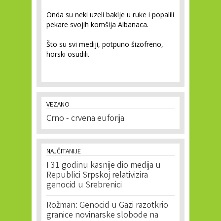
Onda su neki uzeli baklje u ruke i popalili
pekare svojih komšija Albanaca.
Što su svi mediji, potpuno šizofreno,
horski osudili.
VEZANO
Crno - crvena euforija
NAJČITANIJE
I 31 godinu kasnije dio medija u
Republici Srpskoj relativizira
genocid u Srebrenici
Rožman: Genocid u Gazi razotkrio
granice novinarske slobode na