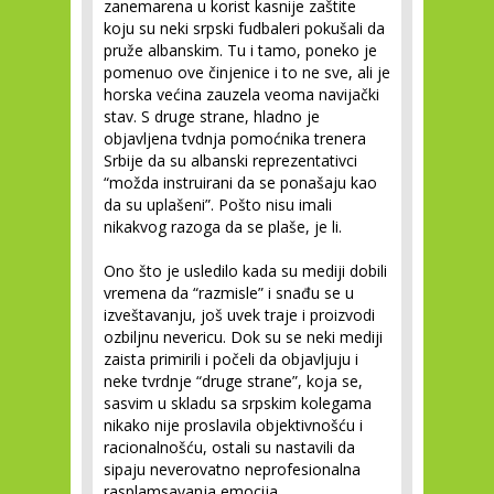
zanemarena u korist kasnije zaštite
koju su neki srpski fudbaleri pokušali da
pruže albanskim. Tu i tamo, poneko je
pomenuo ove činjenice i to ne sve, ali je
horska većina zauzela veoma navijački
stav. S druge strane, hladno je
objavljena tvdnja pomoćnika trenera
Srbije da su albanski reprezentativci
“možda instruirani da se ponašaju kao
da su uplašeni”. Pošto nisu imali
nikakvog razoga da se plaše, je li.
Ono što je usledilo kada su mediji dobili
vremena da “razmisle” i snađu se u
izveštavanju, još uvek traje i proizvodi
ozbiljnu nevericu. Dok su se neki mediji
zaista primirili i počeli da objavljuju i
neke tvrdnje “druge strane”, koja se,
sasvim u skladu sa srpskim kolegama
nikako nije proslavila objektivnošću i
racionalnošću, ostali su nastavili da
sipaju neverovatno neprofesionalna
rasplamsavanja emocija.