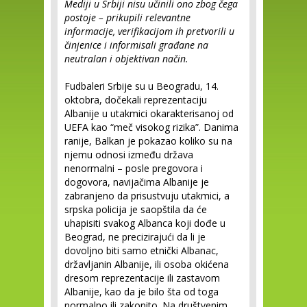
Mediji u Srbiji nisu učinili ono zbog čega
postoje – prikupili relevantne
informacije, verifikacijom ih pretvorili u
činjenice i informisali građane na
neutralan i objektivan način.
Fudbaleri Srbije su u Beogradu, 14.
oktobra, dočekali reprezentaciju
Albanije u utakmici okarakterisanoj od
UEFA kao “meč visokog rizika”. Danima
ranije, Balkan je pokazao koliko su na
njemu odnosi između država
nenormalni – posle pregovora i
dogovora, navijačima Albanije je
zabranjeno da prisustvuju utakmici, a
srpska policija je saopštila da će
uhapisiti svakog Albanca koji dođe u
Beograd, ne precizirajući da li je
dovoljno biti samo etnički Albanac,
državljanin Albanije, ili osoba okićena
dresom reprezentacije ili zastavom
Albanije, kao da je bilo šta od toga
normalno ili zakonito. Na društvenim