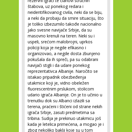
rezervni igrači te članovi stručnih
štabova, uz ponekog redara i
neidentifikovanog civila, neki da se biju,
a neki da probaju da smire situaciju, što
je toliko izbezumilo takođe nacionalno
jako svesne navijače Srbije, da su
masovno krenuli na teren. Neki su i
uspeli, srećom malobrojni, uprkos
policiji koja je negde efikasno i
organizovao, a negde dosta zbunjeno
pokušala da ih spreči, pa su odabrani
navijači stigli i da udare ponekog
reprezentativca Albanije. Naročito se
istakao pripadnik obezbeđenja
utakmice koji je, vidno obeležen
fluorescentnim prslukom, stolicom
udario igrača Albanije. On je to učinio u
trenutku dok su Albanci izlazili sa
terena, praćeni i štićeni od strane nekih
igrača Srbije, zasuti predmetima sa
tribina. Sudija je prekinuo utakmicu još
kada je letelica primećena, a mogao je i
zbog nekoliko baklji koje su u tom