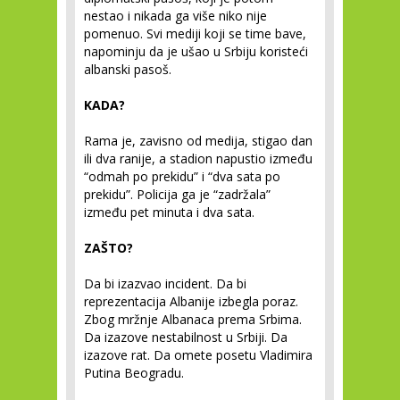
nestao i nikada ga više niko nije
pomenuo. Svi mediji koji se time bave,
napominju da je ušao u Srbiju koristeći
albanski pasoš.
KADA?
Rama je, zavisno od medija, stigao dan
ili dva ranije, a stadion napustio između
“odmah po prekidu” i “dva sata po
prekidu”. Policija ga je “zadržala”
između pet minuta i dva sata.
ZAŠTO?
Da bi izazvao incident. Da bi
reprezentacija Albanije izbegla poraz.
Zbog mržnje Albanaca prema Srbima.
Da izazove nestabilnost u Srbiji. Da
izazove rat. Da omete posetu Vladimira
Putina Beogradu.