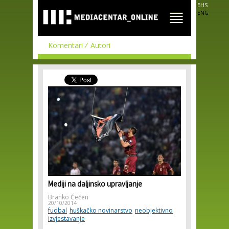
Skip to
BHS
main
ENG
content
Komentari
Autori
Mediji na daljinsko upravljanje
Branko Čečen
20/10/2014
fudbal
huškačko novinarstvo
neobjektivno
izvjestavanje