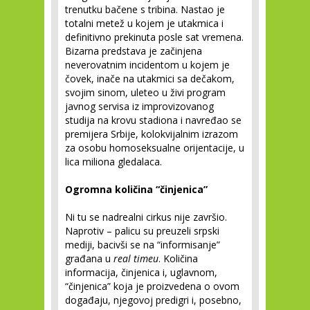
trenutku bačene s tribina. Nastao je
totalni metež u kojem je utakmica i
definitivno prekinuta posle sat vremena.
Bizarna predstava je začinjena
neverovatnim incidentom u kojem je
čovek, inače na utakmici sa dečakom,
svojim sinom, uleteo u živi program
javnog servisa iz improvizovanog
studija na krovu stadiona i navređao se
premijera Srbije, kolokvijalnim izrazom
za osobu homoseksualne orijentacije, u
lica miliona gledalaca.
Ogromna količina “činjenica”
Ni tu se nadrealni cirkus nije završio.
Naprotiv – palicu su preuzeli srpski
mediji, bacivši se na “informisanje”
građana u
real timeu
. Količina
informacija, činjenica i, uglavnom,
“činjenica” koja je proizvedena o ovom
događaju, njegovoj predigri i, posebno,