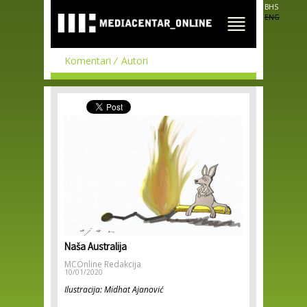
Skip to
BHS
main
ENG
content
Komentari
Autori
Naša Australija
MCOnline Redakcija
10/01/2020
Ilustracija: Midhat Ajanović