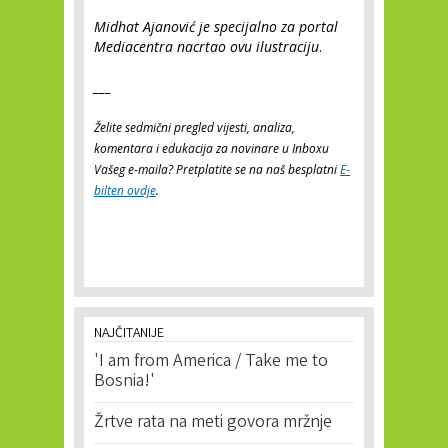
Midhat Ajanović je specijalno za portal
Mediacentra nacrtao ovu ilustraciju
.
___
Želite sedmični pregled vijesti, analiza,
komentara i edukacija za novinare u Inboxu
Vašeg e-maila? Pretplatite se na naš besplatni
E-
bilten ovdje
.
NAJČITANIJE
'I am from America / Take me to
Bosnia!'
Žrtve rata na meti govora mržnje