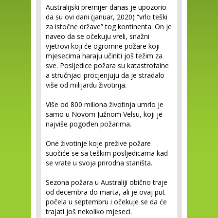
Australijski premijer danas je upozorio
da su ovi dani (januar, 2020) “vrlo teški
za istočne države” tog kontinenta. On je
naveo da se očekuju vreli, snažni
vjetrovi koji će ogromne požare koji
mjesecima haraju učiniti još težim za
sve. Posljedice požara su katastrofalne
a stručnjaci procjenjuju da je stradalo
više od milijardu životinja.
Više od 800 miliona životinja umrlo je
samo u Novom Južnom Velsu, koji je
najviše pogođen požarima.
One životinje koje prežive požare
suočiće se sa teškim posljedicama kad
se vrate u svoja prirodna staništa.
Sezona požara u Australiji obično traje
od decembra do marta, ali je ovaj put
počela u septembru i očekuje se da će
trajati još nekoliko mjeseci.