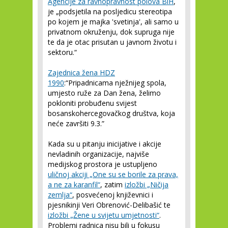
Agencije za ravnopravnost polova BiH
,
je „podsjetila na posljedicu stereotipa
po kojem je majka 'svetinja', ali samo u
privatnom okruženju, dok supruga nije
te da je otac prisutan u javnom životu i
sektoru.“
Zajednica žena HDZ
1990
:“Pripadnicama nježnijeg spola,
umjesto ruže za Dan žena, želimo
pokloniti probuđenu svijest
bosanskohercegovačkog društva, koja
neće završiti 9.3.”
Kada su u pitanju inicijative i akcije
nevladinih organizacije, najviše
medijskog prostora je ustupljeno
uličnoj akciji „One su se borile za prava,
a ne za karanfil“
, zatim
izložbi „Ničija
zemlja“
, posvećenoj književnici i
pjesnikinji Veri Obrenović-Delibašić te
izložbi „Žene u svijetu umjetnosti“
.
Problemi radnica nisu bili u fokusu