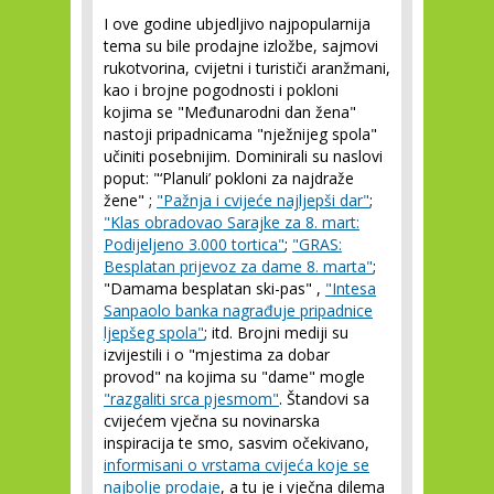
I ove godine ubjedljivo najpopularnija
tema su bile prodajne izložbe, sajmovi
rukotvorina, cvijetni i turističi aranžmani,
kao i brojne pogodnosti i pokloni
kojima se "Međunarodni dan žena"
nastoji pripadnicama "nježnijeg spola"
učiniti posebnijim. Dominirali su naslovi
poput: "‘Planuli’ pokloni za najdraže
žene" ;
"Pažnja i cvijeće najljepši dar"
;
"Klas obradovao Sarajke za 8. mart:
Podijeljeno 3.000 tortica"
;
"GRAS:
Besplatan prijevoz za dame 8. marta"
;
"Damama besplatan ski-pas" ,
"Intesa
Sanpaolo banka nagrađuje pripadnice
ljepšeg spola"
; itd. Brojni mediji su
izvijestili i o "mjestima za dobar
provod" na kojima su "dame" mogle
"razgaliti srca pjesmom"
. Štandovi sa
cvijećem vječna su novinarska
inspiracija te smo, sasvim očekivano,
informisani o vrstama cvijeća koje se
najbolje prodaje
, a tu je i vječna dilema