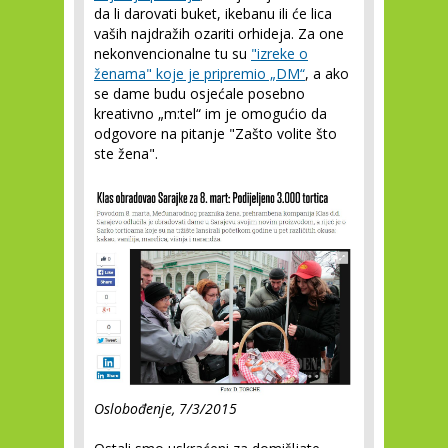
da li darovati buket, ikebanu ili će lica
vaših najdražih ozariti orhideja. Za one
nekonvencionalne tu su
"izreke o
ženama" koje je pripremio „DM“
, a ako
se dame budu osjećale posebno
kreativno „m:tel“ im je omogućio da
odgovore na pitanje "Zašto volite što
ste žena".
Oslobođenje, 7/3/2015