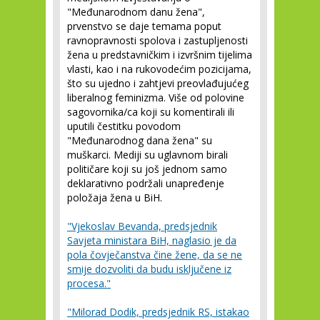
"Međunarodnom danu žena",
prvenstvo se daje temama poput
ravnopravnosti spolova i zastupljenosti
žena u predstavničkim i izvršnim tijelima
vlasti, kao i na rukovodećim pozicijama,
što su ujedno i zahtjevi preovlađujućeg
liberalnog feminizma. Više od polovine
sagovornika/ca koji su komentirali ili
uputili čestitku povodom
"Međunarodnog dana žena" su
muškarci. Mediji su uglavnom birali
političare koji su još jednom samo
deklarativno podržali unapređenje
položaja žena u BiH.
"Vjekoslav Bevanda, predsjednik
Savjeta ministara BiH, naglasio je da
pola čovječanstva čine žene, da se ne
smije dozvoliti da budu isključene iz
procesa."
"Milorad Dodik, predsjednik RS, istakao