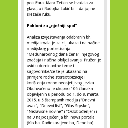
političara. Klara Zetkin se hvatala za
glavu, a i Radojka Lakić bi – da joj ne
srezaše ruku.
Pokloni za „nježniji spol“
Analiza izvještavanja odabranih bh.
medija imala je za cilj ukazati na načine
medijskog portretiranja
"Međunarodnog dana žena", njegovog
značaja i načina obilježavanja. Pružen je
uvid u dominantne teme i
sagovornike/ce te je ukazano na
primjere rodne stereotipizacije i
korištenja rodno neosjetljivog jezika.
Obuhvaćeno je ukupno 106 članaka
objavljenih u periodu od 1. do 9. marta,
2015. u 5 štampanih medija ("Dnevni
avaz", "Dnevni list", "Glas Srpske",
"Nezavisne novine" i "Oslobođenje") i
na 3 najposjećenija bh. news portala
(Klix.ba, Radiosarajevo.ba, Depo.ba).