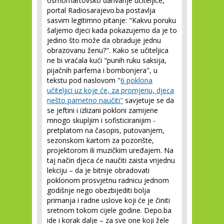
osmomartovsko darivanje učiteljice,
portal Radiosarajevo.ba postavlja
sasvim legitimno pitanje: "Kakvu poruku
šaljemo djeci kada pokazujemo da je to
jedino što može da obraduje jednu
obrazovanu ženu?". Kako se učiteljica
ne bi vraćala kući "punih ruku saksija,
pijačnih parfema i bombonjera", u
tekstu pod naslovom "
6 poklona
učiteljici uz koje će, za promjenu, djeca
nešto pametno naučiti"
savjetuje se da
se jeftini i izlizani pokloni zamijene
mnogo skupljim i sofisticiranijim -
pretplatom na časopis, putovanjem,
sezonskom kartom za pozorište,
projektorom ili muzičkim uređajem. Na
taj način djeca će naučiti zaista vrijednu
lekciju – da je bitnije obradovati
poklonom prosvjetnu radnicu jednom
godišnje nego obezbijediti bolja
primanja i radne uslove koji će je činiti
sretnom tokom cijele godine. Depo.ba
ide i korak dalje – za sve one koji žele