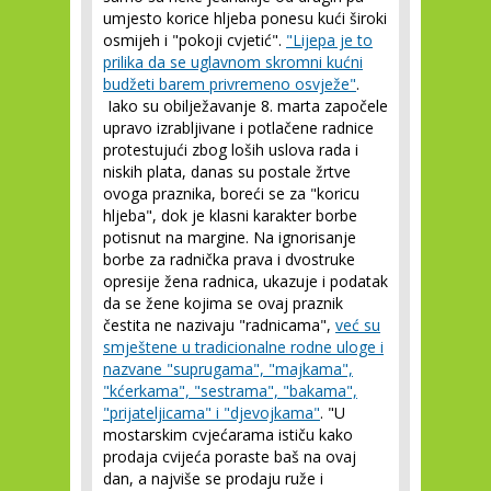
umjesto korice hljeba ponesu kući široki
osmijeh i "pokoji cvjetić".
"Lijepa je to
prilika da se uglavnom skromni kućni
budžeti barem privremeno osvježe"
.
Iako su obilježavanje 8. marta započele
upravo izrabljivane i potlačene radnice
protestujući zbog loših uslova rada i
niskih plata, danas su postale žrtve
ovoga praznika, boreći se za "koricu
hljeba", dok je klasni karakter borbe
potisnut na margine. Na ignorisanje
borbe za radnička prava i dvostruke
opresije žena radnica, ukazuje i podatak
da se žene kojima se ovaj praznik
čestita ne nazivaju "radnicama",
već su
smještene u tradicionalne rodne uloge i
nazvane "suprugama", "majkama",
"kćerkama", "sestrama", "bakama",
"prijateljicama" i "djevojkama"
. "U
mostarskim cvjećarama ističu kako
prodaja cvijeća poraste baš na ovaj
dan, a najviše se prodaju ruže i