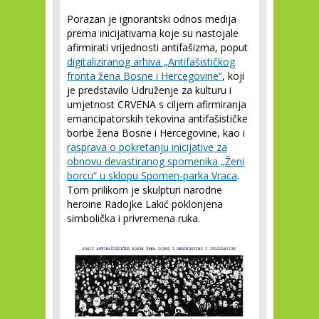
Porazan je ignorantski odnos medija
prema inicijativama koje su nastojale
afirmirati vrijednosti antifašizma, poput
digitaliziranog arhiva „Antifašističkog
fronta žena Bosne i Hercegovine“
, koji
je predstavilo Udruženje za kulturu i
umjetnost CRVENA s ciljem afirmiranja
emancipatorskih tekovina antifašističke
borbe žena Bosne i Hercegovine, kao i
rasprava o pokretanju inicijative za
obnovu devastiranog spomenika „Ženi
borcu“ u sklopu Spomen-parka Vraca
.
Tom prilikom je skulpturi narodne
heroine Radojke Lakić poklonjena
simbolička i privremena ruka.