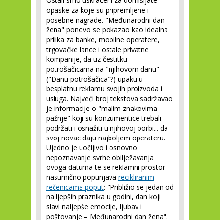
Ostali smo uskraćeni za domišljate
opaske za koje su pripremljene i
posebne nagrade. "Međunarodni dan
žena" ponovo se pokazao kao idealna
prilika za banke, mobilne operatere,
trgovačke lance i ostale privatne
kompanije, da uz čestitku
potrošačicama na "njihovom danu"
("Danu potrošačica"?) upakuju
besplatnu reklamu svojih proizvoda i
usluga. Najveći broj tekstova sadržavao
je informacije o "malim znakovima
pažnje" koji su konzumentice trebali
podržati i osnažiti u njihovoj borbi... da
svoj novac daju najboljem operateru.
Ujedno je uočljivo i osnovno
nepoznavanje svrhe obilježavanja
ovoga datuma te se reklamni prostor
nasumično popunjava
recikliranim
rečenicama poput
: "Približio se jedan od
najljepših praznika u godini, dan koji
slavi naljepše emocije, ljubav i
poštovanje – Međunarodni dan žena".