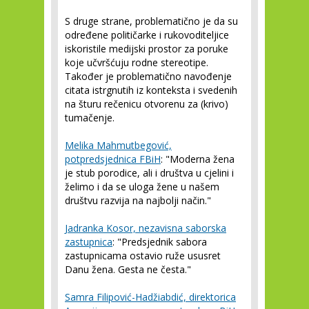
S druge strane, problematično je da su
određene političarke i rukovoditeljice
iskoristile medijski prostor za poruke
koje učvršćuju rodne stereotipe.
Također je problematično navođenje
citata istrgnutih iz konteksta i svedenih
na šturu rečenicu otvorenu za (krivo)
tumačenje.
Melika Mahmutbegović,
potpredsjednica FBiH
: "Moderna žena
je stub porodice, ali i društva u cjelini i
želimo i da se uloga žene u našem
društvu razvija na najbolji način."
Jadranka Kosor, nezavisna saborska
zastupnica
: "Predsjednik sabora
zastupnicama ostavio ruže ususret
Danu žena. Gesta ne česta."
Samra Filipović-Hadžiabdić, direktorica