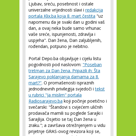
Ljubav, sreću, posebnost i ostale
univerzalne vrijednosti slavi i
redakcija
portala Klix.ba koja 8. mart čestita
"uz
napomenu da je svaki dan u godini vaš
dan, a ovaj neka bude samo vrhunac
vaše sreće, ispunjenosti, zdravlja i
uspjeha". Dan žena, Dan zaljubljenih,
rođendan, potpuno je nebitno.
Portal Depo.ba objavljuje i cijelu listu
pogodnosti pod naslovom:
"Poseban
tretman za Dan žena. Pripazili ih: Šta
Sarajevo poklanjanja damama za 8.
mart?"
. O promašenosti ispraznih
jednodnevnih privilegija svjedoči i
tekst
u rubrici "Ja mislim" portala
Radiosarajevo.ba
koji počinje poetično i
svečarski: "Štandovi s cvijećem uličnih
prodavača mamili su poglede Sarajki i
Sarajlija. Osjetio se taj Dan žena u
zraku."; a završava otrežnjenjem u vidu
prijetnje GRAS-ovog revizora koji se,