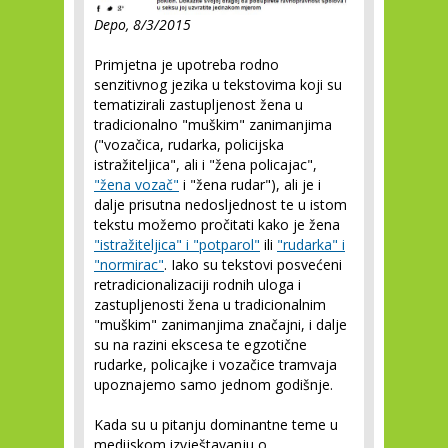
Depo, 8/3/2015
Primjetna je upotreba rodno
senzitivnog jezika u tekstovima koji su
tematizirali zastupljenost žena u
tradicionalno "muškim" zanimanjima
("vozačica, rudarka, policijska
istražiteljica", ali i "žena policajac",
"žena vozač"
i "žena rudar"), ali je i
dalje prisutna nedosljednost te u istom
tekstu možemo pročitati kako je žena
"istražiteljica" i "potparol"
ili
"rudarka" i
"normirac"
. Iako su tekstovi posvećeni
retradicionalizaciji rodnih uloga i
zastupljenosti žena u tradicionalnim
"muškim" zanimanjima značajni, i dalje
su na razini ekscesa te egzotične
rudarke, policajke i vozačice tramvaja
upoznajemo samo jednom godišnje.
Kada su u pitanju dominantne teme u
medijskom izvještavanju o