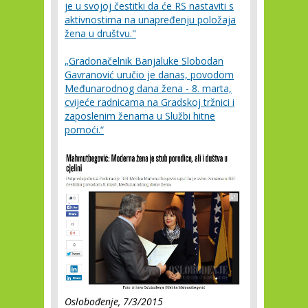
je u svojoj čestitki da će RS nastaviti s
aktivnostima na unapređenju položaja
žena u društvu."
„Gradonačelnik Banjaluke Slobodan
Gavranović uručio je danas, povodom
Međunarodnog dana žena - 8. marta,
cvijeće radnicama na Gradskoj tržnici i
zaposlenim ženama u Službi hitne
pomoći.“
Oslobođenje, 7/3/2015