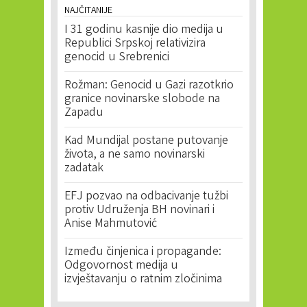
NAJČITANIJE
I 31 godinu kasnije dio medija u
Republici Srpskoj relativizira
genocid u Srebrenici
Rožman: Genocid u Gazi razotkrio
granice novinarske slobode na
Zapadu
Kad Mundijal postane putovanje
života, a ne samo novinarski
zadatak
EFJ pozvao na odbacivanje tužbi
protiv Udruženja BH novinari i
Anise Mahmutović
Između činjenica i propagande:
Odgovornost medija u
izvještavanju o ratnim zločinima