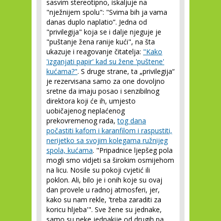
sasvim stereotipno, iskaljuje na
"nježnijem spolu": "Svima bih ja vama
danas duplo naplatio”. Jedna od
"privilegija" koja se i dalje njeguje je
"puštanje žena ranije kući", na šta
ukazuje i reagovanje čitatelja:
"Kako
'izganjati papir' kad su žene 'puštene'
kućama?"
. S druge strane, ta „privilegija“
je rezervisana samo za one dovoljno
sretne da imaju posao i senzibilnog
direktora koji će ih, umjesto
uobičajenog neplaćenog
prekovremenog rada,
tog dana
počastiti kafom i karanfilom i raspustiti,
nerijetko sa svojim kolegama ružnijeg
spola, kućama
. "Pripadnice ljepšeg pola
mogli smo vidjeti sa širokim osmijehom
na licu. Nosile su pokoji cvjetić ili
poklon. Ali, bilo je i onih koje su ovaj
dan provele u radnoj atmosferi, jer,
kako su nam rekle, 'treba zaraditi za
koricu hljeba'". Sve žene su jednake,
samo su neke jednakije od drugih pa