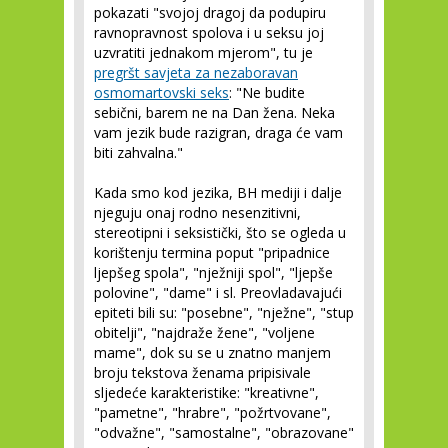
pokazati "svojoj dragoj da podupiru
ravnopravnost spolova i u seksu joj
uzvratiti jednakom mjerom", tu je
pregršt savjeta za nezaboravan
osmomartovski seks
: "Ne budite
sebični, barem ne na Dan žena. Neka
vam jezik bude razigran, draga će vam
biti zahvalna."
Kada smo kod jezika, BH mediji i dalje
njeguju onaj rodno nesenzitivni,
stereotipni i seksistički, što se ogleda u
korištenju termina poput "pripadnice
ljepšeg spola", "nježniji spol", "ljepše
polovine", "dame" i sl. Preovladavajući
epiteti bili su: "posebne", "nježne", "stup
obitelji", "najdraže žene", "voljene
mame", dok su se u znatno manjem
broju tekstova ženama pripisivale
sljedeće karakteristike: "kreativne",
"pametne", "hrabre", "požrtvovane",
"odvažne", "samostalne", "obrazovane"