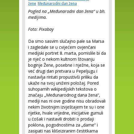
žene
Međunarodni dan žena
Pogled na „Međunarodni dan žena“ u bh.
medijima.
Foto: Pixabay
Da smo sasvim slučajno pale sa Marsa
i zagledale se u cvijećem ovjenčani
medijski portret 8. marta, pomislile bi da
je riječ o nekom kultnom štovanju
boginje Žene, posebne i nježne, koja se
već drugi dan pretvara u Pepeljugu i
nastavlja rintati propustivši priliku da
ukaže na svoj uniženi položaj. Pored
suhoparnih wikipedijskih tekstova o
značaju „Međunarodnog dana žena“,
mediji nas ni ove godine nisu obradovali
nekim životnijim izvještajem te su i one
rijetke, hvale vrijedne, inicijative gurnuli
u ćošak i nastavili drobiti o prodaji
poklona, pogodnostima za „dame“ i
zasipati nas klišeiziranim čestitkama