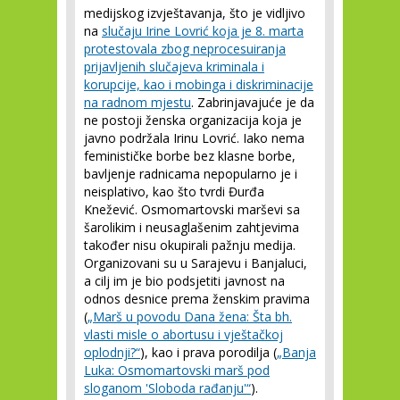
medijskog izvještavanja, što je vidljivo
na
slučaju Irine Lovrić koja je 8. marta
protestovala zbog neprocesuiranja
prijavljenih slučajeva kriminala i
korupcije, kao i mobinga i diskriminacije
na radnom mjestu
. Zabrinjavajuće je da
ne postoji ženska organizacija koja je
javno podržala Irinu Lovrić. Iako nema
feminističke borbe bez klasne borbe,
bavljenje radnicama nepopularno je i
neisplativo, kao što tvrdi Đurđa
Knežević. Osmomartovski marševi sa
šarolikim i neusaglašenim zahtjevima
također nisu okupirali pažnju medija.
Organizovani su u Sarajevu i Banjaluci,
a cilj im je bio podsjetiti javnost na
odnos desnice prema ženskim pravima
(
„Marš u povodu Dana žena: Šta bh.
vlasti misle o abortusu i vještačkoj
oplodnji?“
), kao i prava porodilja (
„Banja
Luka: Osmomartovski marš pod
sloganom 'Sloboda rađanju'“
).