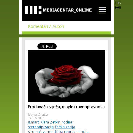
Skip to
BHS
main
ENG
content
Komentari
Autori
Prodavači cvijeća, magle i ravnopravnosti
Ivana Dračo
17/03/2015
8.mart
Klara Zetkin
rodna
stereotipizacija
feminizacija
siromaštva
medijska reprezentacija