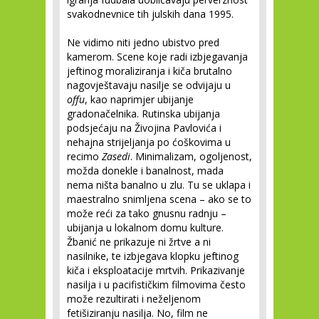
svakodnevnice tih julskih dana 1995.
Ne vidimo niti jedno ubistvo pred
kamerom. Scene koje radi izbjegavanja
jeftinog moraliziranja i kiča brutalno
nagovještavaju nasilje se odvijaju u
offu
, kao naprimjer ubijanje
gradonačelnika. Rutinska ubijanja
podsjećaju na Živojina Pavlovića i
nehajna strijeljanja po ćoškovima u
recimo
Zasedi
. Minimalizam, ogoljenost,
možda donekle i banalnost, mada
nema ništa banalno u zlu. Tu se uklapa i
maestralno snimljena scena – ako se to
može reći za tako gnusnu radnju –
ubijanja u lokalnom domu kulture.
Žbanić ne prikazuje ni žrtve a ni
nasilnike, te izbjegava klopku jeftinog
kiča i eksploatacije mrtvih. Prikazivanje
nasilja i u pacifističkim filmovima često
može rezultirati i neželjenom
fetišiziranju nasilja. No, film ne