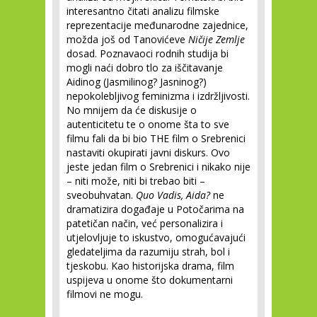
interesantno čitati analizu filmske
reprezentacije međunarodne zajednice,
možda još od Tanovićeve
Ničije Zemlje
dosad. Poznavaoci rodnih studija bi
mogli naći dobro tlo za iščitavanje
Aidinog (Jasmilinog? Jasninog?)
nepokolebljivog feminizma i izdržljivosti.
No mnijem da će diskusije o
autenticitetu te o onome šta to sve
filmu fali da bi bio THE film o Srebrenici
nastaviti okupirati javni diskurs. Ovo
jeste jedan film o Srebrenici i nikako nije
– niti može, niti bi trebao biti –
sveobuhvatan.
Quo Vadis, Aida?
ne
dramatizira događaje u Potočarima na
patetičan način, već personalizira i
utjelovljuje to iskustvo, omogućavajući
gledateljima da razumiju strah, bol i
tjeskobu. Kao historijska drama, film
uspijeva u onome što dokumentarni
filmovi ne mogu.