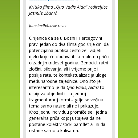
Kritika filma „Quo Vadis Aida“ rediteljice
Jasmile Žbanić.
foto: imdb/movie cover
Činjenica da se u Bosni i Hercegovini
pravi jedan do dva filma godišnje čini da
potencijalna publika često želi vidjeti
djelo koje će obuhvatiti kompletnu priču
o zadnjih trideset godina. Genocid, ratni
zločini, silovanja, ali i vrijeme prije i
poslije rata, te kontekstualizacija uloge
međunarodne zajednice. Ono što je
interesantno je da
Quo Vadis, Aida?
to i
uspijeva objediniti – u jednoj
fragmentarnoj formi – gdje se većina
tema samo nazire ali ne i prikazuje.
Kroz jednu individuu promiče se i jedna
generalna priča kojoj uspijeva da ne
postane kolektivistički pamflet ali ni da
ostane samo u kulisama.