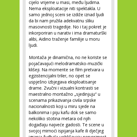
cijelo vrijeme u masi, među ljudima.
Nema eksploatacije niti spektakla. U
samo jednoj sceni se izdiže iznad ljudi
da bi nam pružila adekvatnu sliku
masovnosti tragedije. No i taj pokret je
inkorporiran u narativ i ima dramaturški
alibi, Aidino traženje familije u moru
ljudi.
Montaža je dinamična, no ne koriste se
pojačavajući melodramatsko-muzički
klišeji. Na momente se film pretvara u
egzistencijalni triler, no opet se
uspješno izbjegava eksploatisanje
drame. Zvučni i vizualni kontrasti se
maestralno montažno „sjedinjuju“ u
scenama prikazivanja civila srpske
nacionalnosti koji u miru sjede na
balkonima i piju kafu dok se samo
nekoliko stotina metara od njih
događaju najveće gadosti. Te scene u
svojoj mirnoći ispijanja kafe ili dječjeg
igranja fudbala uobličavaju perverznost