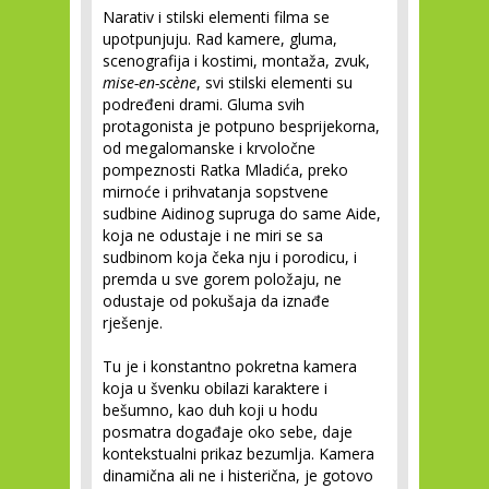
Narativ i stilski elementi filma se
upotpunjuju. Rad kamere, gluma,
scenografija i kostimi, montaža, zvuk,
mise-en-scène
, svi stilski elementi su
podređeni drami. Gluma svih
protagonista je potpuno besprijekorna,
od megalomanske i krvoločne
pompeznosti Ratka Mladića, preko
mirnoće i prihvatanja sopstvene
sudbine Aidinog supruga do same Aide,
koja ne odustaje i ne miri se sa
sudbinom koja čeka nju i porodicu, i
premda u sve gorem položaju, ne
odustaje od pokušaja da iznađe
rješenje.
Tu je i konstantno pokretna kamera
koja u švenku obilazi karaktere i
bešumno, kao duh koji u hodu
posmatra događaje oko sebe, daje
kontekstualni prikaz bezumlja. Kamera
dinamična ali ne i histerična, je gotovo