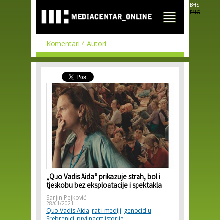
Skip to
BHS
main
ENG
content
Komentari
Autori
„Quo Vadis Aida“ prikazuje strah, bol i
tjeskobu bez eksploatacije i spektakla
Sanjin Pejković
28/01/2021
Quo Vadis Aida
rat i mediji
genocid u
Srebrenici
prvi nacrt istorije