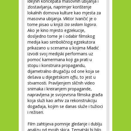
idejnih koncepata masovnih ubijanja i
zlostavljanja, naprimjer korištenje
lokalnih domova kulture kao mjesta za
masovna ubijanja. Viktor Ivančić je o
tome pisao u knjizi
Iza sedam logora
.
Ako je kino mjesto egzekucije,
dosljedno tome je i odabir filmskog
medija kao simboličnog egzekutora
prikazano u scenama u kojima Mladić
izvodi svoj medijski performans uz
pomoć kamermana koji ga prati u
stopu i konstruira propagandu,
dijametralno drugačiju od one koja se
dešava u dijegetskom
offu
, to jest u
stvarnosti. Pravljenjem sličnih video
snimaka i kreiranjem propagande,
napravljena je svojevrsna filmska građa
koja služi kao arhiv za rekonstrukciju
događaja, kojim se danas služe i tužioci
i režiseri.
Film zahtijeva pomnije gledanje i dublju
analizu od mojih skica. Tematski bi bilo