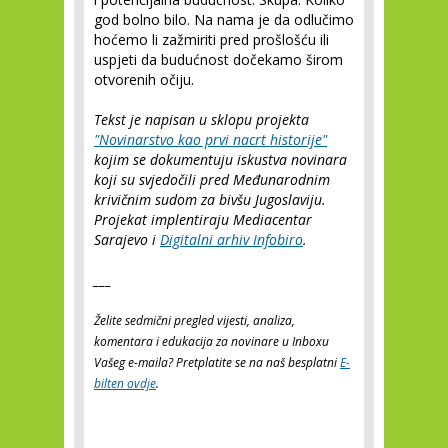
god bolno bilo. Na nama je da odlučimo
hoćemo li zažmiriti pred prošlošću ili
uspjeti da budućnost dočekamo širom
otvorenih očiju.
Tekst je napisan u sklopu projekta
"Novinarstvo kao prvi nacrt historije"
kojim se dokumentuju iskustva novinara
koji su svjedočili pred Međunarodnim
krivičnim sudom za bivšu Jugoslaviju.
Projekat implentiraju Mediacentar
Sarajevo i
Digitalni arhiv Infobiro
.
___
Želite sedmični pregled vijesti, analiza,
komentara i edukacija za novinare u Inboxu
Vašeg e-maila? Pretplatite se na naš besplatni
E-
bilten ovdje
.