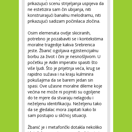
prikazujući scenu strijeljanja uspijeva da
ne estetizira sam čin ubijanja, niti
konstruirajući banalnu melodramu, niti
prikazujući sadizam počinilaca zločina.
Osim elemenata ovdje skiciranih,
potrebno je pozabaviti se i kontekstima
moralne tragedije kakva Srebrenica
jeste. Žbanić ogoljava egzistencijalnu
borbu za život i čini je nesnošljivom. U
početku je Aidin imperativ spasiti što
više ljudi. Što je prijetnja veća, krug se
rapidno sužava i na kraju kulminira
pokušajima da se barem jedan sin
spasi. Ove užasne moralne dileme koje
većina ne može ni pojmiti su ogoljene
do te mjere da stvaraju nelagodu i
neželjenu identifikaciju. Neželjenu tako
da se gledalac mora zapitati kako bi
sam postupio u sličnoj situaciji.
Žbanić je i metaforički dotakla nekoliko