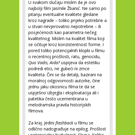
U svakom slučaju mislim da je ovo
najbolji film Jasmile Žbanić. Ne samo po
pitanju eventualne kvalitete gledane
kroz nagrade – toliko prijeko potrebne a
u stvari nevjerovatno nepotrebne – ili
posjećenosti kao parametra nečeg
kvalitetnog. Mislim na kvalitet filma koji
se očituje kroz konzistentnost forme. I
pored toliko potencijalnih klopki u filmu
o recentnoj prošlosti, ratu, genocidu,
Quo Vadis, Aida?
uspijeva da estetiku
podredi etici, ne gubeći ni zrnce
kvaliteta. Čini se da detalji, bazirani na
moralnoj odgovornosti autorke, čine
jednu jaku okosnicu filma te da se
uspješno izbjegla i eksploatacija ali i
patetika često ucementirana u
melodramska pravila historijskih
filmova.
Za kraj. Jedini
flashback
u filmu se
odlično nadograđuje na epilog. Prošlost
i potencijalna budućnost. Skupa. Koliko