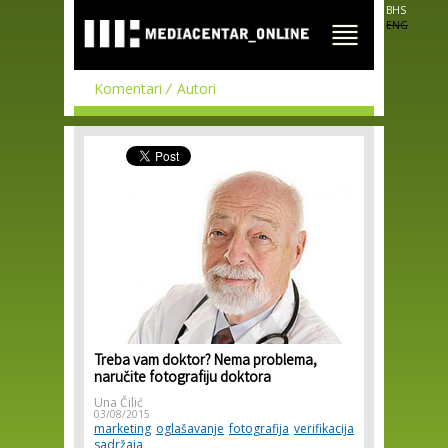
Skip to
BHS
main
ENG
content
Komentari
Autori
Treba vam doktor? Nema problema,
naručite fotografiju doktora
Una Čilić
03/08/2015
marketing
oglašavanje
fotografija
verifikacija
sadržaja