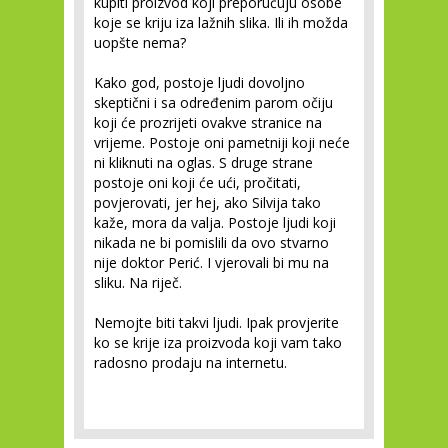
kupiti proizvod koji preporučuju osobe
koje se kriju iza lažnih slika. Ili ih možda
uopšte nema?
Kako god, postoje ljudi dovoljno
skeptični i sa određenim parom očiju
koji će prozrijeti ovakve stranice na
vrijeme. Postoje oni pametniji koji neće
ni kliknuti na oglas. S druge strane
postoje oni koji će ući, pročitati,
povjerovati, jer hej, ako Silvija tako
kaže, mora da valja. Postoje ljudi koji
nikada ne bi pomislili da ovo stvarno
nije doktor Perić. I vjerovali bi mu na
sliku. Na riječ.
Nemojte biti takvi ljudi. Ipak provjerite
ko se krije iza proizvoda koji vam tako
radosno prodaju na internetu.