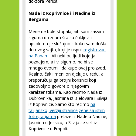
doktora Perića.
Nada iz Koprivnice ili Nadine iz
Bergama
Mene ne bole stopala, niti sam sasvim
sigurna da znam šta su čukljevi i
apsolutna je slučajnost kako sam došla
do ovog sajta, koji je usput
registrovan
na Panami
. Ali neki od ljudi koje ja
poznajem, a i vi sigurno, ne bi se
mnogo dvoumili da kupe ovaj proizvod.
Realno, čak i meni on djeluje u redu, a i
preporučuju ga brojni korisnici koji
zadovoljno govore o njegovim
karakteristikama. Kao recimo Nada iz
Dubrovnika, Jasmina iz Bjelovara i Silvija
iz Koprivnice. Samo što recimo
na
talijanskoj verziji stranice
žene sa istim
fotografijama
prelaze iz Nade u Nadine,
Jasmina u Jessicu, a Silvija se seli iz
Koprivnice u Empoli.