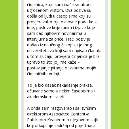
činjenica, koje sam inače smatrao
ugroženom vrstom. Dva poziva su
došla od ljudi u časopisima koji su
provjeravali moje osnovne podatke –
ime, poslove koje radim i izjave koje
sam dao njihovim novinarima u
intervjuima za priče. Treći poziv je
došao iz naučnog časopisa jednog
univerziteta za koji sam napisao članak;
u tom slučaju, provjera činjenica je bila
upravo to što joj ime kaže –
postavljanje pitanja o izvorima mojih
činjeničnih tvrdnji.
To je bio dašak nekadašnje prakse,
očuvane samo u nekim časopisima i
akademskom svijetu.
A onda sam razgovarao i sa izvršnim
direktorom Associated Content-a
Patrickom Keaneom o njegovom sajtu
koji otkupljuje sadržaj od pojedinaca