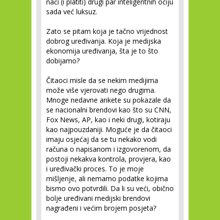
naći (i platiti) drugi par inteligentnih očiju
sada već luksuz.
Zato se pitam koja je tačno vrijednost
dobrog uređivanja. Koja je medijska
ekonomija uređivanja, šta je to što
dobijamo?
Čitaoci misle da se nekim medijima
može više vjerovati nego drugima.
Mnoge nedavne ankete su pokazale da
se nacionalni brendovi kao što su CNN,
Fox News, AP, kao i neki drugi, kotiraju
kao najpouzdaniji. Moguće je da čitaoci
imaju osjećaj da se tu nekako vodi
računa o napisanom i izgovorenom, da
postoji nekakva kontrola, provjera, kao
i uređivački proces. To je moje
mišljenje, ali nemamo podatke kojima
bismo ovo potvrdili. Da li su veći, obično
bolje uređivani medijski brendovi
nagrađeni i većim brojem posjeta?