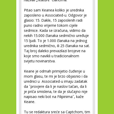
Pitao sam Keanea koliko je urednika
zaposleno u Associated-u. Odgovor je
glasio: 15. Dakle, 15 zaposlenih radi
puno radno vrijeme tokom cijele
sedmice. Kada se izračuna, vidimo da
nekih 15.000 članaka sedmično uređuje
15 ljudi. To je 1.000 članaka na jednog
urednika sedmično, ili 25 članaka na sat.
Taj broj daleko prevazilazi brojeve na
koje smo navikli u tradicionalnom
svijetu novinarstva.
Keane je odmah primijetio čuđenje u
mom glasu, te mi je brzo objasnio i da
urednici u Associated-u imaju zadatak
da ˝provjere da li je naslov tačan, da li
je priča smislena, te da je slučajno nije
napisao neki bot na Filipinima˝, kaže
Keane.
Tu se redaktura sreće sa Captchom, tim