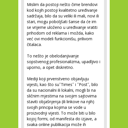
Mislim da postoji nešto čime brendovi
kod kojih postoji kvalitetno uređivanje
sadržaja, bilo da su veliki ili mali, novi ili
stari, mogu poboljšati šanse da će im
se vrijeme uloženo u uređivanje vratiti
prihodom od reklama i možda, kako
već ovi modeli funkcionišu, prilivom
čitalaca.
To nešto je obelodanjivanje
sopstvenog profesionalizma, upadljivo i
uporno, a opet diskretno.
Mediji koji prvenstveno objavljuju
vijesti, kao što su˝Times˝ i ˝Post˝, bilo
da su nacionalni ili lokalni, mogli bi na
sličnim mjestima na svojim sajtovima
staviti objašnjenja (ili linkove na njih)
svojih principa kojima se vode u
proizvodnji vijesti. To može biti u bilo
kojoj formi, od manifesta do izjave, a
svaka online publikacija može ih