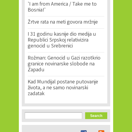
'I am from America / Take me to
Bosnia!'
Žrtve rata na meti govora mržnje
I 31 godinu kasnije dio medija u
Republici Srpskoj relativizira
genocid u Srebrenici
Rožman: Genocid u Gazi razotkrio
granice novinarske slobode na
Zapadu
Kad Mundijal postane putovanje
života, a ne samo novinarski
zadatak
Search form
Search