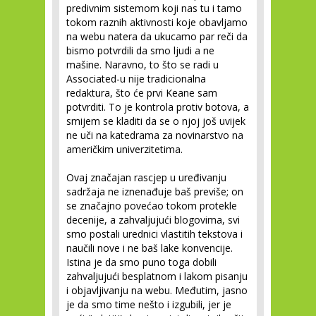
predivnim sistemom koji nas tu i tamo
tokom raznih aktivnosti koje obavljamo
na webu natera da ukucamo par reči da
bismo potvrdili da smo ljudi a ne
mašine. Naravno, to što se radi u
Associated-u nije tradicionalna
redaktura, što će prvi Keane sam
potvrditi. To je kontrola protiv botova, a
smijem se kladiti da se o njoj još uvijek
ne uči na katedrama za novinarstvo na
američkim univerzitetima.
Ovaj značajan rascjep u uređivanju
sadržaja ne iznenađuje baš previše; on
se značajno povećao tokom protekle
decenije, a zahvaljujući blogovima, svi
smo postali urednici vlastitih tekstova i
naučili nove i ne baš lake konvencije.
Istina je da smo puno toga dobili
zahvaljujući besplatnom i lakom pisanju
i objavljivanju na webu. Međutim, jasno
je da smo time nešto i izgubili, jer je