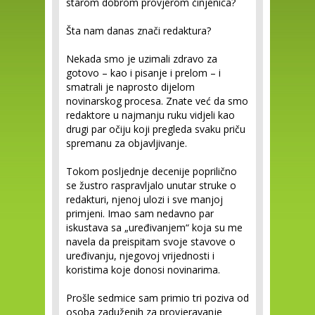
starom dobrom provjerom činjenica?
Šta nam danas znači redaktura?
Nekada smo je uzimali zdravo za
gotovo – kao i pisanje i prelom – i
smatrali je naprosto dijelom
novinarskog procesa. Znate već da smo
redaktore u najmanju ruku vidjeli kao
drugi par očiju koji pregleda svaku priču
spremanu za objavljivanje.
Tokom posljednje decenije poprilično
se žustro raspravljalo unutar struke o
redakturi, njenoj ulozi i sve manjoj
primjeni. Imao sam nedavno par
iskustava sa „uređivanjem“ koja su me
navela da preispitam svoje stavove o
uređivanju, njegovoj vrijednosti i
koristima koje donosi novinarima.
Prošle sedmice sam primio tri poziva od
osoba zaduženih za provjeravanje