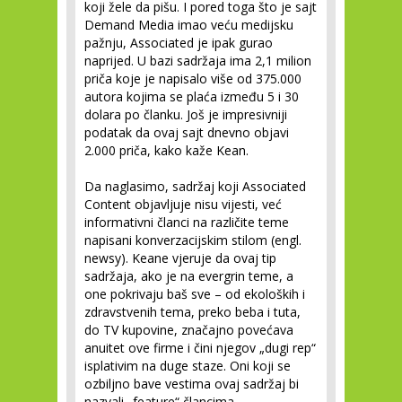
koji žele da pišu. I pored toga što je sajt
Demand Media imao veću medijsku
pažnju, Associated je ipak gurao
naprijed. U bazi sadržaja ima 2,1 milion
priča koje je napisalo više od 375.000
autora kojima se plaća između 5 i 30
dolara po članku. Još je impresivniji
podatak da ovaj sajt dnevno objavi
2.000 priča, kako kaže Kean.
Da naglasimo, sadržaj koji Associated
Content objavljuje nisu vijesti, već
informativni članci na različite teme
napisani konverzacijskim stilom (engl.
newsy). Keane vjeruje da ovaj tip
sadržaja, ako je na evergrin teme, a
one pokrivaju baš sve – od ekoloških i
zdravstvenih tema, preko beba i tuta,
do TV kupovine, značajno povećava
anuitet ove firme i čini njegov „dugi rep“
isplativim na duge staze. Oni koji se
ozbiljno bave vestima ovaj sadržaj bi
nazvali „feature“ člancima.