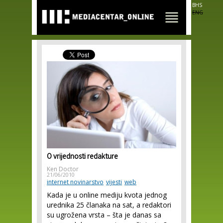
Skip to
BHS
main
ENG
content
O vrijednosti redakture
Ken Doctor
21/06/2010
internet novinarstvo
vijesti
web
Kada je u online mediju kvota jednog
urednika 25 članaka na sat, a redaktori
su ugrožena vrsta – šta je danas sa