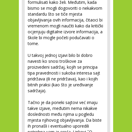
formulisati kako želi. Međutim, kada
bismo se mogli dogovoriti o nekakvom
standardu što se tiče mjesta
objavljivanja ovih informacija, čitaoci bi
vremenom mogli naučiti kako da kritički
ocjenjuju digitalne izvore informacija, a
škole bi mogle početi podučavati o
tome.
U takvoj jednoj izjavi bilo bi dobro
navesti ko snosi troškove za
proizvedeni sadržaj, kojih se principa
tipa pravednosti i sukoba interesa sajt
pridržava (ili ne pridržava), kao i kojih
bitnih praksi (kao što je uređivanje
sadržaja).
Tačno je da poneki sajtovi već imaju
takve izjave, međutim nema nikakve
doslednosti među njima u pogledu
mjesta njihovog objavljivanja. Da biste
ih pronašli i eventualno uporedili
potrebna vam je sreća. Linkovi ˝O