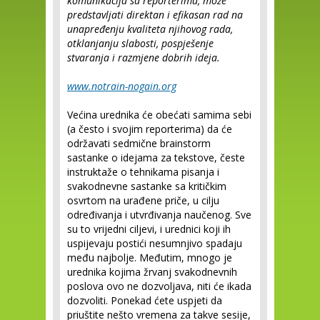
komunikacija sa reporterima, može
predstavljati direktan i efikasan rad na
unapređenju kvaliteta njihovog rada,
otklanjanju slabosti, pospješenje
stvaranja i razmjene dobrih ideja.
www.notrain-nogain.org
Većina urednika će obećati samima sebi
(a često i svojim reporterima) da će
održavati sedmične brainstorm
sastanke o idejama za tekstove, česte
instruktaže o tehnikama pisanja i
svakodnevne sastanke sa kritičkim
osvrtom na urađene priče, u cilju
određivanja i utvrđivanja naučenog. Sve
su to vrijedni ciljevi, i urednici koji ih
uspijevaju postići nesumnjivo spadaju
među najbolje. Međutim, mnogo je
urednika kojima žrvanj svakodnevnih
poslova ovo ne dozvoljava, niti će ikada
dozvoliti. Ponekad ćete uspjeti da
priuštite nešto vremena za takve sesije,