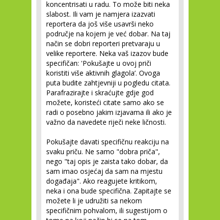
koncentrisati u radu. To može biti neka
slabost. Ili vam je namjera izazvati
reportera da još više usavrši neko
područje na kojem je već dobar. Na taj
način se dobri reporteri pretvaraju u
velike reportere. Neka vaš izazov bude
specifičan: 'Pokušajte u ovoj priči
koristiti više aktivnih glagola’. Ovoga
puta budite zahtjevniji u pogledu citata.
Parafrazirajte i skraćujte gdje god
možete, koristeći citate samo ako se
radi o posebno jakim izjavama ili ako je
važno da navedete riječi neke ličnosti.
Pokušajte davati specifičnu reakciju na
svaku priču. Ne samo "dobra priča",
nego "taj opis je zaista tako dobar, da
sam imao osjećaj da sam na mjestu
događaja". Ako reagujete kritikom,
neka i ona bude specifična. Zapitajte se
možete li je udružiti sa nekom
specifičnim pohvalom, ili sugestijom o