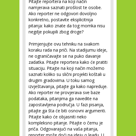
Pitajte reportera na koji način
namjerava saznati prošlost te osobe.
Ako reporter ne odgovori dovoljno
konkretno, postavite eksplicitnija
pitanja: kako znate da tog momka nisu
negdje pokupili zbog droge?
Primjenjujte ovu tehniku na svakom
koraku rada na priči. Na stadijumu ideje,
ne ograničavajte se na puko davanje
zadatka. Pitajte reportera kako će pratiti
situaciju. Pitajte na koji način možemo
saznati koliko su slični projekti koštali u
drugim gradovima. U toku samog
izvještavanja, pitajte ga kako napreduje.
Ako reporter ne provjerava sve baze
podataka, pitanjima ga navedite na
zapostavljena područja. U fazi pisanja,
pitajte ga šta će biti osnovni argumenti.
Pitajte kako će objasniti neko
kompleksno pitanje. Pitajte o čemu je
priča. Odgovarajući na vaša pitanja,
reporter može doći na ideju o leadu. U