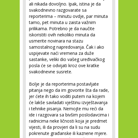
ali nikada dovoljno. Ipak, istina je da
svakodnevno razgovarate sa
reporterima – minutu ovdje, par minuta
tamo, pet minuta u zaista važnim
prilikama. Potrebno je da naučite
iskoristiti ovih nekoliko minuta da
usmerite novinara na stazu
samostalnog napredovanja. Čak i ako
uspijevate naći vremena za duže
sastanke, veliki dio vašeg uređivačkog
posla će se odvijati kroz ove kratke
svakodnevne susrete.
Bolje je da reporterima postavljate
pitanja nego da im govorite šta da rade,
jer ćete ih tako voditi putem na kojem
će lakše savladati vještinu izvještavanja
i tehnike pisanja. Nemojte mu reći da
ide i razgovara sa bivšim poslodavcima i
radnicima neke ličnosti koja je predmet
vijesti, ili da provjeri da li su na sudu
pokrenute građanske ili kaznene mjere.