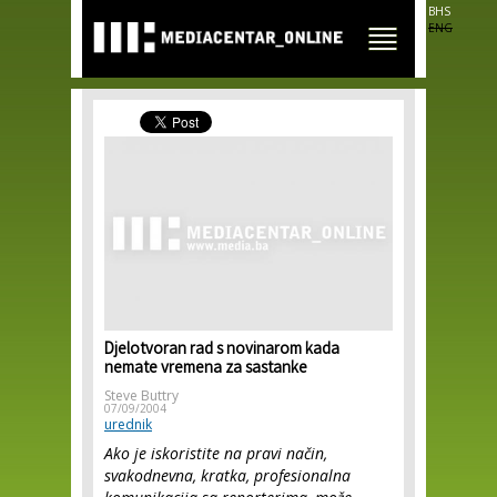
Skip to
BHS
main
ENG
content
Djelotvoran rad s novinarom kada
nemate vremena za sastanke
Steve Buttry
07/09/2004
urednik
Ako je iskoristite na pravi način,
svakodnevna, kratka, profesionalna