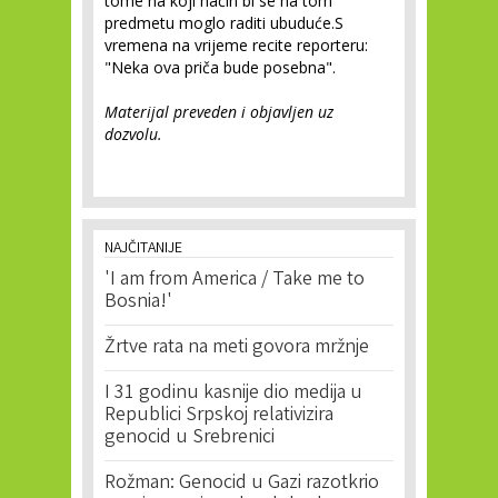
tome na koji način bi se na tom
predmetu moglo raditi ubuduće.S
vremena na vrijeme recite reporteru:
"Neka ova priča bude posebna".
Materijal preveden i objavljen uz
dozvolu.
NAJČITANIJE
'I am from America / Take me to
Bosnia!'
Žrtve rata na meti govora mržnje
I 31 godinu kasnije dio medija u
Republici Srpskoj relativizira
genocid u Srebrenici
Rožman: Genocid u Gazi razotkrio