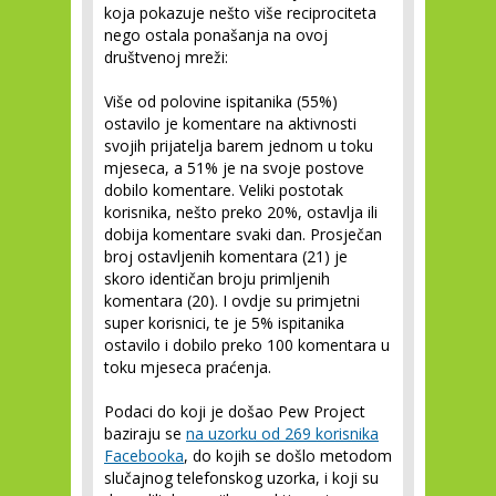
koja pokazuje nešto više reciprociteta
nego ostala ponašanja na ovoj
društvenoj mreži:
Više od polovine ispitanika (55%)
ostavilo je komentare na aktivnosti
svojih prijatelja barem jednom u toku
mjeseca, a 51% je na svoje postove
dobilo komentare. Veliki postotak
korisnika, nešto preko 20%, ostavlja ili
dobija komentare svaki dan. Prosječan
broj ostavljenih komentara (21) je
skoro identičan broju primljenih
komentara (20). I ovdje su primjetni
super korisnici, te je 5% ispitanika
ostavilo i dobilo preko 100 komentara u
toku mjeseca praćenja.
Podaci do koji je došao Pew Project
baziraju se
na uzorku od 269 korisnika
Facebooka
, do kojih se došlo metodom
slučajnog telefonskog uzorka, i koji su