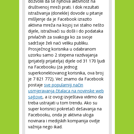
dozvolili da se njihova aktivnost na
društvenoj mreži prati. I dok rezultati
istraživanja (donekle) dovode u pitanje
mišljenje da je Facebook izrazito
aktivna mreža na kojoj svi stalno nešto
dijele, istraživači su došli i do podataka
privlačnih za svakoga ko za svoje
sadržaje želi naći veliku publiku.
Prosječnog korisnika u odabranom
uzorku samo 2 stepena razdvajanja
(prijatelji prijatelja) dijele od 31 170 ljudi
na Facebooku (za jednog
superkonektovanog korisnika, ova broj
je 7 821 772). Već znamo da Facebook
postaje
sve popularniji način
usmjeravanja čitalaca na novinske web
sajtove
, a iz ovog izvještava vidimo da
treba ustrajati u tom trendu. Ako su
super korisnici pokretači dešavanja na
Facebooku, onda je aktivna uloga
novinara i medijskih kompanija ovdje
važnija nego ikad.