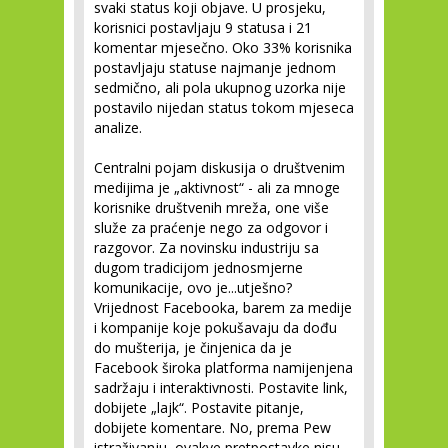
svaki status koji objave. U prosjeku,
korisnici postavljaju 9 statusa i 21
komentar mjesečno. Oko 33% korisnika
postavljaju statuse najmanje jednom
sedmično, ali pola ukupnog uzorka nije
postavilo nijedan status tokom mjeseca
analize.
Centralni pojam diskusija o društvenim
medijima je „aktivnost“ - ali za mnoge
korisnike društvenih mreža, one više
služe za praćenje nego za odgovor i
razgovor. Za novinsku industriju sa
dugom tradicijom jednosmjerne
komunikacije, ovo je...utješno?
Vrijednost Facebooka, barem za medije
i kompanije koje pokušavaju da dođu
do mušterija, je činjenica da je
Facebook široka platforma namijenjena
sadržaju i interaktivnosti. Postavite link,
dobijete „lajk“. Postavite pitanje,
dobijete komentare. No, prema Pew
istraživanju, ovakve pretpostavke nisu