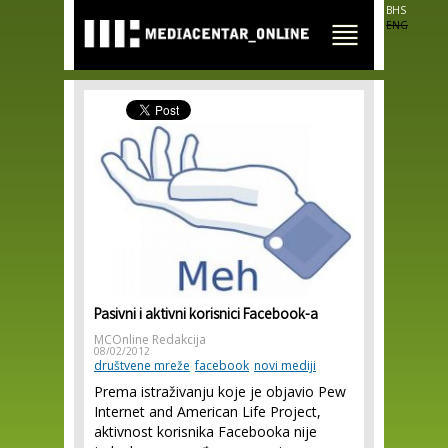
Skip to
BHS
main
ENG
content
Pasivni i aktivni korisnici Facebook-a
MCOnline Redakcija
08/02/2012
društvene mreže
facebook
novi mediji
Prema istraživanju koje je objavio Pew
Internet and American Life Project,
aktivnost korisnika Facebooka nije