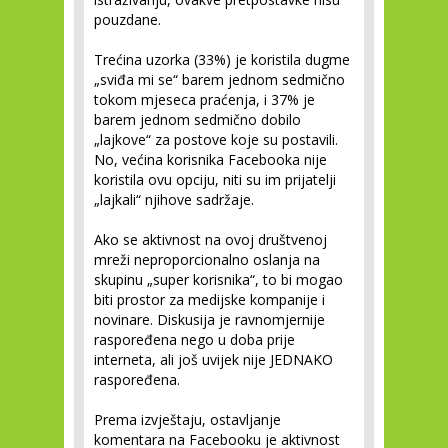
pouzdane.
Trećina uzorka (33%) je koristila dugme
„sviđa mi se“ barem jednom sedmično
tokom mjeseca praćenja, i 37% je
barem jednom sedmično dobilo
„lajkove“ za postove koje su postavili.
No, većina korisnika Facebooka nije
koristila ovu opciju, niti su im prijatelji
„lajkali“ njihove sadržaje.
Ako se aktivnost na ovoj društvenoj
mreži neproporcionalno oslanja na
skupinu „super korisnika“, to bi mogao
biti prostor za medijske kompanije i
novinare. Diskusija je ravnomjernije
raspoređena nego u doba prije
interneta, ali još uvijek nije JEDNAKO
raspoređena.
Prema izvještaju, ostavljanje
komentara na Facebooku je aktivnost