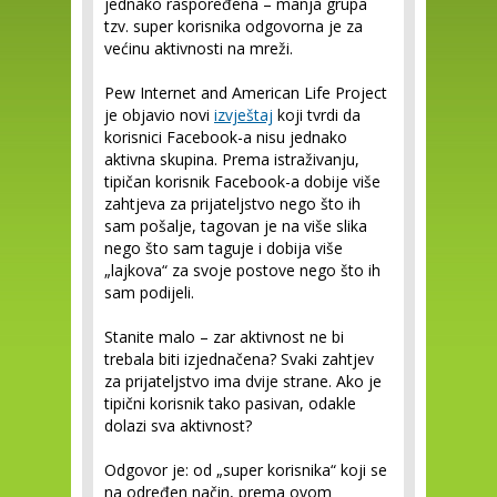
jednako raspoređena – manja grupa
tzv. super korisnika odgovorna je za
većinu aktivnosti na mreži.
Pew Internet and American Life Project
je objavio novi
izvještaj
koji tvrdi da
korisnici Facebook-a nisu jednako
aktivna skupina. Prema istraživanju,
tipičan korisnik Facebook-a dobije više
zahtjeva za prijateljstvo nego što ih
sam pošalje, tagovan je na više slika
nego što sam taguje i dobija više
„lajkova“ za svoje postove nego što ih
sam podijeli.
Stanite malo – zar aktivnost ne bi
trebala biti izjednačena? Svaki zahtjev
za prijateljstvo ima dvije strane. Ako je
tipični korisnik tako pasivan, odakle
dolazi sva aktivnost?
Odgovor je: od „super korisnika“ koji se
na određen način, prema ovom