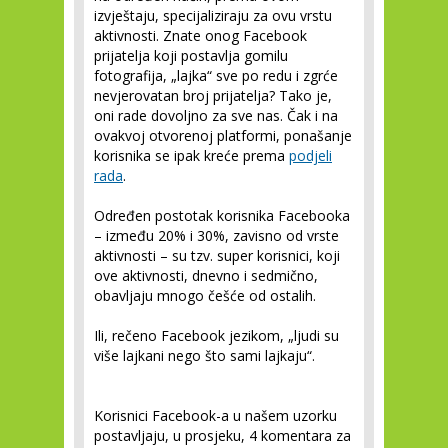
izvještaju, specijaliziraju za ovu vrstu
aktivnosti. Znate onog Facebook
prijatelja koji postavlja gomilu
fotografija, „lajka“ sve po redu i zgrće
nevjerovatan broj prijatelja? Tako je,
oni rade dovoljno za sve nas. Čak i na
ovakvoj otvorenoj platformi, ponašanje
korisnika se ipak kreće prema
podjeli
rada
.
Određen postotak korisnika Facebooka
– između 20% i 30%, zavisno od vrste
aktivnosti – su tzv. super korisnici, koji
ove aktivnosti, dnevno i sedmično,
obavljaju mnogo češće od ostalih.
Ili, rečeno Facebook jezikom, „ljudi su
više lajkani nego što sami lajkaju“.
Korisnici Facebook-a u našem uzorku
postavljaju, u prosjeku, 4 komentara za