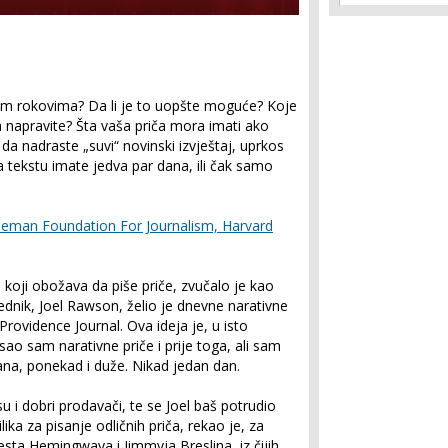
tkim rokovima? Da li je to uopšte moguće? Koje
 napravite? Šta vaša priča mora imati ako
, da nadraste „suvi“ novinski izvještaj, uprkos
na tekstu imate jedva par dana, ili čak samo
ieman Foundation For Journalism, Harvard
oji obožava da piše priče, zvučalo je kao
rednik, Joel Rawson, želio je dnevne narativne
Providence Journal. Ova ideja je, u isto
ao sam narativne priče i prije toga, ali sam
a, ponekad i duže. Nikad jedan dan.
, su i dobri prodavači, te se Joel baš potrudio
lika za pisanje odličnih priča, rekao je, za
sta Hemingwaya i Jimmyja Breslina, iz čijih