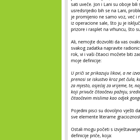
sati uveče. Jon i Lani su oboje bil
usredsrijedio bih se na Lani, prob
je promijenio ne samo voz, već i ne
iz operacione sale, što ju je isklju
prizore i rasplet na vrhuncu, što su
Ali, nemojte dozvoliti da vas ova
svakog zadatka napravite radionic
rok, vi i vaši čitaoci možete biti z
moje definicije:
U priči se prikazuju likovi, a ne izv
prenosi se iskustvo kroz pet čula, ka
za mjesto, osjećaj za vrijeme, te, n
koji privuče čitaočevu pažnju, sredi
čitaočevim mislima kao odjek gong
Pojedini pisci su dovoljno vješti d
sve elemente literarne gracioznost
Ostali mogu početi s izvještavanj
definicije priče, koja: