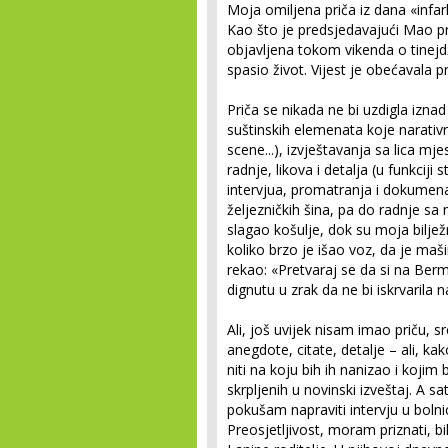
Moja omiljena priča iz dana «infar
Kao što je predsjedavajući Mao pr
objavljena tokom vikenda o tinejdže
spasio život. Vijest je obećavala pr
Priča se nikada ne bi uzdigla izna
suštinskih elemenata koje narativ
scene...), izvještavanja sa lica mj
radnje, likova i detalja (u funkcij
intervjua, promatranja i dokumenat
željezničkih šina, pa do radnje 
slagao košulje, dok su moja biljež
koliko brzo je išao voz, da je maš
rekao: «Pretvaraj se da si na Ber
dignutu u zrak da ne bi iskrvarila 
Ali, još uvijek nisam imao priču, 
anegdote, citate, detalje – ali, k
niti na koju bih ih nanizao i kojim 
skrpljenih u novinski izveštaj. A 
pokušam napraviti intervju u bolnic
Preosjetljivost, moram priznati, bil