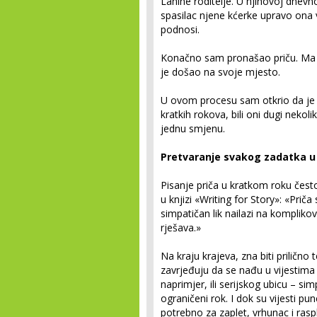
Lanine roditelje. U njihovoj dnevn
spasilac njene kćerke upravo ona 
podnosi.
Konačno sam pronašao priču. Ma ka
je došao na svoje mjesto.
U ovom procesu sam otkrio da je p
kratkih rokova, bili oni dugi nekoli
jednu smjenu.
Pretvaranje svakog zadatka u r
Pisanje priča u kratkom roku često
u knjizi «Writing for Story»: «Prič
simpatičan lik nailazi na kompliko
rješava.»
Na kraju krajeva, zna biti prilično
zavrjeđuju da se nađu u vijestima 
naprimjer, ili serijskog ubicu – 
ograničeni rok. I dok su vijesti pu
potrebno za zaplet, vrhunac i ras