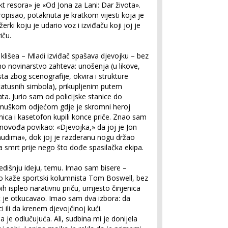
kt resora» je «Od Jona za Lani: Dar života».
opisao, potaknuta je kratkom vijesti koja je
rki koju je udario voz i izviđaču koji joj je
iču.
d klišea – Mladi izviđač spašava djevojku – bez
no novinarstvo zahteva: unošenja (u likove,
esta zbog scenografije, okvira i strukture
i statusnih simbola), prikupljenim putem
a. Jurio sam od policijske stanice do
sa muškom odjećom gdje je skromni heroj
nica i kasetofon kupili konce priče. Znao sam
inovođa povikao: «Djevojka,» da joj je Jon
mudima», dok joj je razderanu nogu držao
na smrt prije nego što dođe spasilačka ekipa.
središnju ideju, temu. Imao sam bisere –
ako kaže sportski kolumnista Tom Boswell, bez
bih ispleo narativnu priču, umjesto činjenica
sat je otkucavao. Imao sam dva izbora: da
i ili da krenem djevojčinoj kući.
a je odlučujuća. Ali, sudbina mi je donijela