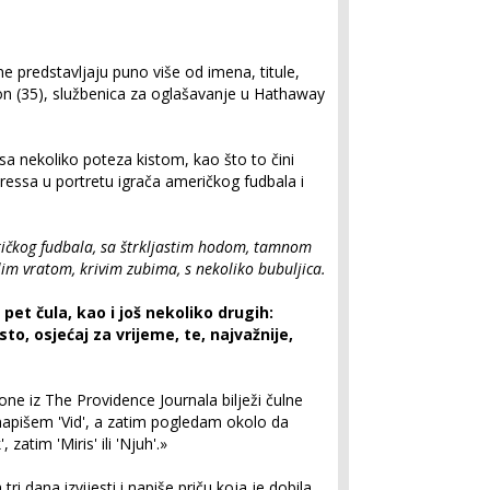
 ne predstavljaju puno više od imena, titule,
son (35), službenica za oglašavanje u Hathaway
sa nekoliko poteza kistom, kao što to čini
ressa u portretu igrača američkog fudbala i
ičkog fudbala, sa štrkljastim hodom, tamnom
m vratom, krivim zubima, s nekoliko bubuljica.
pet čula, kao i još nekoliko drugih:
sto, osjećaj za vrijeme, te, najvažnije,
ne iz The Providence Journala bilježi čulne
k napišem 'Vid', a zatim pogledam okolo da
zatim 'Miris' ili 'Njuh'.»
i dana izvijesti i napiše priču koja je dobila