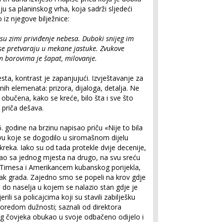
sa planinskog vrha, koja sadrži sljedeći
 iz njegove bilježnice:
 su zimi priviđenje nebesa. Duboki snijeg im
 se pretvaraju u mekane jastuke. Zvukove
im borovima je šapat, milovanje.
sta, kontrast je zapanjujući. Izvještavanje za
nih elemenata: prizora, dijaloga, detalja. Ne
obučena, kako se kreće, bilo šta i sve što
 priča dešava.
 godine na brzinu napisao priču «Nije to bila
vu koje se dogodilo u siromašnom dijelu
kreka. Iako su od tada protekle dvije decenije,
čao sa jednog mjesta na drugo, na svu sreću
Timesa i Amerikancem kubanskog porijekla,
utak grada. Zajedno smo se popeli na krov gdje
i do naselja u kojem se nalazio stan gdje je
rili sa policajcima koji su stavili zabilješku
oredom dužnosti; saznali od direktora
 čovjeka obukao u svoje odbačeno odijelo i