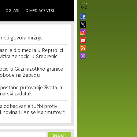
BHS
ENG
OGLASI
O MEDIACENTRU
 meti govora mržnje
asnije dio medija u Republici
ivizira genocid u Srebrenici
cid u Gazi razotkrio granice
lobode na Zapadu
postane putovanje života, a
narski zadatak
 odbacivanje tužbi protiv
 novinari i Anise Mahmutović
orm