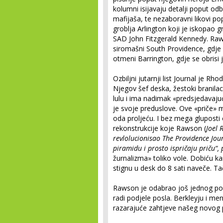
kolumni isijavaju detalji poput o
mafijaša, te nezaboravni likovi po
groblja Arlington koji je iskopao 
SAD John Fitzgerald Kennedy. Rawso
siromašni South Providence, gdje 
otmeni Barrington, gdje se obrisi j
Ozbiljni jutarnji list Journal je 
Njegov šef deska, žestoki branila
lulu i ima nadimak «predsjedavaju
je svoje preduslove. Ove «priče» m
oda proljeću. I bez mega gluposti 
rekonstrukcije koje Rawson (
Joel 
revlolucionisao The Providence Jou
piramidu i prosto ispričaju priču“, 
žurnalizma» toliko vole. Dobiću kart
stignu u desk do 8 sati naveče. Ta
Rawson je odabrao još jednog pob
radi podjele posla. Berkleyju i me
razarajuće zahtjeve našeg novog p