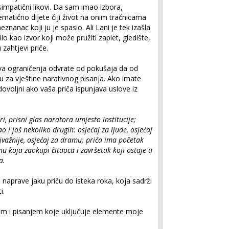
i simpatični likovi. Da sam imao izbora,
lematično dijete čiji život na onim tračnicama
znanac koji ju je spasio. Ali Lani je tek izašla
čilo kao izvor koji može pružiti zaplet, gledište,
 zahtjevi priče.
kva ograničenja odvrate od pokušaja da od
u za vještine narativnog pisanja. Ako imate
adovoljni ako vaša priča ispunjava uslove iz
ori, prisni glas naratora umjesto institucije;
o i još nekoliko drugih: osjećaj za ljude, osjećaj
ajvažnije, osjećaj za dramu; priča ima početak
nu koja zaokupi čitaoca i završetak koji ostaje u
a.
a naprave jaku priču do isteka roka, koja sadrži
i.
em i pisanjem koje uključuje elemente moje