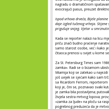
nagradu o dramatičnom spašavanju 
evocirajući pasus, preuzet direktno
Ispod vrhova drveća, Bijele planine
daje izgled tučenog vrhnja. Stijene
prigušuje snijeg. Vjetar u smrznut
Kada se reporter nalazi na licu mje
priču znači budno praćenje narativ
samo starost osobe, već i kako je 
čitaoca prenosi u svijet u kome se
Za St. Petersburg Times sam 1986.
zamka». Radi se o bizarnom ubist
Miamija koji se zatekao u najezdi 
još uvijek se sjećam kako sam tr
sa Ricardom Ferrom, reporterom 
koji je, čini se, poznavao svaki k
je zamka bila postavljena; putoval
živjela sestra mrtvog lopova; provje
«zamka za ljude» na ploču sa rasp
pogrebnog preduzeća da je mrtvog