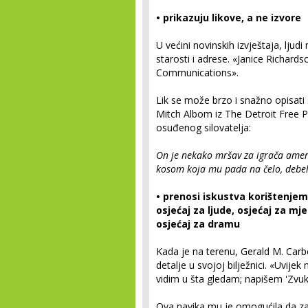
• prikazuju likove, a ne izvore
U većini novinskih izvještaja, ljudi
starosti i adrese. «Janice Richard
Communications».
Lik se može brzo i snažno opisati 
Mitch Albom iz The Detroit Free P
osuđenog silovatelja:
On je nekako mršav za igrača amer
kosom koja mu pada na čelo, debeli
• prenosi iskustva korištenjem 
osjećaj za ljude, osjećaj za mje
osjećaj za dramu
Kada je na terenu, Gerald M. Carbo
detalje u svojoj bilježnici. «Uvije
vidim u šta gledam; napišem 'Zvuk', 
Ova navika mu je omogućila da za tr