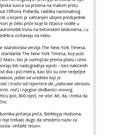
dbljeska sunca sa prstena na malom prstu
put Cliftona Pollarda, radnika nacionalnog
grob u kojem je sahranjen ubijeni predsjednik
n je želio priče koje bi čitaoce vodile u
automobili trunu na betonskim blokovima, i u
edrilica ocrtavaju na nebu.
Rhode Islandovska verzija The New York Timesa.
c standarda The New York Timesa, koji puši
ći Mao», bio je sumnjičav prema planu i iznio
oraju biti nadogradnja vijesti – bez nakićenih
od dva i pol metra, kao što su one nedjeljne
Rawson, jedan od urednka koji je
rnal i tražio od reportera da „zaborave obrnutu
prim. red
.) i njegovi sledbenici «novog
icu ipol, 800 riječi, ne više. Ah, da, i treba da
čno.
ornika pričanja priča, Berkleyja Hudsona,
ni nije trebalo dugo da smislimo naziv za
osla: «Infarkt resor».