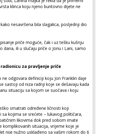
oj sobi, Lanina majka je rekla da je primerni
vrsta klinca koju njeno buntovno dijete ne
ko nesavršena bila slagalica, posljednji dio
isanje priče moguće, čak i uz tešku kušnju
ko dana, ili u slučaju priče o Jonu i Lani, samo
adionicu za pravljenje priče
 ne odgovara definiciji koju Jon Franklin daje
a se sastoji od niza radnji koje se dešavaju kada
vanu situaciju sa kojom se suočava i koju
 teško smatrati određene ličnosti koji
i sa kojima se srećete – lukavog političara,
simpatičnim likovima dok pred sobom imate
ne komplikovanih situacija, vrijeme koje je
plet nije nužno usklađeno sa vašim rokom do 6