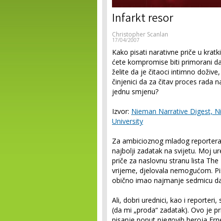
Infarkt resor
Christopher Scanlan
17/04/2007
Kako pisati narativne priče u kra
ćete kompromise biti primorani da
želite da je čitaoci intimno dožive
činjenici da za čitav proces rada 
jednu smjenu?
Izvor:
Nieman Narrative Digest, N
University
Za ambicioznog mladog reportera k
najbolji zadatak na svijetu. Moj u
priče za naslovnu stranu lista The 
vrijeme, djelovala nemogućom. Pis
obično imao najmanje sedmicu dan
Ali, dobri urednici, kao i reporteri
(da mi „proda“ zadatak). Ovo je pri
pisanje poput njegovih heroja Erne