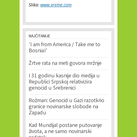
Slika:
www.vreme.com
NAJČITANIJE
'I am from America / Take me to
Bosnia!'
Žrtve rata na meti govora mržnje
I 31 godinu kasnije dio medija u
Republici Srpskoj relativizira
genocid u Srebrenici
Rožman: Genocid u Gazi razotkrio
granice novinarske slobode na
Zapadu
Kad Mundijal postane putovanje
života, a ne samo novinarski