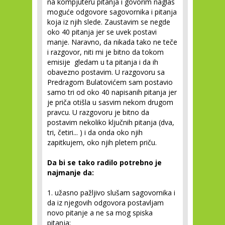
na kompjuteru pitanja i govorim naglas
moguće odgovore sagovornika i pitanja
koja iz njih slede. Zaustavim se negde
oko 40 pitanja jer se uvek postavi
manje. Naravno, da nikada tako ne teče
i razgovor, niti mi je bitno da tokom
emisije gledam u ta pitanja i da ih
obavezno postavim. U razgovoru sa
Predragom Bulatovićem sam postavio
samo tri od oko 40 napisanih pitanja jer
je priča otišla u sasvim nekom drugom
pravcu. U razgovoru je bitno da
postavim nekoliko ključnih pitanja (dva,
tri, četiri... ) i da onda oko njih
zapitkujem, oko njih pletem priču.
Da bi se tako radilo potrebno je
najmanje da:
1. užasno pažljivo slušam sagovornika i
da iz njegovih odgovora postavljam
novo pitanje a ne sa mog spiska
pitanja;