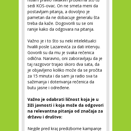
sedi KOS-ovac. On ne smeta meni da
postavljam pitanja, a dovoljno je
pametan da ne dobacuje generalu šta
treba da kaže. Dogovorili su se oni
ranije kako da odgovara na pitanja.
Važno je i to što su neki intelektualci
hvalili posle Lazarevića za dati intervju.
Govorili su da mu je svaka rečenica
odlična. Naravno, oni zaboravljaju da je
taj razgovor trajao skoro dva sata, da
je objavljeno koliko može da se pročita
za 15 minuta i da sam ja radio sva ta
sažimanja i doterivanja rečenica da
butu jasne i određene.
Važno je odabrati ličnost koja je u
žiži javnosti i koja može da odgovori
na relevantna pitanja od značaja za
državu i društvo:
Negde pred kraj predizborne kampanje