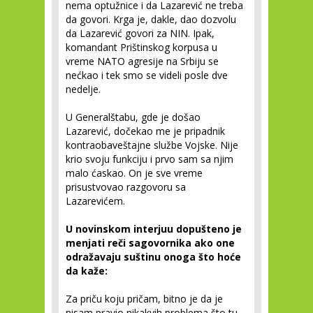
nema optužnice i da Lazarević ne treba
da govori. Krga je, dakle, dao dozvolu
da Lazarević govori za NIN. Ipak,
komandant Prištinskog korpusa u
vreme NATO agresije na Srbiju se
nećkao i tek smo se videli posle dve
nedelje.
U Generalštabu, gde je došao
Lazarević, dočekao me je pripadnik
kontraobaveštajne službe Vojske. Nije
krio svoju funkciju i prvo sam sa njim
malo ćaskao. On je sve vreme
prisustvovao razgovoru sa
Lazarevićem.
U novinskom interjuu dopušteno je
menjati reči sagovornika ako one
odražavaju suštinu onoga što hoće
da kaže:
Za priču koju pričam, bitno je da je
nisam pravio nikakvih problema što tu