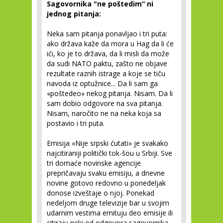
Sagovornika "ne poštedim“ ni
jednog pitanja:
Neka sam pitanja ponavljao i tri puta:
ako država kaže da mora u Hag da li će
ići, ko je to država, da li misli da može
da sudi NATO paktu, zašto ne objave
rezultate raznih istrage a koje se tiču
navoda iz optužnice... Da li sam ga
«poštedeo» nekog pitanja. Nisam. Da li
sam dobio odgovore na sva pitanja.
Nisam, naročito ne na neka koja sa
postavio i tri puta.
Emisija «Nije srpski ćutati» je svakako
najcitiraniji politički tok-šou u Srbiji. Sve
tri domaće novinske agencije
prepričavaju svaku emisiju, a dnevne
novine gotovo redovno u ponedeljak
donose izveštaje o njoj. Ponekad
nedeljom druge televizije bar u svojim
udarnim vestima emituju deo emisije ili
citiraju neki od odgovora sagovornika.