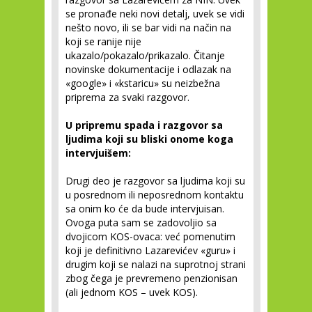
se pronađe neki novi detalj, uvek se vidi
nešto novo, ili se bar vidi na način na
koji se ranije nije
ukazalo/pokazalo/prikazalo. Čitanje
novinske dokumentacije i odlazak na
«google» i «kstaricu» su neizbežna
priprema za svaki razgovor.
U pripremu spada i razgovor sa
ljudima koji su bliski onome koga
intervjuišem:
Drugi deo je razgovor sa ljudima koji su
u posrednom ili neposrednom kontaktu
sa onim ko će da bude intervjuisan.
Ovoga puta sam se zadovoljio sa
dvojicom KOS-ovaca: već pomenutim
koji je definitivno Lazarevićev «guru» i
drugim koji se nalazi na suprotnoj strani
zbog čega je prevremeno penzionisan
(ali jednom KOS – uvek KOS).