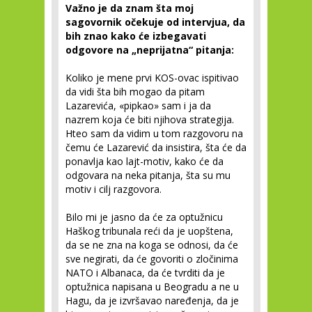
Važno je da znam šta moj
sagovornik očekuje od intervjua, da
bih znao kako će izbegavati
odgovore na „neprijatna“ pitanja:
Koliko je mene prvi KOS-ovac ispitivao
da vidi šta bih mogao da pitam
Lazarevića, «pipkao» sam i ja da
nazrem koja će biti njihova strategija.
Hteo sam da vidim u tom razgovoru na
čemu će Lazarević da insistira, šta će da
ponavlja kao lajt-motiv, kako će da
odgovara na neka pitanja, šta su mu
motiv i cilj razgovora.
Bilo mi je jasno da će za optužnicu
Haškog tribunala reći da je uopštena,
da se ne zna na koga se odnosi, da će
sve negirati, da će govoriti o zločinima
NATO i Albanaca, da će tvrditi da je
optužnica napisana u Beogradu a ne u
Hagu, da je izvršavao naređenja, da je