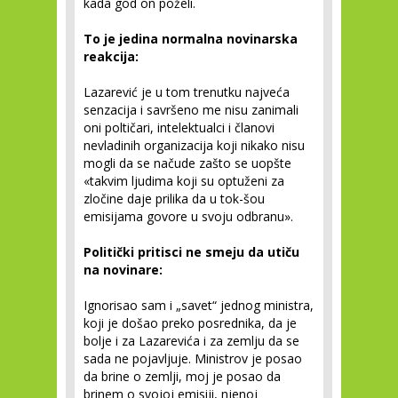
kada god on poželi.
To je jedina normalna novinarska
reakcija:
Lazarević je u tom trenutku najveća
senzacija i savršeno me nisu zanimali
oni poltičari, intelektualci i članovi
nevladinih organizacija koji nikako nisu
mogli da se načude zašto se uopšte
«takvim ljudima koji su optuženi za
zločine daje prilika da u tok-šou
emisijama govore u svoju odbranu».
Politički pritisci ne smeju da utiču
na novinare:
Ignorisao sam i „savet“ jednog ministra,
koji je došao preko posrednika, da je
bolje i za Lazarevića i za zemlju da se
sada ne pojavljuje. Ministrov je posao
da brine o zemlji, moj je posao da
brinem o svojoj emisiji, njenoj