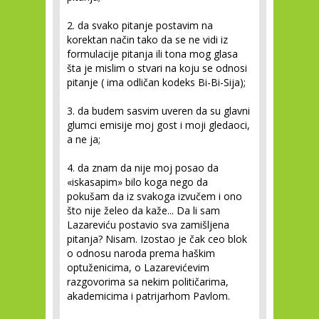
2. da svako pitanje postavim na
korektan način tako da se ne vidi iz
formulacije pitanja ili tona mog glasa
šta je mislim o stvari na koju se odnosi
pitanje ( ima odličan kodeks Bi-Bi-Sija);
3. da budem sasvim uveren da su glavni
glumci emisije moj gost i moji gledaoci,
a ne ja;
4. da znam da nije moj posao da
«iskasapim» bilo koga nego da
pokušam da iz svakoga izvučem i ono
što nije želeo da kaže... Da li sam
Lazareviću postavio sva zamišljena
pitanja? Nisam. Izostao je čak ceo blok
o odnosu naroda prema haškim
optuženicima, o Lazarevićevim
razgovorima sa nekim političarima,
akademicima i patrijarhom Pavlom.