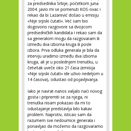
za predsednika Srbije, početkom juna
2004. javio mi se pomenuti KOS-ovac i
rekao da bi Lazarević došao u emisiju
«Nije srpski ćutati». Već sam bio
dogovorio razgovore sa dvojicom
predsedničkih kandidata i rekao sam da
sa generalom mogu da razgovaram ili
između dva izborna kruga ili posle
izbora. Prva odluka generala je bila da
intervju uradimo između dva izborna
kruga, ali je u poslednjem trenutku, u
četvrtak uveče oko 21 časa (emisija
«Nije srpski ćutati» ide uživo nedeljom u
14 časova), odustao od pojavljivanja.
Iako je navrat-nanos valjalo naći novog
gosta i pripremiti se za njega, ni
trenutka nisam pokazao da mi to
odustajanje predstavlja bilo kakav
problem. Naprotiv, isticao sam da
razumem sve nedoumice generala i
ponavljao da možemo da razgovaramo