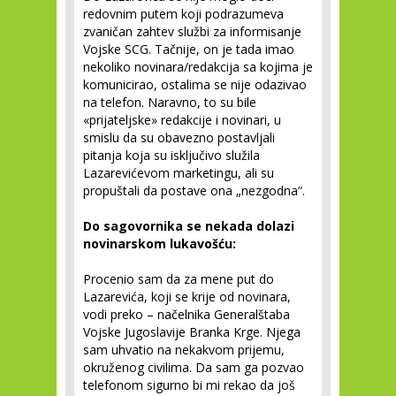
redovnim putem koji podrazumeva
zvaničan zahtev službi za informisanje
Vojske SCG. Tačnije, on je tada imao
nekoliko novinara/redakcija sa kojima je
komunicirao, ostalima se nije odazivao
na telefon. Naravno, to su bile
«prijateljske» redakcije i novinari, u
smislu da su obavezno postavljali
pitanja koja su isključivo služila
Lazarevićevom marketingu, ali su
propuštali da postave ona „nezgodna“.
Do sagovornika se nekada dolazi
novinarskom lukavošću:
Procenio sam da za mene put do
Lazarevića, koji se krije od novinara,
vodi preko – načelnika Generalštaba
Vojske Jugoslavije Branka Krge. Njega
sam uhvatio na nekakvom prijemu,
okruženog civilima. Da sam ga pozvao
telefonom sigurno bi mi rekao da još