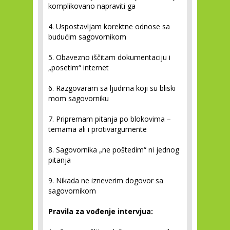
komplikovano napraviti ga
4. Uspostavljam korektne odnose sa
budućim sagovornikom
5. Obavezno iščitam dokumentaciju i
„posetim“ internet
6. Razgovaram sa ljudima koji su bliski
mom sagovorniku
7. Pripremam pitanja po blokovima –
temama ali i protivargumente
8. Sagovornika „ne poštedim“ ni jednog
pitanja
9. Nikada ne izneverim dogovor sa
sagovornikom
Pravila za vođenje intervjua: