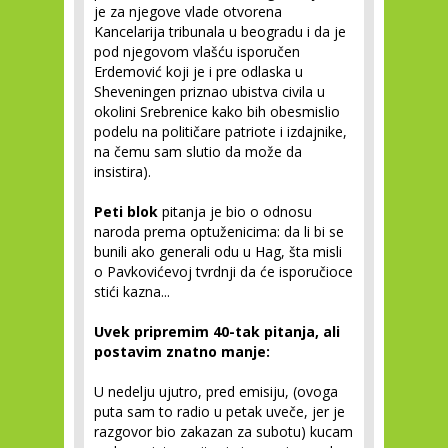
je za njegove vlade otvorena
Kancelarija tribunala u beogradu i da je
pod njegovom vlašću isporučen
Erdemović koji je i pre odlaska u
Sheveningen priznao ubistva civila u
okolini Srebrenice kako bih obesmislio
podelu na političare patriote i izdajnike,
na čemu sam slutio da može da
insistira).
Peti blok
pitanja je bio o odnosu
naroda prema optuženicima: da li bi se
bunili ako generali odu u Hag, šta misli
o Pavkovićevoj tvrdnji da će isporučioce
stići kazna...
Uvek pripremim 40-tak pitanja, ali
postavim znatno manje:
U nedelju ujutro, pred emisiju, (ovoga
puta sam to radio u petak uveče, jer je
razgovor bio zakazan za subotu) kucam