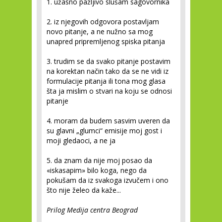
1. užasno pažljivo slušam sagovornika
2. iz njegovih odgovora postavljam
novo pitanje, a ne nužno sa mog
unapred pripremljenog spiska pitanja
3. trudim se da svako pitanje postavim
na korektan način tako da se ne vidi iz
formulacije pitanja ili tona mog glasa
šta ja mislim o stvari na koju se odnosi
pitanje
4. moram da budem sasvim uveren da
su glavni „glumci“ emisije moj gost i
moji gledaoci, a ne ja
5. da znam da nije moj posao da
«iskasapim» bilo koga, nego da
pokušam da iz svakoga izvučem i ono
što nije želeo da kaže...
Prilog Medija centra Beograd