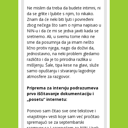
Ne mislim da treba da budete intimni, ni
da se grlite i ljubite s njim, to nikako.
Znam da će neki biti ljuti i povređeni
zbog nečega što sam o njima napisao u
NIN-u i da će mi se jedva javiti kada se
sretnemo. Ali, u svemu tome niko ne
sme da posumnja da ja imam nešto
lično protiv njega, nago da doživi da,
jednostavno, na neki problem gledamo
različito i da je to prirodna razlika u
mišljenju. Šale, tipa kese na glavi, služe
samo opuštanju i stvaranju lagodnije
atmosfere za razgovor.
Priprema za intervju podrazumeva
prvo iščitavanje dokumentaciju i
„posetu“ internetu:
Ponovo sam čitao sve one tekstove i
«najsitnije» vesti koje sam već pročitao
spremajući se za septembarski
razgovor sa Lazarevićem za NIN. Uvek