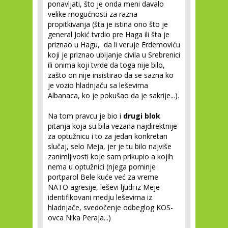
ponavljati, što je onda meni davalo
velike mogućnosti za razna
propitkivanja (šta je istina ono što je
general Jokić tvrdio pre Haga ili šta je
priznao u Hagu, da li veruje Erdemoviću
koji je priznao ubijanje civila u Srebrenici
ili onima koji tvrde da toga nije bilo,
zašto on nije insistirao da se sazna ko
je vozio hladnjaču sa leševima
Albanaca, ko je pokušao da je sakrije...).
Na tom pravcu je bio i
drugi blok
pitanja koja su bila vezana najdirektnije
za optužnicu i to za jedan konkretan
slučaj, selo Meja, jer je tu bilo najviše
zanimljivosti koje sam prikupio a kojih
nema u optužnici (njega pominje
portparol Bele kuće već za vreme
NATO agresije, leševi ljudi iz Meje
identifikovani medju leševima iz
hladnjače, svedočenje odbeglog KOS-
ovca Nika Peraja...)