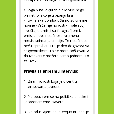
Ovoga puta je ćutanje bilo više nego
primetno iako je u pitanju bila
«novinarska bomba». Samo su dnevne
novine «Večernje novosti» imale svoj
izveštaj o emisiji sa fotografijom iz
emisije i dve netačnosti: vremenu i
mestu snimanja emisije. Te netačnosti
neću ispravljati. I to je deo dogovora sa
sagovornikom. To se mora poštovati. A
da izneverite možete samo jednom i to
za uvek.
Pravila za pripremu intervjua:
1. Biram ličnosti koja je u centru
interesovanja javnosti
2. Ne obazirem se na političke pritiske i
„dobronamerne“ savete
3. Ne odustajem od intervjua ni kada je