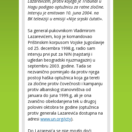
Lazarevićem, protiv kojega je Tribunal u
Hagu podigao optužnicu za ratne zločine.
Intervju je emitovan 10. juna 2004. na
BK televiziji u emisiji «Nije srpski ćutati».
Sa general-pukovnikom Vladimirom
Lazarevićem, koji je komandovao
Prištinskim korpusom Vojske Jugoslavije
od 25. decembra 1998.g, radio sam
intervju prvi put za NIN (najstariji i
ugledan beogradski njuzmagazin) u
septembru 2003. godine. Tada se
nezvanično pominjalo da protiv njega
postoji haška optužnica koja ga tereti
za zločine protiv čovečnosti i kampanju
protiv albanskog stanovništva od
januara do juna 1999.g, ali je ona
zvanično obelodanjena tek u drugoj
polovini oktobra te godine (optužnica
protiv generala Lazarevića dostupna na
adresi
www.un.org/icty
).
Do Lazarevića se nije moglo doći