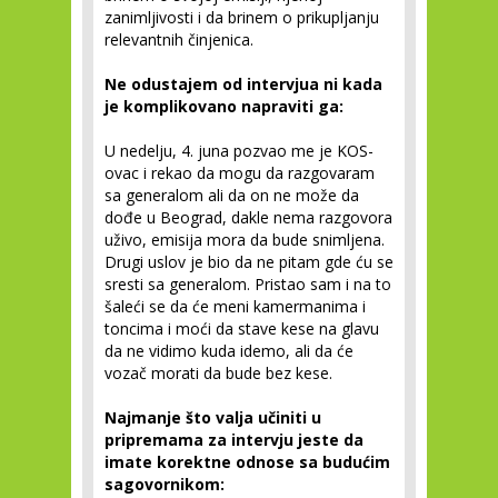
zanimljivosti i da brinem o prikupljanju
relevantnih činjenica.
Ne odustajem od intervjua ni kada
je komplikovano napraviti ga:
U nedelju, 4. juna pozvao me je KOS-
ovac i rekao da mogu da razgovaram
sa generalom ali da on ne može da
dođe u Beograd, dakle nema razgovora
uživo, emisija mora da bude snimljena.
Drugi uslov je bio da ne pitam gde ću se
sresti sa generalom. Pristao sam i na to
šaleći se da će meni kamermanima i
toncima i moći da stave kese na glavu
da ne vidimo kuda idemo, ali da će
vozač morati da bude bez kese.
Najmanje što valja učiniti u
pripremama za intervju jeste da
imate korektne odnose sa budućim
sagovornikom: