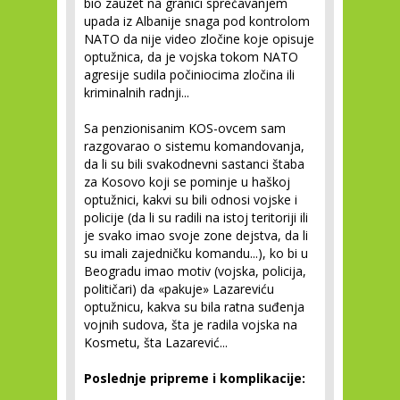
bio zauzet na granici sprečavanjem
upada iz Albanije snaga pod kontrolom
NATO da nije video zločine koje opisuje
optužnica, da je vojska tokom NATO
agresije sudila počiniocima zločina ili
kriminalnih radnji...
Sa penzionisanim KOS-ovcem sam
razgovarao o sistemu komandovanja,
da li su bili svakodnevni sastanci štaba
za Kosovo koji se pominje u haškoj
optužnici, kakvi su bili odnosi vojske i
policije (da li su radili na istoj teritoriji ili
je svako imao svoje zone dejstva, da li
su imali zajedničku komandu...), ko bi u
Beogradu imao motiv (vojska, policija,
političari) da «pakuje» Lazareviću
optužnicu, kakva su bila ratna suđenja
vojnih sudova, šta je radila vojska na
Kosmetu, šta Lazarević...
Poslednje pripreme i komplikacije: