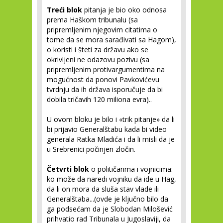
Treći blok
pitanja je bio oko odnosa
prema Haškom tribunalu (sa
pripremljenim njegovim citatima o
tome da se mora sarađivati sa Hagom),
o koristi i šteti za državu ako se
okrivljeni ne odazovu pozivu (sa
pripremljenim protivargumentima na
mogućnost da ponovi Pavkovićevu
tvrdnju da ih država isporučuje da bi
dobila tričavih 120 miliona evra)..
U ovom bloku je bilo i «trik pitanje» da li
bi prijavio Generalštabu kada bi video
generala Ratka Mladića i da li misli da je
u Srebrenici počinjen zločin.
Četvrti blok
o političarima i vojnicima:
ko može da naredi vojniku da ide u Hag,
da li on mora da sluša stav vlade ili
Generalštaba...(ovde je ključno bilo da
ga podsećam da je Slobodan Milošević
prihvatio rad Tribunala u Jugoslaviji, da