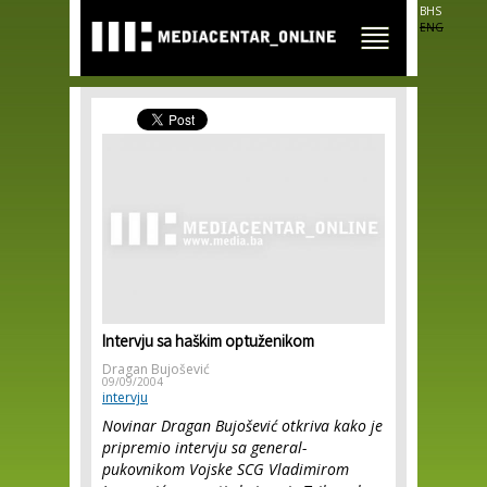
Skip to
BHS
main
ENG
content
Intervju sa haškim optuženikom
Dragan Bujošević
09/09/2004
intervju
Novinar Dragan Bujošević otkriva kako je
pripremio intervju sa general-
pukovnikom Vojske SCG Vladimirom