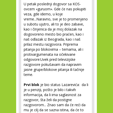
U petak poslednji dogovor sa KOS-
ovcem «guruom». Gde će nas pokupiti
veza, gde idemo, u koje
vreme...Naravno, sve je to promenjeno
u subotu ujutro, ali to je deo zabave,
kao i činjenica da je moj dolazak na
dogovoreno mesto bio praćen, kao i
naš odlazak iz Beograda, kao i naš
prilaz mestu razgovora. Priprema
pitanja po blokovima – temama, ali i
protivargumenata na očekivane
odgovore:Uvek pred televizijske
razgovore pokušavam da napravim
jasne grupe/blokove pitanja ili tačnije
teme.
Prvi blok
je bio status Lazarevića: da li
je u penziji, pošto je bilo i takvih
informacija, da li ima saglasnost za
razgovor, šta želi da postigne
razgovorom... Znao sam da će reći da
mu je cilj da se sazna istina, da će to