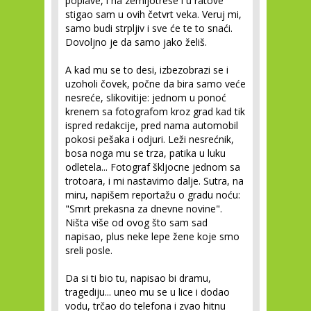
poplave, i na zemljotrese i u ratove
stigao sam u ovih četvrt veka. Veruj mi,
samo budi strpljiv i sve će te to snaći.
Dovoljno je da samo jako želiš.
A kad mu se to desi, izbezobrazi se i
uzoholi čovek, počne da bira samo veće
nesreće, slikovitije: jednom u ponoć
krenem sa fotografom kroz grad kad tik
ispred redakcije, pred nama automobil
pokosi pešaka i odjuri. Leži nesrećnik,
bosa noga mu se trza, patika u luku
odletela... Fotograf škljocne jednom sa
trotoara, i mi nastavimo dalje. Sutra, na
miru, napišem reportažu o gradu noću:
"Smrt prekasna za dnevne novine".
Ništa više od ovog što sam sad
napisao, plus neke lepe žene koje smo
sreli posle.
Da si ti bio tu, napisao bi dramu,
tragediju... uneo mu se u lice i dodao
vodu, trčao do telefona i zvao hitnu