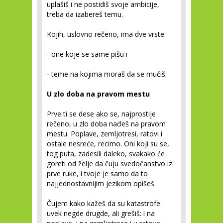
uplašiš i ne postidiš svoje ambicije,
treba da izabereš temu.
Kojih, uslovno rečeno, ima dve vrste:
- one koje se same pišu i
- teme na kojima moraš da se mučiš.
U zlo doba na pravom mestu
Prve ti se dese ako se, najprostije
rečeno, u zlo doba nađeš na pravom
mestu. Poplave, zemljotresi, ratovi i
ostale nesreće, recimo. Oni koji su se,
tog puta, zadesili daleko, svakako će
goreti od želje da čuju svedočanstvo iz
prve ruke, i tvoje je samo da to
najjednostavnijim jezikom opišeš.
Čujem kako kažeš da su katastrofe
uvek negde drugde, ali grešiš: i na