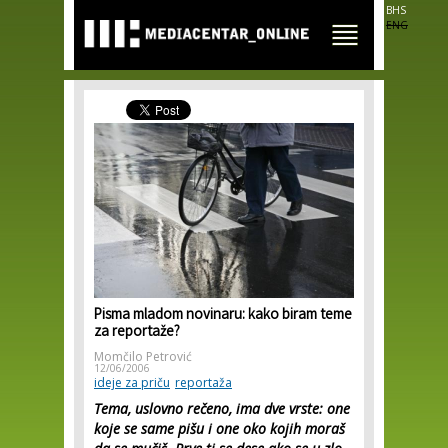
Skip to
BHS
main
ENG
content
Pisma mladom novinaru: kako biram teme
za reportaže?
Momčilo Petrović
12/06/2006
ideje za priču
reportaža
Tema, uslovno rečeno, ima dve vrste: one
koje se same pišu i one oko kojih moraš