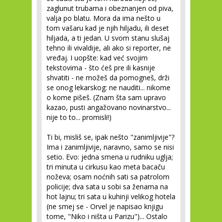
zaglunut trubama i obeznanjen od piva,
valja po blatu. Mora da ima nešto u
tom vašaru kad je njih hiljadu, ili deset
hiljada, a ti jedan. U svom stanu slušaj
tehno ili vivaldije, ali ako si reporter, ne
vređaj. I uopšte: kad već svojim
tekstovima - što ćeš pre ili kasnije
shvatiti - ne možeš da pomogneš, drži
se onog lekarskog: ne nauditi... nikome
o kome pišeš. (Znam šta sam upravo
kazao, pusti angažovano novinarstvo...
nije to to... promisli!)
Ti bi, misliš se, ipak nešto "zanimljivije"?
Ima i zanimljivije, naravno, samo se nisi
setio. Evo: jedna smena u rudniku uglja;
tri minuta u cirkusu kao meta bacaču
noževa; osam noćnih sati sa patrolom
policije; dva sata u sobi sa ženama na
hot lajnu; tri sata u kuhinji velikog hotela
(ne smej se - Orvel je napisao knjigu
tome, "Niko i ništa u Parizu")... Ostalo