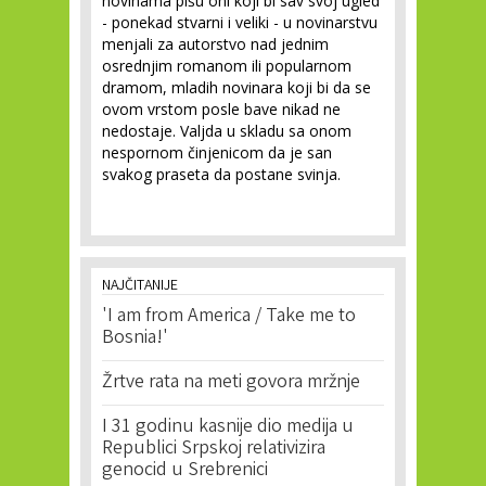
novinama pišu oni koji bi sav svoj ugled
- ponekad stvarni i veliki - u novinarstvu
menjali za autorstvo nad jednim
osrednjim romanom ili popularnom
dramom, mladih novinara koji bi da se
ovom vrstom posle bave nikad ne
nedostaje. Valjda u skladu sa onom
nespornom činjenicom da je san
svakog praseta da postane svinja.
NAJČITANIJE
'I am from America / Take me to
Bosnia!'
Žrtve rata na meti govora mržnje
I 31 godinu kasnije dio medija u
Republici Srpskoj relativizira
genocid u Srebrenici