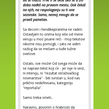
da se mučiš. Prve ti se dese ako se u zlo
doba nađeš na pravom mestu. Dok čekaš
na njih, na raspolaganju su ti one
sezonske. Samo, nemoj mnogo da se
praviš pametan.
Sa decom i hendikepiranima ne radim.
Ostavljam to onima koji više od mene
veruju u moć pisane reči - moji tekstovi
nikome nisu pomogli, i zato ne vidim
razlog da se mešam u tuđe tužne
svetove.
Ostalo, sve može! Od svega može da
se napravi tekst koji će - jer nije ni vest,
ni intervju, ni "rezultat istraživačkog
novinarstva" - biti svrstan u, kod nas
prilično nedefinisanu, kategoriju
"reportaža".
Samo treba smeti...
Naravno, govorim o hrabrosti da