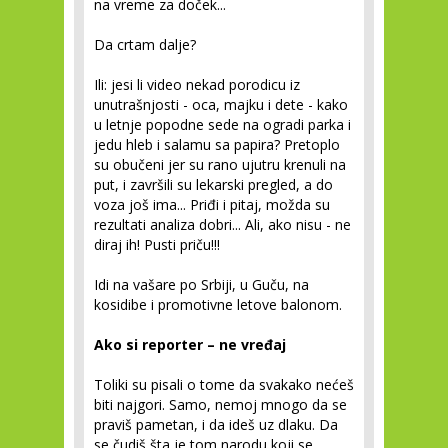
na vreme za doček...
Da crtam dalje?
Ili: jesi li video nekad porodicu iz
unutrašnjosti - oca, majku i dete - kako
u letnje popodne sede na ogradi parka i
jedu hleb i salamu sa papira? Pretoplo
su obučeni jer su rano ujutru krenuli na
put, i završili su lekarski pregled, a do
voza još ima... Priđi i pitaj, možda su
rezultati analiza dobri... Ali, ako nisu - ne
diraj ih! Pusti priču!!!
Idi na vašare po Srbiji, u Guču, na
kosidibe i promotivne letove balonom.
Ako si reporter – ne vređaj
Toliki su pisali o tome da svakako nećeš
biti najgori. Samo, nemoj mnogo da se
praviš pametan, i da ideš uz dlaku. Da
se čudiš šta je tom narodu koji se,