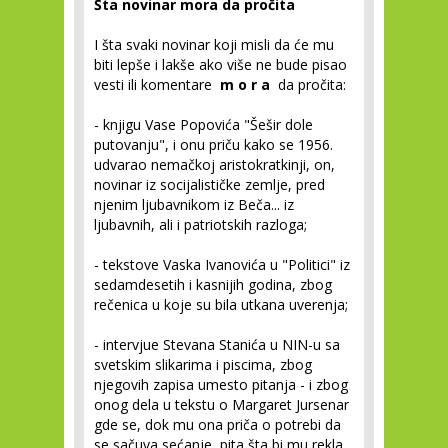
Šta novinar mora da pročita
I šta svaki novinar koji misli da će mu
biti lepše i lakše ako više ne bude pisao
vesti ili komentare
m o r a
da pročita:
- knjigu Vase Popovića "Šešir dole
putovanju", i onu priču kako se 1956.
udvarao nemačkoj aristokratkinji, on,
novinar iz socijalističke zemlje, pred
njenim ljubavnikom iz Beča... iz
ljubavnih, ali i patriotskih razloga;
- tekstove Vaska Ivanovića u "Politici" iz
sedamdesetih i kasnijih godina, zbog
rečenica u koje su bila utkana uverenja;
- intervjue Stevana Stanića u NIN-u sa
svetskim slikarima i piscima, zbog
njegovih zapisa umesto pitanja - i zbog
onog dela u tekstu o Margaret Jursenar
gde se, dok mu ona priča o potrebi da
se sačuva sećanje, pita šta bi mu rekla