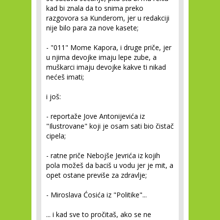
kad bi znala da to snima preko
razgovora sa Kunderom, jer u redakciji
nije bilo para za nove kasete;
- "011" Mome Kapora, i druge priče, jer
u njima devojke imaju lepe zube, a
muškarci imaju devojke kakve ti nikad
nećeš imati;
i još:
- reportaže Jove Antonijevića iz
"Ilustrovane" koji je osam sati bio čistač
cipela;
- ratne priče Nebojše Jevrića iz kojih
pola možeš da baciš u vodu jer je mit, a
opet ostane previše za zdravlje;
- Miroslava Ćosića iz "Politike"...
... i kad sve to pročitaš, ako se ne