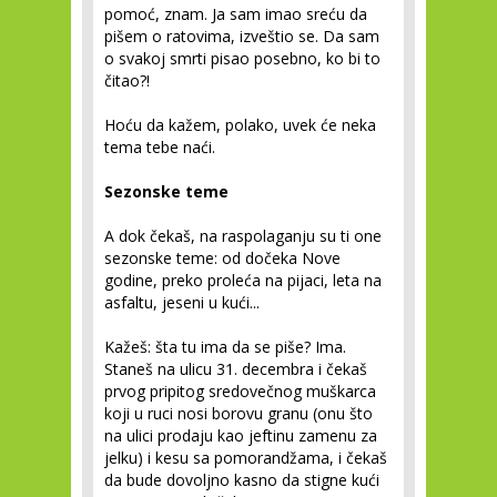
pomoć, znam. Ja sam imao sreću da
pišem o ratovima, izveštio se. Da sam
o svakoj smrti pisao posebno, ko bi to
čitao?!
Hoću da kažem, polako, uvek će neka
tema tebe naći.
Sezonske teme
A dok čekaš, na raspolaganju su ti one
sezonske teme: od dočeka Nove
godine, preko proleća na pijaci, leta na
asfaltu, jeseni u kući...
Kažeš: šta tu ima da se piše? Ima.
Staneš na ulicu 31. decembra i čekaš
prvog pripitog sredovečnog muškarca
koji u ruci nosi borovu granu (onu što
na ulici prodaju kao jeftinu zamenu za
jelku) i kesu sa pomorandžama, i čekaš
da bude dovoljno kasno da stigne kući