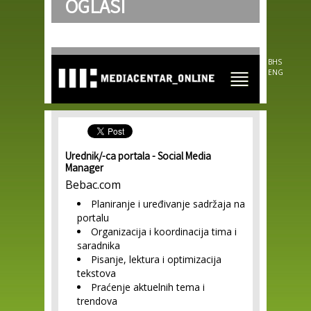
OGLASI
Skip to
main
content
BHS
ENG
Urednik/-ca portala - Social Media
Manager
Bebac.com
Planiranje i uređivanje sadržaja na
portalu
Organizacija i koordinacija tima i
saradnika
Pisanje, lektura i optimizacija
tekstova
Praćenje aktuelnih tema i
trendova