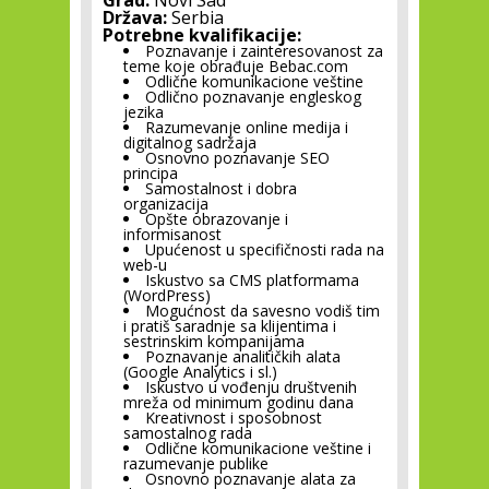
Grad:
Novi Sad
Država:
Serbia
Potrebne kvalifikacije:
Poznavanje i zainteresovanost za
teme koje obrađuje Bebac.com
Odlične komunikacione veštine
Odlično poznavanje engleskog
jezika
Razumevanje online medija i
digitalnog sadržaja
Osnovno poznavanje SEO
principa
Samostalnost i dobra
organizacija
Opšte obrazovanje i
informisanost
Upućenost u specifičnosti rada na
web-u
Iskustvo sa CMS platformama
(WordPress)
Mogućnost da savesno vodiš tim
i pratiš saradnje sa klijentima i
sestrinskim kompanijama
Poznavanje analitičkih alata
(Google Analytics i sl.)
Iskustvo u vođenju društvenih
mreža od minimum godinu dana
Kreativnost i sposobnost
samostalnog rada
Odlične komunikacione veštine i
razumevanje publike
Osnovno poznavanje alata za