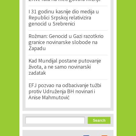
I 31 godinu kasnije dio medija u
Republici Srpskoj relativizira
genocid u Srebrenici
Rožman: Genocid u Gazi razotkrio
granice novinarske slobode na
Zapadu
Kad Mundijal postane putovanje
života, a ne samo novinarski
zadatak
EFJ pozvao na odbacivanje tužbi
protiv Udruženja BH novinari i
Anise Mahmutović
Search form
Search