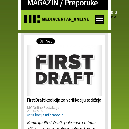
MAGAZIN /
Preporuke
Skip to
main
content
BHS
ENG
First Draft koalicija za verifikaciju sadržaja
MCOnline Redakcija
29/06/2015
verifikacija informacija
Koalicija First Draft, pokrenuta u junu
2015., grupa je profesionalaca koji se