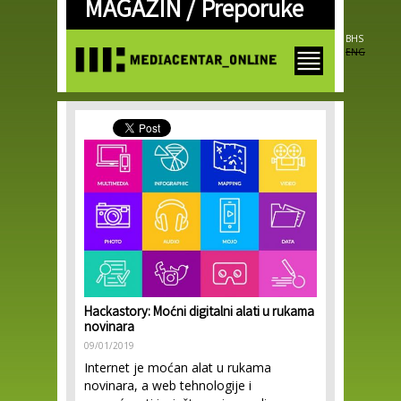
MAGAZIN /
Preporuke
Skip to
main
content
BHS
ENG
Hackastory: Moćni digitalni alati u rukama
novinara
09/01/2019
Internet je moćan alat u rukama
novinara, a web tehnologije i