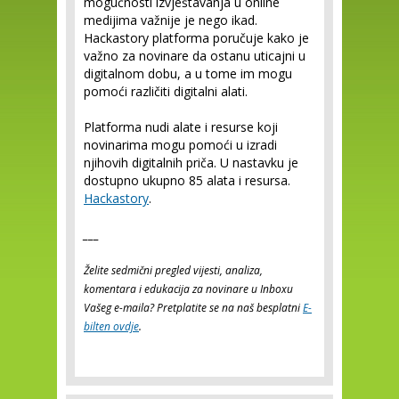
mogućnosti izvještavanja u online
medijima važnije je nego ikad.
Hackastory platforma poručuje kako je
važno za novinare da ostanu uticajni u
digitalnom dobu, a u tome im mogu
pomoći različiti digitalni alati.
Platforma nudi alate i resurse koji
novinarima mogu pomoći u izradi
njihovih digitalnih priča. U nastavku je
dostupno ukupno 85 alata i resursa.
Hackastory
.
___
Želite sedmični pregled vijesti, analiza,
komentara i edukacija za novinare u Inboxu
Vašeg e-maila? Pretplatite se na naš besplatni
E-
bilten ovdje
.