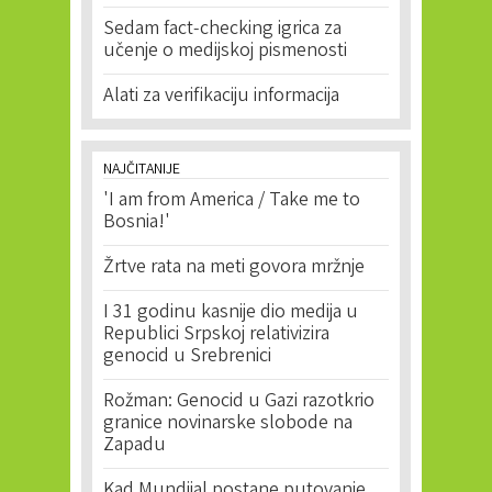
Sedam fact-checking igrica za
učenje o medijskoj pismenosti
Alati za verifikaciju informacija
NAJČITANIJE
'I am from America / Take me to
Bosnia!'
Žrtve rata na meti govora mržnje
I 31 godinu kasnije dio medija u
Republici Srpskoj relativizira
genocid u Srebrenici
Rožman: Genocid u Gazi razotkrio
granice novinarske slobode na
Zapadu
Kad Mundijal postane putovanje