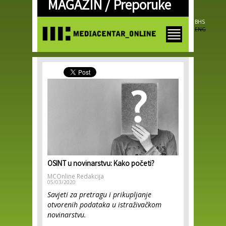
MAGAZIN /
Preporuke
Skip to
main
content
BHS
ENG
OSINT u novinarstvu: Kako početi?
MCOnline Redakcija
05/03/2020
Savjeti za pretragu i prikupljanje
otvorenih podataka u istraživačkom
novinarstvu.