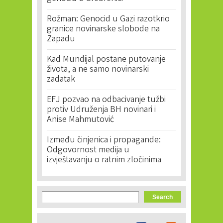
Rožman: Genocid u Gazi razotkrio
granice novinarske slobode na
Zapadu
Kad Mundijal postane putovanje
života, a ne samo novinarski
zadatak
EFJ pozvao na odbacivanje tužbi
protiv Udruženja BH novinari i
Anise Mahmutović
Između činjenica i propagande:
Odgovornost medija u
izvještavanju o ratnim zločinima
Search form
Search