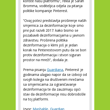
koriste našu platformu”, rekla je Sarah
Bromma, voditeljica odjela za pitanja
politike kompanije Pinterest.
“Ovaj potez predstavlja proširenje naših
smjernica za dezinformacije koje smo
prvi put razvili 2017. kako bismo se
pozabavili dezinformacijama u javnom
zdravstvu. Proširena politika
dezinformacija o klimi još je jedan
korak na Pinterestovom putu da se bori
protiv dezinformacija i stvori siguran
prostor na mreži”, dodala je.
Prema pisanju
Guardiana
, Pinterest je
godinama ulagao napor da se izdvoji od
svojih kolega na društvenim mrežama
sa smjernicama za ograničavanje
dezinformacija te da zauzimaju opći
stav da dezinformacije nisu dobrodošle
na toj platformi.
Izvor:
Mashable
,
Guardian