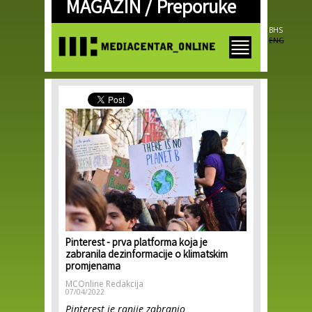
MAGAZIN /
Preporuke
Skip to
main
content
BHS
ENG
Pinterest - prva platforma koja je
zabranila dezinformacije o klimatskim
promjenama
MCOnline Redakcija
07/04/2022
Pinterest je ranije zabranio