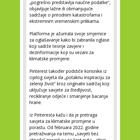
„pogrešno predstavlja naučne podatke“,
objavljuje lažne ili obmanjujuće
sadržaje o prirodnim katastrofama i
ekstremnim vremenskim prilikama.
Platforma je ažurirala svoje smjernice
za oglašavanje kako bi zabranila oglase
koji sadrže teorije zavjere i
dezinformacije koji su vezani za
klimatske promjene.
Pinterest također podstiče korisnike iz
cijelog svijeta da „potaknu inspiraciju za
zeleniji život“ kroz originalni sadržaj koji
uključuje savjete za štedljivost,
recikliranje odjeće i smanjenje bacanja
hrane.
Iz Pinteresta kažu i da je pretraga
savjeta za klimatske promjene u
porastu. Od februara 2022. godine
pretraživanja na temu „savjeti bez
otpada“ porasli su za šest puta, „ideje