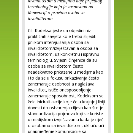
invaliditetom u medijima daje prijedlog
terminologije koja je zasnovana na
Konvenciji o pravima osoba sa
invaliditetom.
Cilj Kodeksa jeste da objedini niz
praktičnih savjeta koje treba slijediti
prilikom intervjuisanja osoba sa
invaliditetom/izvještavanja osoba sa
invaliditetom, uz konkretnu i ispravnu
teminologiju. Svjesni činjenice da su
osobe sa invaliditetom često
neadekvatno prikazane u medijima kao
i to da se u fokusu prikazivanja često
zanemaruje osobnost a naglašava
invaliditet, ističe onesposobljenje i
zanemaruje sposobnost, Kodeksom se
žele inicirati akcije koje će u krajnjoj liniji
dovesti do ostvarenja ciljeva kao što je
standardizacija pojmova koji se koriste
u medijskom izvještavanju kada je riječ
o osobama sa invaliditetom, uključujući
unaprijeđenje komunikacije sa