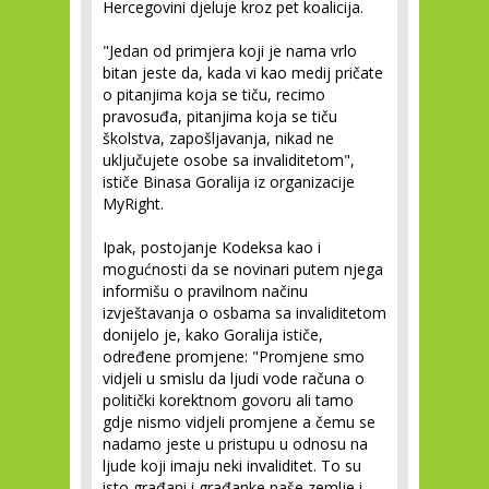
Hercegovini djeluje kroz pet koalicija.
"Jedan od primjera koji je nama vrlo
bitan jeste da, kada vi kao medij pričate
o pitanjima koja se tiču, recimo
pravosuđa, pitanjima koja se tiču
školstva, zapošljavanja, nikad ne
uključujete osobe sa invaliditetom",
ističe Binasa Goralija iz organizacije
MyRight.
Ipak, postojanje Kodeksa kao i
mogućnosti da se novinari putem njega
informišu o pravilnom načinu
izvještavanja o osbama sa invaliditetom
donijelo je, kako Goralija ističe,
određene promjene: "Promjene smo
vidjeli u smislu da ljudi vode računa o
politički korektnom govoru ali tamo
gdje nismo vidjeli promjene a čemu se
nadamo jeste u pristupu u odnosu na
ljude koji imaju neki invaliditet. To su
isto građani i građanke naše zemlje i