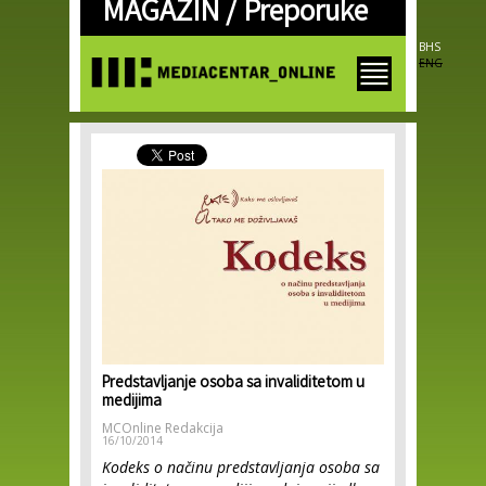
MAGAZIN /
Preporuke
Skip to
main
content
BHS
ENG
Predstavljanje osoba sa invaliditetom u
medijima
MCOnline Redakcija
16/10/2014
Kodeks o načinu predstavljanja osoba sa