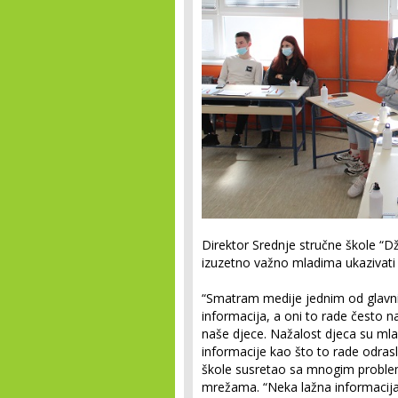
Direktor Srednje stručne škole “D
izuzetno važno mladima ukazivati
“Smatram medije jednim od glavnih kr
informacija, a oni to rade često n
naše djece. Nažalost djeca su mlađ
informacije kao što to rade odrasl
škole susretao sa mnogim problem
mrežama. “Neka lažna informacija s