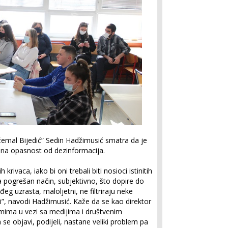
žemal Bijedić” Sedin Hadžimusić smatra da je
 na opasnost od dezinformacija.
ivaca, iako bi oni trebali biti nosioci istinitih
a pogrešan način, subjektivno, što dopire do
eg uzrasta, maloljetni, ne filtriraju neke
i”, navodi Hadžimusić. Kaže da se kao direktor
ima u vezi sa medijima i društvenim
e objavi, podijeli, nastane veliki problem pa