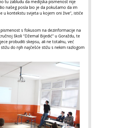
mo tu zabludu da medijska pismenost nije
 dio našeg posla bio je da pokušamo da im
e u kontekstu svijeta u kojem oni žive”, ističe
e pismenost s fokusom na dezinformacije na
učnoj školi “Džemal Bijedić” u Goraždu, te
djece probuditi skepsu, ali ne totalnu, već
 stižu do njih najčešće stižu s nekim razlogom