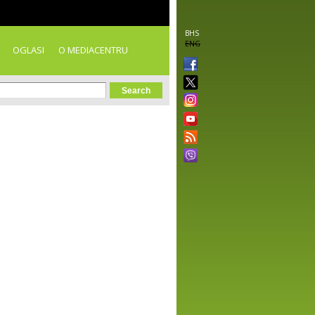
BHS
ENG
OGLASI
O MEDIACENTRU
orm