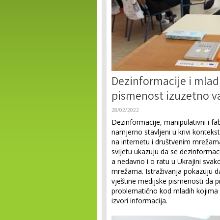
Dezinformacije i mlad
pismenost izuzetno v
28/02/2022
Dezinformacije, manipulativni i fab
namjerno stavljeni u krivi kontekst
na internetu i društvenim mrežama.
svijetu ukazuju da se dezinformacij
a nedavno i o ratu u Ukrajini sva
mrežama. Istraživanja pokazuju d
vještine medijske pismenosti da p
problematično kod mladih kojima s
izvori informacija.