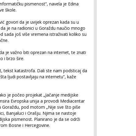
informatičku pismenost”, navela je Edina
ve škole.
ić govori da je uvijek oprezan kada su u
li da je na radionici u Goraždu naučio mnogo
 sada još više vremena istraživati koliko su
ačne.
 je važno biti oprezan na internet, te znati
o i brzo šire.
t, tekst katastrofa. Dali ste nam podsticaj da
 ljudi postavljaju na internetu”, kaže
ako je počeo projekat „Jačanje medijske
ansira Evropska unija a provodi Mediacentar
 u Goraždu, pod motom „Nije sve što piše
ci, Banjaluci i Orašju. Njima se nastoje
dijska pismenost. Planirano je da se održi
irom Bosne i Hercegovine.