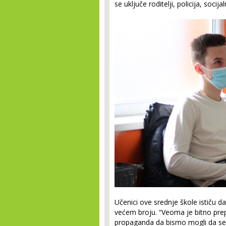
se uključe roditelji, policija, soci
Učenici ove srednje škole ističu d
većem broju. “Veoma je bitno prepo
propaganda da bismo mogli da se v