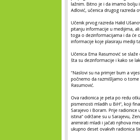
lažnim. Bitno je i da imamo bolju 
Adlović, učenica drugog razreda o
Učenik prvog razreda Halid Ušanov
pitanju informacije u medijima, a
toga o dezinformacijama i da će od
informacije koje plasiraju mediji t
Učenica Ema Rasumović se slaže da
šta su dezinformacije i kako se lak
“Naslovi su na primjer bum a vijes
počnemo da razmišljamo o tome šta
Rasumović.
Ova radionica je peta po redu otk
pismenosti mladih u BiH“, koji fin
Sarajevo i Boram. Prije radionice
istina“ održane su u Sarajevu, Zeni
animirati mladi i jačati njihova me
ukupno deset ovakvih radionica š