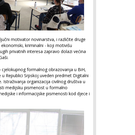
ljučni motivator novinarstva, i različite druge
, ekonomski, kriminalni - koji motivišu
drugih privatnih interesa zapravo dolazi većina
Gaši.
io cjelokupnog formalnog obrazovanja u BiH,
e u Republici Srpskoj uveden predmet Digitalni
. Istraživanja organizacija civilnog društva u
sti medijsku pismenost u formalno
 medijske i informacijske pismenosti kod djece i