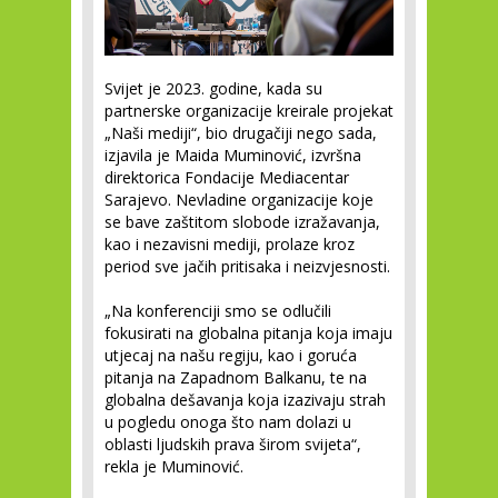
Svijet je 2023. godine, kada su
partnerske organizacije kreirale projekat
„Naši mediji“, bio drugačiji nego sada,
izjavila je Maida Muminović, izvršna
direktorica Fondacije Mediacentar
Sarajevo. Nevladine organizacije koje
se bave zaštitom slobode izražavanja,
kao i nezavisni mediji, prolaze kroz
period sve jačih pritisaka i neizvjesnosti.
„Na konferenciji smo se odlučili
fokusirati na globalna pitanja koja imaju
utjecaj na našu regiju, kao i goruća
pitanja na Zapadnom Balkanu, te na
globalna dešavanja koja izazivaju strah
u pogledu onoga što nam dolazi u
oblasti ljudskih prava širom svijeta“,
rekla je Muminović.