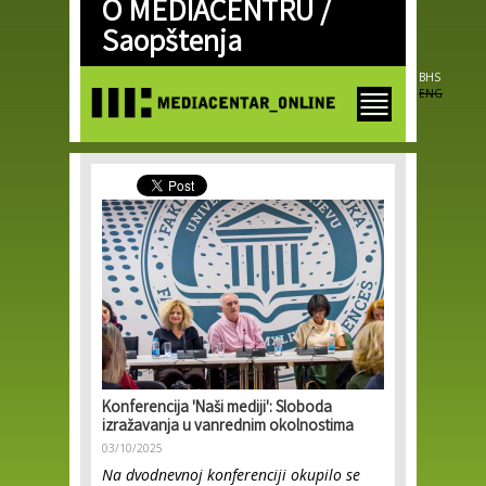
O MEDIACENTRU /
Skip to
main
Saopštenja
content
BHS
ENG
Konferencija 'Naši mediji': Sloboda
izražavanja u vanrednim okolnostima
03/10/2025
Na dvodnevnoj konferenciji okupilo se