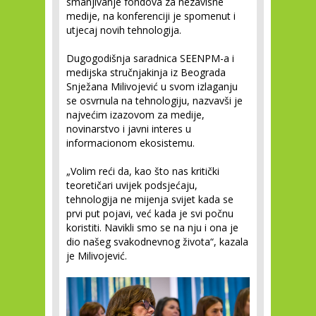
smanjivanje fondova za nezavisne
medije, na konferenciji je spomenut i
utjecaj novih tehnologija.
Dugogodišnja saradnica SEENPM-a i
medijska stručnjakinja iz Beograda
Snježana Milivojević u svom izlaganju
se osvrnula na tehnologiju, nazvavši je
najvećim izazovom za medije,
novinarstvo i javni interes u
informacionom ekosistemu.
„Volim reći da, kao što nas kritički
teoretičari uvijek podsjećaju,
tehnologija ne mijenja svijet kada se
prvi put pojavi, već kada je svi počnu
koristiti. Navikli smo se na nju i ona je
dio našeg svakodnevnog života“, kazala
je Milivojević.