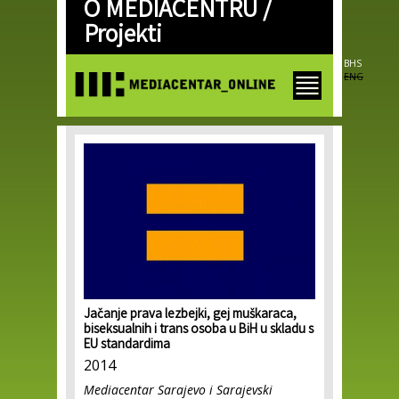
O MEDIACENTRU /
Skip to
main
Projekti
content
BHS
ENG
Jačanje prava lezbejki, gej muškaraca,
biseksualnih i trans osoba u BiH u skladu s
EU standardima
2014
Mediacentar Sarajevo i Sarajevski