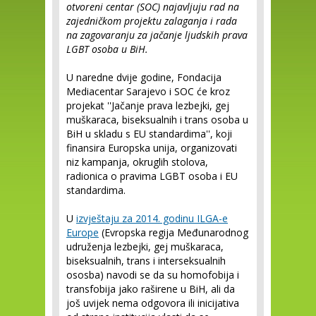
otvoreni centar (SOC) najavljuju rad na
zajedničkom projektu zalaganja i rada
na zagovaranju za jačanje ljudskih prava
LGBT osoba u BiH.
U naredne dvije godine, Fondacija
Mediacentar Sarajevo i SOC će kroz
projekat ''Jačanje prava lezbejki, gej
muškaraca, biseksualnih i trans osoba u
BiH u skladu s EU standardima'', koji
finansira Europska unija, organizovati
niz kampanja, okruglih stolova,
radionica o pravima LGBT osoba i EU
standardima.
U
izvještaju za 2014. godinu ILGA-e
Europe
(Evropska regija Međunarodnog
udruženja lezbejki, gej muškaraca,
biseksualnih, trans i interseksualnih
ososba) navodi se da su homofobija i
transfobija jako raširene u BiH, ali da
još uvijek nema odgovora ili inicijativa