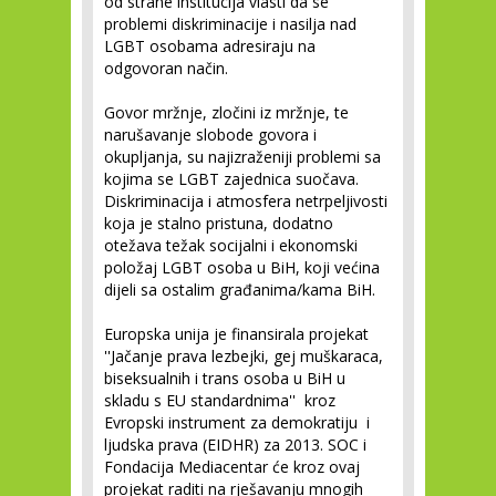
od strane institucija vlasti da se
problemi diskriminacije i nasilja nad
LGBT osobama adresiraju na
odgovoran način.
Govor mržnje, zločini iz mržnje, te
narušavanje slobode govora i
okupljanja, su najizraženiji problemi sa
kojima se LGBT zajednica suočava.
Diskriminacija i atmosfera netrpeljivosti
koja je stalno pristuna, dodatno
otežava težak socijalni i ekonomski
položaj LGBT osoba u BiH, koji većina
dijeli sa ostalim građanima/kama BiH.
Europska unija je finansirala projekat
''Jačanje prava lezbejki, gej muškaraca,
biseksualnih i trans osoba u BiH u
skladu s EU standardnima'' kroz
Evropski instrument za demokratiju i
ljudska prava (EIDHR) za 2013. SOC i
Fondacija Mediacentar će kroz ovaj
projekat raditi na rješavanju mnogih