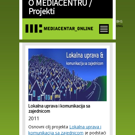
O MEDIACENTRU /
Skip to
main
Projekti
content
BHS
ENG
Lokalna uprava i komunikacija sa
zajednicom
2011
Osnovni cilj projekta
Lokalna uprava i
komunikacija sa zajednicom
je podstaći