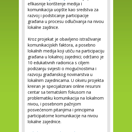
efikasnije korištenje medija i
komunikacija uopšte kao sredstva za
razvoj i podsticanje participacije
građana u procesu odlučivanja na nivou
lokalne zajdnice.
Kroz projekat je obavljeno istraživanje
komunikacijskih faktora, a posebno
lokalnih medija koji utiču na participaciju
građana u lokalnoj zajednici; održano je
10 edukativnih radionica s ciljem
podizanju svijesti o mogućnostima i
razvoju građanskog novinarstva u
lokalnim zajednicama. U okviru projekta
kreiran je specijalizirani online resursni
centar sa tematskim fokusom na
problematiku komunikacija na lokalnom
nivou, i posebnom pažnjom
posvećenom pitanjima i principima
participatorne komunikacije na nivou
lokalne zajednice.