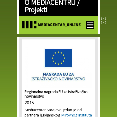
O MEDIACENTRU /
Skip to
main
Projekti
content
BHS
ENG
Regionalna nagrada EU za istraživačko
novinarstvo
2015
Mediacentar Sarajevo jedan je od
partnera ljubljanskog
Mirovnog instituta