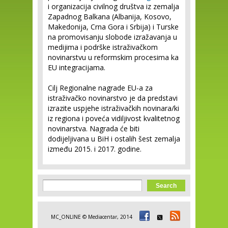
i organizacija civilnog društva iz zemalja
Zapadnog Balkana (Albanija, Kosovo,
Makedonija, Crna Gora i Srbija) i Turske
na promovisanju slobode izražavanja u
medijima i podrške istraživačkom
novinarstvu u reformskim procesima ka
EU integracijama.
Cilj Regionalne nagrade EU-a za
istraživačko novinarstvo je da predstavi
izrazite uspjehe istraživačkih novinara/ki
iz regiona i poveća vidiljivost kvalitetnog
novinarstva. Nagrada će biti
dodijeljivana u BiH i ostalih šest zemalja
između 2015. i 2017. godine.
Search form
Search
MC_ONLINE © Mediacentar, 2014