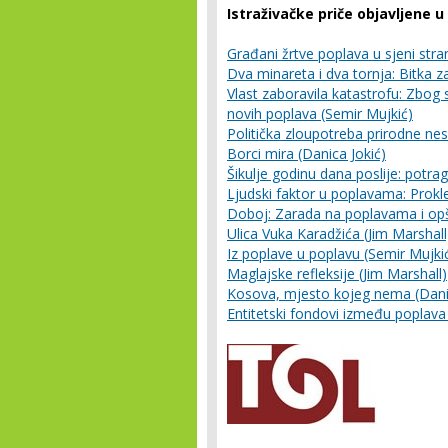
Istraživačke priče objavljene u
Građani žrtve poplava u sjeni stra
Dva minareta i dva tornja: Bitka za
Vlast zaboravila katastrofu: Zbog
novih poplava (Semir Mujkić)
Politička zloupotreba prirodne nes
Borci mira (Danica Jokić)
Šikulje godinu dana poslije: potra
Ljudski faktor u poplavama: Proklet
Doboj: Zarada na poplavama i opšt
Ulica Vuka Karadžića (Jim Marshall
Iz poplave u poplavu (Semir Mujki
Maglajske refleksije (Jim Marshall)
Kosova, mjesto kojeg nema (Danic
Entitetski fondovi između poplava i