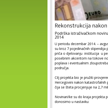
Rekonstrukcija nakon
Podrška istraživačkom novin
2014
U periodu decembar 2014. – avgus
su kroz 7 pojedinačnih stipendija p
priča o djelovanju institucija u 
posebnim akcentom na tokove nov
poplava i eventualnim zloupotreba
područja.
Cilj projekta bio je pružiti provj
Hercegovini nakon katastrofalnih 
čija se šteta procjenjuje na 2,7 m
Novinari/ke su do kraja projekta pr
donosimo u nastavku: