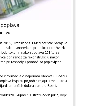
 poplava
arstvu
t 2015., Transitions i Mediacentar Sarajevo
održali novinare/ke u produkciji istraživačkih
periodu tokom i nakon poplava 2014., sa
ca doniranog za rekonstrukciju nakon
ma pri raspodjeli pomoći za poplavljena
erene informacije o naporima obnove u Bosni i
poplava koja su pogodile regiju u maju 2014.,
ilijardi američkih dolara samo u Bosni.
oducirali ukupno 13 istraživačkih priča, koje