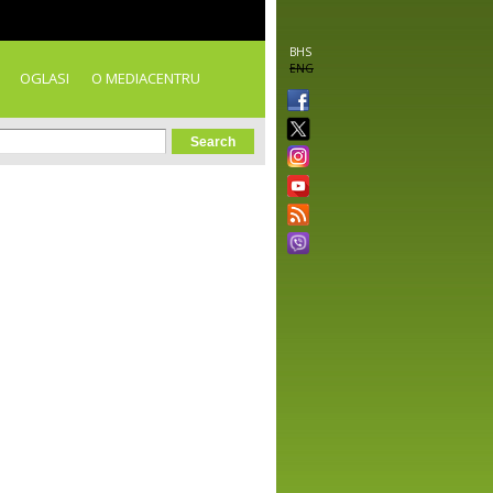
BHS
ENG
OGLASI
O MEDIACENTRU
orm