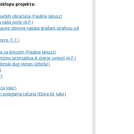
 sklopu projekta:
načkih obračuna (Paulina Janusz)
 naše polje (A.P.)
 spore obnove nasipa građani strahuju od
reće (T.T.)
ga za krivcem (Paulina Janusz)
stvo siromaštva ili stanje svijesti (A.P.)
inski dug (Arnes Grbešić)
)
ć)
a Jokić)
 polaganja računa (Elvira M. Jukić)