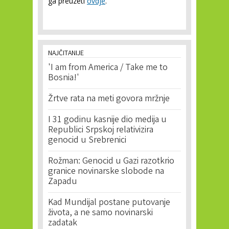
ga preuzeti
ovdje
.
NAJČITANIJE
'I am from America / Take me to
Bosnia!'
Žrtve rata na meti govora mržnje
I 31 godinu kasnije dio medija u
Republici Srpskoj relativizira
genocid u Srebrenici
Rožman: Genocid u Gazi razotkrio
granice novinarske slobode na
Zapadu
Kad Mundijal postane putovanje
života, a ne samo novinarski
zadatak