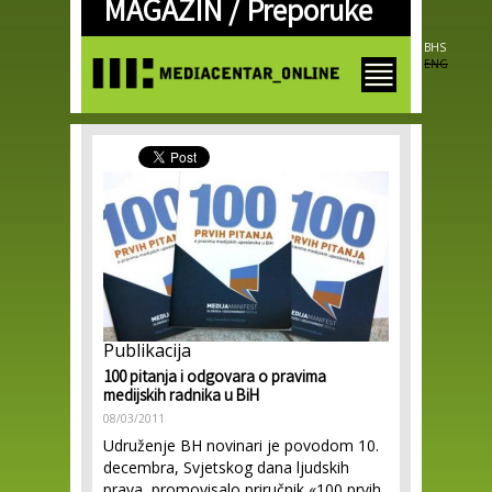
MAGAZIN /
Preporuke
Skip to
main
content
BHS
ENG
Publikacija
100 pitanja i odgovara o pravima
medijskih radnika u BiH
08/03/2011
Udruženje BH novinari je povodom 10.
decembra, Svjetskog dana ljudskih
prava, promovisalo priručnik «100 prvih