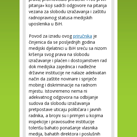
pitanja» koji sadrži odgovore na pitanja
vezana za slobodu izražavanja i zaštitu
radnopravnog statusa medijskih
uposlenika u BiH.
Povod za izradu ovog
priručnika
je
činjenica da se posljednjih godina
medijski djelatnici u BiH sreću sa nizom
kršenja svog prava na slobodu
izražavanje i plaćen i dostojanstven rad
dok medijska zajednica i nadležne
državne institucije ne nalaze adekvatan
način da zaštite novinare i spriječe
mobing i diskriminacije na radnom
mjestu. Istovremeno nema ni
adekvatnog odgovora na odbijanje
sudova da slobodu izražavanja
pretpostave uticaju političara i javnih
radnika, a brojni su i primjeri u kojima
inspekcije i pravosudne institucije
tolerišu bahato ponašanje vlasnika
medija, bahatih direktora i poslušnih