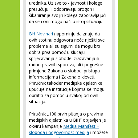
urednika. Uz sve to - javnost i kolege
prešućuju ili odobravaju progon i
šikaniranje svojih kolega zaboravljajući
da se i oni mogu naći u istoj situaciji.
BH Novinari
napominju da znaju da
ovih stotinu odgovora neće riješiti sve
probleme ali su sigurni da mogu biti
dobra prva pomoć u slučaju
sprječavanja slobode izražavanja ili
radno-pravnih sporova, ali i pogrešne
primjene Zakona o slobodi pristupa
informacijama i Zakona o kleveti.
Priručnik također medijske djelatnike
upućuje na institucije kojima se mogu
obratiti za pomoć u svakoj od ovih
situacija.
Priručnik „100 prvih pitanja o pravima
medijskih djelatnika u BiH” objavljen je
okviru kampanje
Medija Manifest –
sloboda i odgovornost medija
i možete