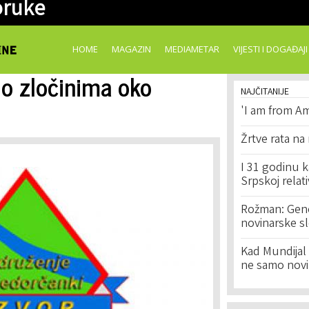
oruke
Skip to
main
content
HOME
MAGAZIN
MEDIAMETAR
VIJESTI I DOGAĐAJI
 o zločinima oko
NAJČITANIJE
'I am from Am
Žrtve rata na
I 31 godinu k
Srpskoj relat
Rožman: Geno
novinarske s
Kad Mundijal 
ne samo novi