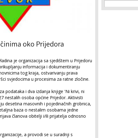
Search f
Search
očinima oko Prijedora
vladina je organizacija sa sjedištem u Prijedoru
rikupljanju informacija i dokumentiranju
anovnicima tog kraja, ostvarivanju prava
dršci svjedocima u procesima za ratne zločine.
 podataka i dva izdanja knjige 'Ni krivi, ni
7 nestalih osoba općine Prijedor. Aktivisti
nju desetina masovnih i pojedinačnih grobnica,
detaljna baza o nestalim osobama jedne
java članova obitelji i/ili prijatelja odnosno
ganizacije, a provodi se u suradnji s