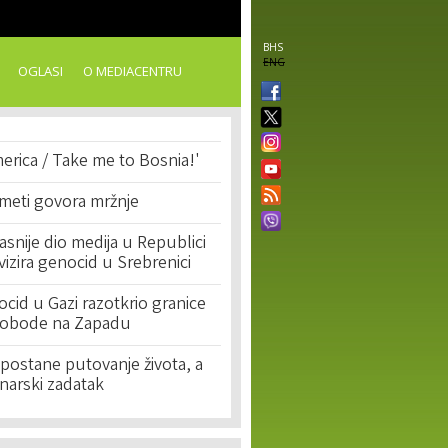
BHS
ENG
OGLASI
O MEDIACENTRU
erica / Take me to Bosnia!'
 meti govora mržnje
asnije dio medija u Republici
ivizira genocid u Srebrenici
cid u Gazi razotkrio granice
lobode na Zapadu
postane putovanje života, a
narski zadatak