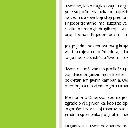
'Izvor' se, kako naglašavaju u org
gdje su počinjena neka od najtežih
najvećih izazova koji stoji pred or
Prijedor trenutno ima izuzetno vel
razliku od mnogih drugih mjesta u 
broj zločina u Prijedoru počinili su 
Još je jedna posebnost ovog kraja v
vratili u mjesta oko Prijedora, i da
logorima; a to, ističu u 'Izvoru', p
'Izvor' o suočavanju s prošlošću 
zajednice organiziranjem konferenc
pokretanjem javnih kampanja. Ova 
memorijala u bivšem logoru Omar
Memorijal u Omarskoj sporna je tem
zgrade bivšeg rudnika, kao i za opć
logoraše. Izvor u toj raspravi sud
gradnju spomenika poginulim i ne
Organizacija 'Izvor' novinarima m