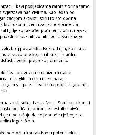
anizaciji, bavi posljedicama ratnih zločina tamo
 zvjerstava nad civilima. Kao jedan od
ganizacijom aktivisti ističu to što općina
ik broj osumnjičenih za ratne zločine. Za
BiH gdje su također počinjeni zločini, najveći
pripadnici lokalnih vojnih i policijskih snaga.
elik broj povratnika. Neki od njih, koji su se
nas susreću one koji su ih tukli i mučili u
redstavlja veliku prepreku pomirenju.
pokušava progovoriti na nivou lokalne
ija, okruglih stolova i seminara, i
organizacija je aktivna i na projektu gradnje
ska.
a za vlasnika, tvrtku Mittal Steel koja koristi
inske političare, porodice nestalih i bivše
jeluje u pokušaju da se pronađe rješenje za
stalim logorašima.
ože pomoći u kontaktiranju potencijalnih