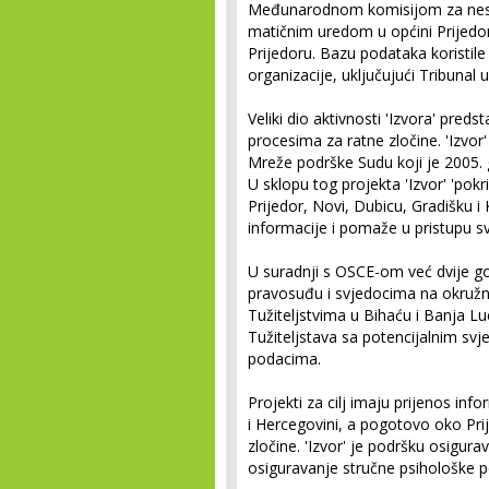
Međunarodnom komisijom za nest
matičnim uredom u općini Prijedo
Prijedoru. Bazu podataka koristil
organizacije, uključujući Tribunal 
Veliki dio aktivnosti 'Izvora' pred
procesima za ratne zločine. 'Izvor
Mreže podrške Sudu koji je 2005. 
U sklopu tog projekta 'Izvor' 'pokr
Prijedor, Novi, Dubicu, Gradišku i 
informacije i pomaže u pristupu s
U suradnji s OSCE-om već dvije go
pravosuđu i svjedocima na okružn
Tužiteljstvima u Bihaću i Banja L
Tužiteljstava sa potencijalnim s
podacima.
Projekti za cilj imaju prijenos inf
i Hercegovini, a pogotovo oko Pri
zločine. 'Izvor' je podršku osigurav
osiguravanje stručne psihološke