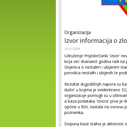
Organizacija
Izvor informacija o zl
26/03/2008
Udruženje Prijedorčanki 'Izvor' ne
koja već dvanaest godina radi na p
činjenica o nestalim i ubijenim st
porodica nestalih i ubijenih te po
Rezultat dugodišnjih napora su baza
dužni' u kojima je evidentirano 322
organizacije pomogli su u otkriva
a baza podataka 'Izvora' prva je 
općine u BiH, nastala na osnovu pri
poznanika.
Dopuna baze stalna je aktivnost or