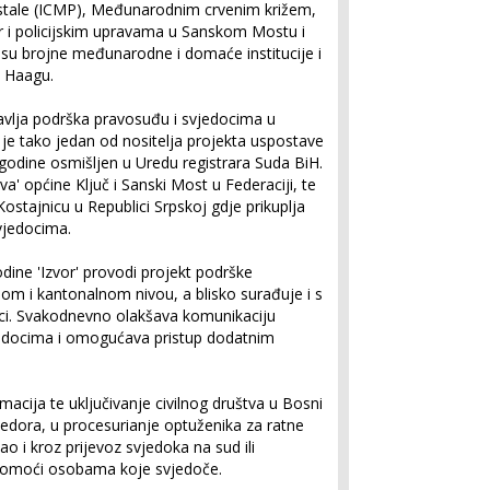
ale (ICMP), Međunarodnim crvenim križem,
r i policijskim upravama u Sanskom Mostu i
e su brojne međunarodne i domaće institucije i
u Haagu.
stavlja podrška pravosuđu i svjedocima u
' je tako jedan od nositelja projekta uspostave
godine osmišljen u Uredu registrara Suda BiH.
iva' općine Ključ i Sanski Most u Federaciji, te
Kostajnicu u Republici Srpskoj gdje prikuplja
vjedocima.
dine 'Izvor' provodi projekt podrške
om i kantonalnom nivou, a blisko surađuje i s
uci. Svakodnevno olakšava komunikaciju
vjedocima i omogućava pristup dodatnim
ormacija te uključivanje civilnog društva u Bosni
jedora, u procesurianje optuženika za ratne
ao i kroz prijevoz svjedoka na sud ili
 pomoći osobama koje svjedoče.