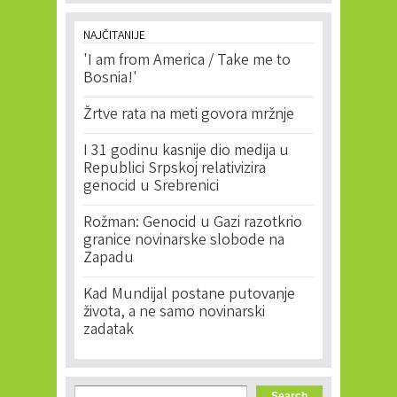
NAJČITANIJE
'I am from America / Take me to
Bosnia!'
Žrtve rata na meti govora mržnje
I 31 godinu kasnije dio medija u
Republici Srpskoj relativizira
genocid u Srebrenici
Rožman: Genocid u Gazi razotkrio
granice novinarske slobode na
Zapadu
Kad Mundijal postane putovanje
života, a ne samo novinarski
zadatak
Search