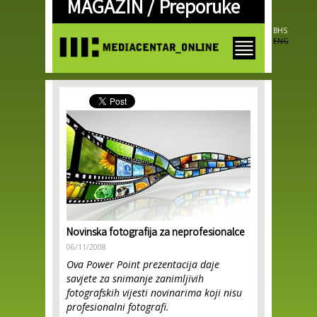
MAGAZIN /
Preporuke
Skip to
main
content
BHS
ENG
Novinska fotografija za neprofesionalce
06/11/2008
Ova Power Point prezentacija daje
savjete za snimanje zanimljivih
fotografskih vijesti novinarima koji nisu
profesionalni fotografi.