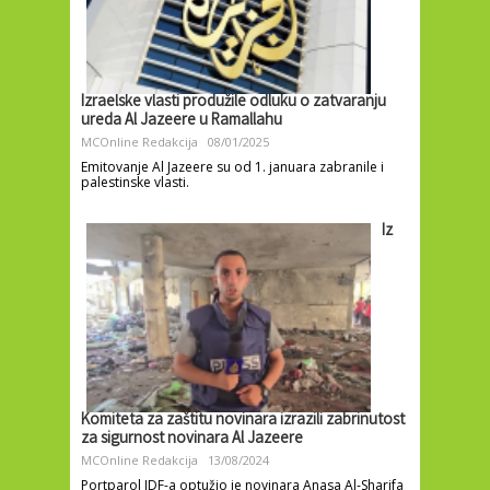
Izraelske vlasti produžile odluku o zatvaranju
ureda Al Jazeere u Ramallahu
MCOnline Redakcija
08/01/2025
Emitovanje Al Jazeere su od 1. januara zabranile i
palestinske vlasti.
Iz
Komiteta za zaštitu novinara izrazili zabrinutost
za sigurnost novinara Al Jazeere
MCOnline Redakcija
13/08/2024
Portparol IDF-a optužio je novinara Anasa Al-Sharifa