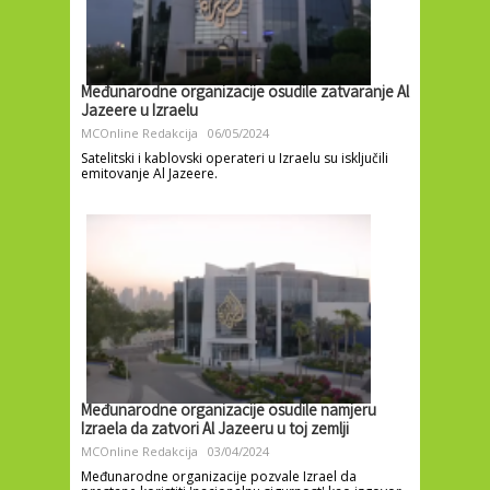
Međunarodne organizacije osudile zatvaranje Al
Jazeere u Izraelu
MCOnline Redakcija
06/05/2024
Satelitski i kablovski operateri u Izraelu su isključili
emitovanje Al Jazeere.
Međunarodne organizacije osudile namjeru
Izraela da zatvori Al Jazeeru u toj zemlji
MCOnline Redakcija
03/04/2024
Međunarodne organizacije pozvale Izrael da