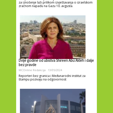
za iznošenje laži prilikom izvještavanja o izraelskom
zračnom napadu na Gazu 10. avgusta.
Dvije godine od ubistva Shireen Abu Akleh i dalje
bez pravde
MCOnline Redakcija
13/05/2024
Reporteri bez granica i Međunarodni institut za
štampu pozivaju na odgovornost