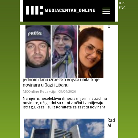
Skip to
BHS
main
ENG
content
U
jednom danu izraelska vojska ubila troje
novinara u Gazi i Libanu
MCOnline Redakcija
09/04/2026
Namjerni, neselektivni ili nesrazmjerni napadi na
novinare, očigledni su ratni zločini i zahtijevaju
istragu, kazali su iz Komiteta za zaštitu novinara
Rad
Al