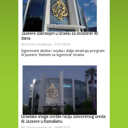
Jazeere zabranjen u Izraelu za dodatnih 90
dana
MCOnline Redakcija
27/01/2026
Sigurnosne službe i vojska i dalje smatraju program
Al Jazeere 'štetnim za sigurnost' Izraela
Izraelske snage izvršile raciju zatvorenog ureda
Al Jazeere u Ramallahu
MCOnline Redakcija
06/08/2025