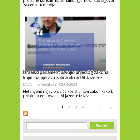
prestane koristiti 'nacionalnu sigurnost' kao izgovor
za cenzuru medija.
Izraelski parlament usvojio prijedlog zakona
kojim namjerava zabraniti rad Al Jazeere
MCOnline Redakcija
02/04/2024
Netanyahu najavio da će koristiti novi zakon kako bi
prekinuo emitovanje Al Jazeere iz Izraela.
Pages
1
2
3
4
5
›
»
Search form
Search