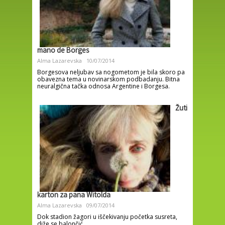
mano de Borges
Alma Lazarevska
10/07/2014
Borgesova neljubav sa nogometom je bila skoro pa
obavezna tema u novinarskom podbadanju. Bitna
neuralgična tačka odnosa Argentine i Borgesa.
Žuti
karton za pana Witolda
Alma Lazarevska
09/07/2014
Dok stadion žagori u iščekivanju početka susreta,
diže se balončić.