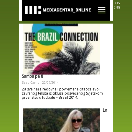
Skip to
BHS
main
ENG
content
Samba pa ti
Sead Čamo
22/07/2014
Za sve naše redovne i povremene čitaoce evo i
završnog teksta iz ciklusa posvećenog Svjetskom
prvenstvu u fudbalu – Brazil 2014.
La