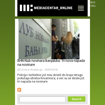
Skip to
BHS
main
ENG
content
BHN Klub novinara Banjaluka: Tri nova napada
na novinare
MCOnline Redakcija
24/09/2018
Policija i tužilaštvo još nisu doveli do kraja istragu
pokušaja ubistva Kovačevića, a već su se desila još
tri napada na novinare.
Search form
Search