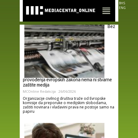
Skip to
BHS
main
ENG
content
Bez
provođenja evropskih zakona nema ni stvarne
zaštite medija
MCOnline Redakcija
26/06/2026
Organizacije civilnog društva traže od Evropske
komisije da preporuke o medijskim slobodama,
zaštiti novinara i vladavini prava ne postoje samo na
papiru