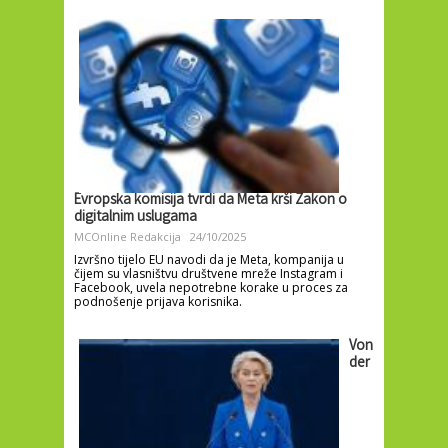
Evropska komisija tvrdi da Meta krši Zakon o
digitalnim uslugama
MCOnline Redakcija
24/10/2025
Izvršno tijelo EU navodi da je Meta, kompanija u
čijem su vlasništvu društvene mreže Instagram i
Facebook, uvela nepotrebne korake u proces za
podnošenje prijava korisnika.
Von
der