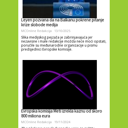
Leyen pozvana da na Balkanu pokrene pitanje
krize slobode medija
MCOnline Redakcija
13/10/2025
Slika medijskog pejzaža je zabrinjavajuća jer
nezavisne i male redakcije možda neće moći opstati,
poručile su međunarodne organizacije u pismu
predsjednici Evropske komisije.
Evropska komisija Meti izrekla kaznu od skoro
800 miliona eura
MCOnline Redakcija
19/11/2024