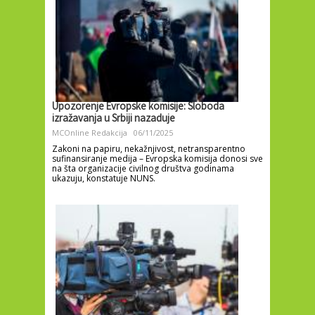
Upozorenje Evropske komisije: Sloboda
izražavanja u Srbiji nazaduje
MCOnline Redakcija
06/11/2025
Zakoni na papiru, nekažnjivost, netransparentno
sufinansiranje medija – Evropska komisija donosi sve
na šta organizacije civilnog društva godinama
ukazuju, konstatuje NUNS.