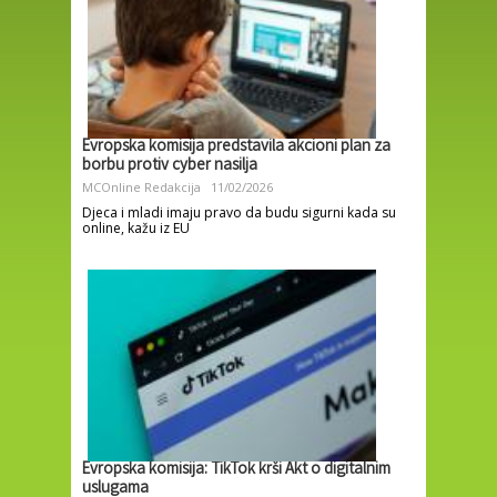
Evropska komisija predstavila akcioni plan za
borbu protiv cyber nasilja
MCOnline Redakcija
11/02/2026
Djeca i mladi imaju pravo da budu sigurni kada su
online, kažu iz EU
Evropska komisija: TikTok krši Akt o digitalnim
uslugama