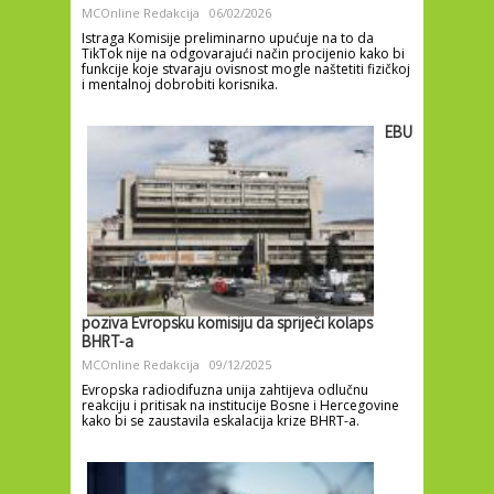
MCOnline Redakcija
06/02/2026
Istraga Komisije preliminarno upućuje na to da
TikTok nije na odgovarajući način procijenio kako bi
funkcije koje stvaraju ovisnost mogle naštetiti fizičkoj
i mentalnoj dobrobiti korisnika.
EBU
poziva Evropsku komisiju da spriječi kolaps
BHRT-a
MCOnline Redakcija
09/12/2025
Evropska radiodifuzna unija zahtijeva odlučnu
reakciju i pritisak na institucije Bosne i Hercegovine
kako bi se zaustavila eskalacija krize BHRT-a.