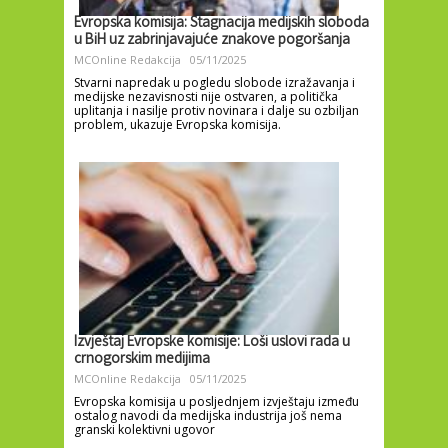
Evropska komisija: Stagnacija medijskih sloboda
u BiH uz zabrinjavajuće znakove pogoršanja
MCOnline Redakcija
05/11/2025
Stvarni napredak u pogledu slobode izražavanja i
medijske nezavisnosti nije ostvaren, a politička
uplitanja i nasilje protiv novinara i dalje su ozbiljan
problem, ukazuje Evropska komisija.
Izvještaj Evropske komisije: Loši uslovi rada u
crnogorskim medijima
MCOnline Redakcija
05/11/2025
Evropska komisija u posljednjem izvještaju između
ostalog navodi da medijska industrija još nema
granski kolektivni ugovor