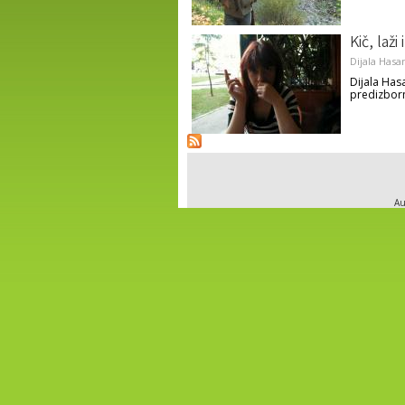
Kič, laži
Dijala Hasa
Dijala Has
predizbor
Au