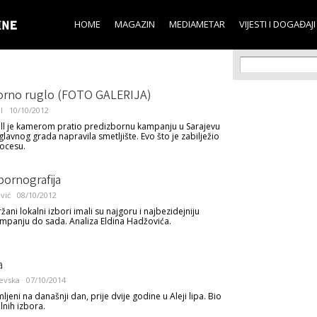
Skip to
main
HOME
MAGAZIN
MEDIAMETAR
VIJESTI I DOGAĐAJI
content
Search f
Search
orno ruglo (FOTO GALERIJA)
l
10/10/2012
ll je kamerom pratio predizbornu kampanju u Sarajevu
glavnog grada napravila smetljište. Evo što je zabilježio
ocesu.
 pornografija
vić
08/10/2012
ni lokalni izbori imali su najgoru i najbezidejniju
mpanju do sada. Analiza Eldina Hadžovića.
a
evska
07/10/2014
mljeni na današnji dan, prije dvije godine u Aleji lipa. Bio
lnih izbora.