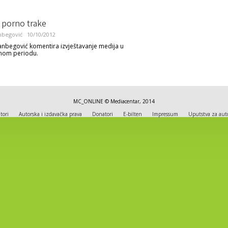
 i porno trake
nbegović
10/10/2012
anbegović komentira izvještavanje medija u
nom periodu.
MC_ONLINE © Mediacentar, 2014
tori
Autorska i izdavačka prava
Donatori
E-bilten
Impressum
Uputstva za aut