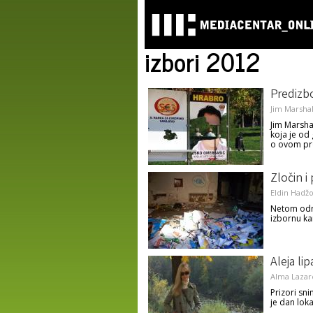
izbori 2012
Predizb
Jim Marshal
Jim Marsha
koja je od 
o ovom pr
Zločin i
Eldin Hadžo
Netom održa
izbornu ka
Aleja lip
Alma Lazar
Prizori sni
je dan loka