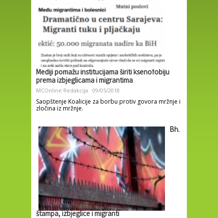
Mediji pomažu institucijama širiti ksenofobiju
prema izbjeglicama i migrantima
MCOnline Redakcija
09/05/2018
Saopštenje Koalicije za borbu protiv govora mržnje i
zločina iz mržnje.
Bh.
štampa, izbjeglice i migranti