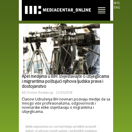
Skip to
BHS
main
ENG
content
Apel medijima u BIH: Izvještavajte o izbjeglicama
i migrantima poštujući njihova ljudska prava i
dostojanstvo
MCOnline Redakcija
21/05/2018
Članovi Udruženja BH novinari pozivaju medije da sa
mnogo više profesionalizma, odgovornosti i
novinarske etike izvještavaju o migrantima i
izbjeglicama.