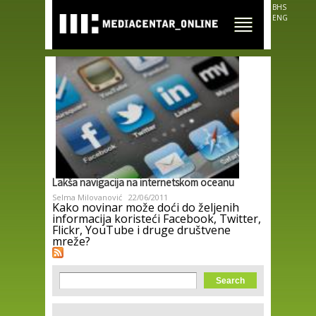
Skip to
BHS
main
ENG
content
Lakša navigacija na internetskom oceanu
Selma Milovanović
22/06/2011
Kako novinar može doći do željenih
informacija koristeći Facebook, Twitter,
Flickr, YouTube i druge društvene
mreže?
Search form
Search