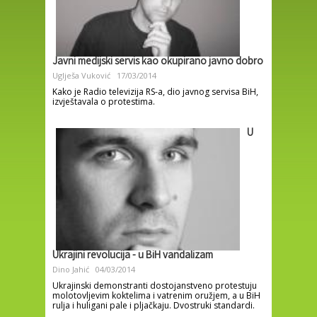
Javni medijski servis kao okupirano javno dobro
Uglješa Vuković
17/03/2014
Kako je Radio televizija RS-a, dio javnog servisa BiH,
izvještavala o protestima.
U
Ukrajini revolucija - u BiH vandalizam
Dino Jahić
04/03/2014
Ukrajinski demonstranti dostojanstveno protestuju
molotovljevim koktelima i vatrenim oružjem, a u BiH
rulja i huligani pale i pljačkaju. Dvostruki standardi.