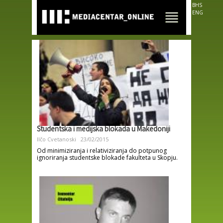
Skip to
BHS
main
ENG
content
Studentska i medijska blokada u Makedoniji
Ilčo Cvetanoski
23/02/2015
Od minimiziranja i relativiziranja do potpunog
ignoriranja studentske blokade fakulteta u Skopju.