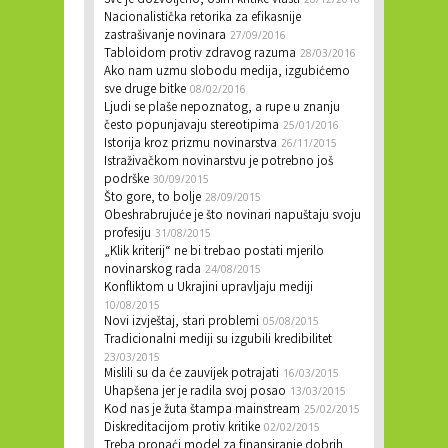
Sve je dozvoljeno, osim kritike vlasti
Nacionalistička retorika za efikasnije
zastrašivanje novinara
27/09/2016
Tabloidom protiv zdravog razuma
28/03/2016
Ako nam uzmu slobodu medija, izgubićemo
sve druge bitke
08/02/2016
Ljudi se plaše nepoznatog, a rupe u znanju
često popunjavaju stereotipima
25/01/2016
Istorija kroz prizmu novinarstva
26/11/2015
Istraživačkom novinarstvu je potrebno još
podrške
30/09/2015
Što gore, to bolje
28/09/2015
Obeshrabrujuće je što novinari napuštaju svoju
profesiju
31/08/2015
„Klik kriterij“ ne bi trebao postati mjerilo
novinarskog rada
24/08/2015
Konfliktom u Ukrajini upravljaju mediji
10/08/2015
Novi izvještaj, stari problemi
05/08/2015
Tradicionalni mediji su izgubili kredibilitet
23/03/2015
Mislili su da će zauvijek potrajati
16/03/2015
Uhapšena jer je radila svoj posao
13/03/2015
Kod nas je žuta štampa mainstream
25/02/2015
Diskreditacijom protiv kritike
02/02/2015
Treba pronaći model za finansiranje dobrih