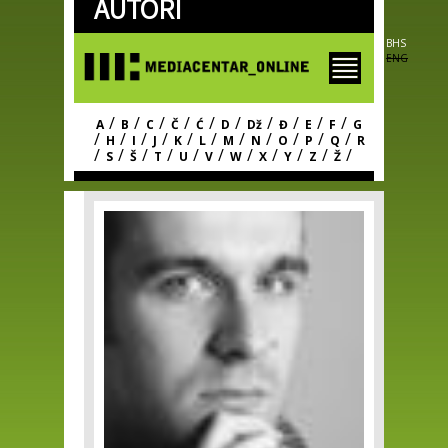
AUTORI
Skip to
main
content
BHS
ENG
/
/
/
/
/
/
/
/
/
/
A
B
C
Č
Ć
D
Dž
Đ
E
F
G
/
/
/
/
/
/
/
/
/
/
/
H
I
J
K
L
M
N
O
P
Q
R
/
/
/
/
/
/
/
/
/
/
/
S
Š
T
U
V
W
X
Y
Z
Ž