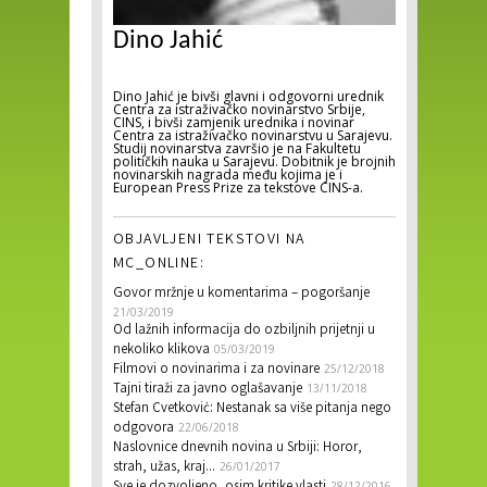
Dino Jahić
Dino Jahić je bivši glavni i odgovorni urednik
Centra za istraživačko novinarstvo Srbije,
CINS, i bivši zamjenik urednika i novinar
Centra za istraživačko novinarstvu u Sarajevu.
Studij novinarstva završio je na Fakultetu
političkih nauka u Sarajevu. Dobitnik je brojnih
novinarskih nagrada među kojima je i
European Press Prize za tekstove CINS-a.
OBJAVLJENI TEKSTOVI NA
MC_ONLINE:
Govor mržnje u komentarima – pogoršanje
21/03/2019
Od lažnih informacija do ozbiljnih prijetnji u
nekoliko klikova
05/03/2019
Filmovi o novinarima i za novinare
25/12/2018
Tajni tiraži za javno oglašavanje
13/11/2018
Stefan Cvetković: Nestanak sa više pitanja nego
odgovora
22/06/2018
Naslovnice dnevnih novina u Srbiji: Horor,
strah, užas, kraj...
26/01/2017
28/12/2016