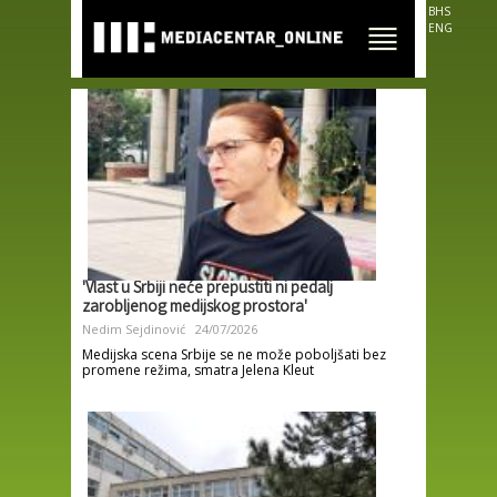
Skip to
BHS
main
ENG
content
'Vlast u Srbiji neće prepustiti ni pedalj
zarobljenog medijskog prostora'
Nedim Sejdinović
24/07/2026
Medijska scena Srbije se ne može poboljšati bez
promene režima, smatra Jelena Kleut