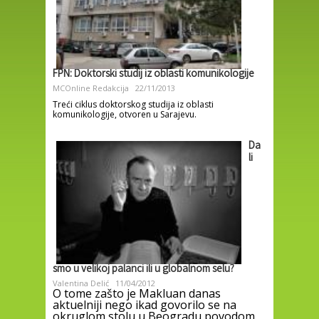
FPN: Doktorski studij iz oblasti komunikologije
MCOnline Redakcija
22/11/2013
Treći ciklus doktorskog studija iz oblasti
komunikologije, otvoren u Sarajevu.
Da
li
smo u velikoj palanci ili u globalnom selu?
Valentina Delić
11/04/2012
O tome zašto je Makluan danas
aktuelniji nego ikad govorilo se na
okruglom stolu u Beogradu povodom