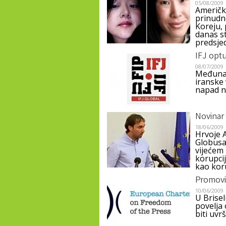
05/08/2009
Američk
prinudn
Koreju,
danas s
predsjed
IFJ optu
08/07/2009
Međunaro
iranske 
napad n
Novinar 
18/06/2009
Hrvoje A
Globusa
vijećem 
korupcij
kao kor
Promovi
10/06/2009
U Brise
povelja 
biti uvr