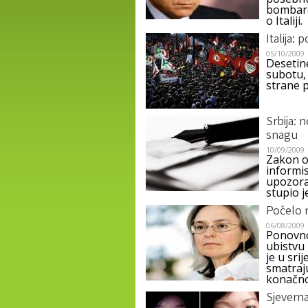
bombard
o Italiji.
Italija:
05/10/2009
Desetine
subotu, 
strane p
Srbija: 
snagu
10/09/2009
Zakon o
informis
upozorav
stupio j
Počelo 
06/08/2009
Ponovno
ubistvu
je u sri
smatraj
konačno 
Sjevern