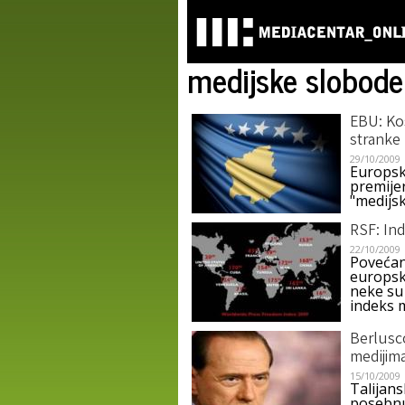
medijske slobode
EBU: Kos
stranke
29/10/2009
Europska
premijer
"medijs
RSF: In
22/10/2009
Povećan
europsk
neke su 
indeks 
Berlusc
medijim
15/10/2009
Talijans
posebnu