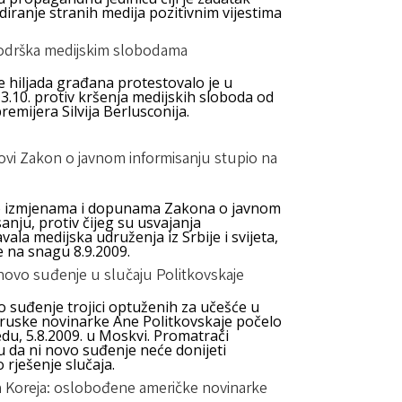
iranje stranih medija pozitivnim vijestima
 podrška medijskim slobodama
 hiljada građana protestovalo je u
3.10. protiv kršenja medijskih sloboda od
remijera Silvija Berlusconija.
novi Zakon o javnom informisanju stupio na
 izmjenama i dopunama Zakona o javnom
anju, protiv čijeg su usvajanja
ala medijska udruženja iz Srbije i svijeta,
e na snagu 8.9.2009.
novo suđenje u slučaju Politkovskaje
 suđenje trojici optuženih za učešće u
 ruske novinarke Ane Politkovskaje počelo
jedu, 5.8.2009. u Moskvi. Promatrači
u da ni novo suđenje neće donijeti
rješenje slučaja.
a Koreja: oslobođene američke novinarke