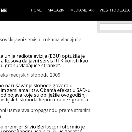
Skip to
main
HOME
MAGAZIN
MEDIAMETAR
VIJESTI I DOGAĐAJI
content
Search f
Search
ovski javni servis u rukama vladajuće
 unija radiotelevizija (EBU) optužila je
a Kosova da javni servis RTK koristi kao
ku granu vladajuće stranke".
deks medijskih sloboda 2009
o narušavanje slobode govora u
im zemljama i tzv. Obama efekat u SAD-u
od pojava koje su obilježile ovogodišnji
medijskih sloboda Reportera bez granica.
oni usmjerava propagandu prema stranim
a
ki premijer Silvio Berlusconi oformio je
 propagandnu jedinicu čiji je zadatak