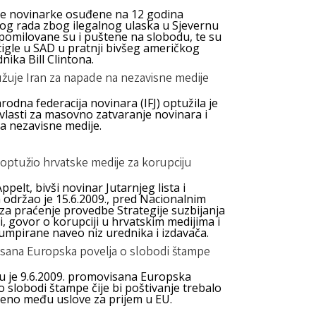
e novinarke osuđene na 12 godina
og rada zbog ilegalnog ulaska u Sjevernu
 pomilovane su i puštene na slobodu, te su
tigle u SAD u pratnji bivšeg američkog
nika Bill Clintona.
žuje Iran za napade na nezavisne medije
dna federacija novinara (IFJ) optužila je
vlasti za masovno zatvaranje novinara i
a nezavisne medije.
optužio hrvatske medije za korupciju
ppelt, bivši novinar Jutarnjeg lista i
 održao je 15.6.2009., pred Nacionalnim
za praćenje provedbe Strategije suzbijanja
i, govor o korupciji u hrvatskim medijima i
umpirane naveo niz urednika i izdavača.
sana Europska povelja o slobodi štampe
lu je 9.6.2009. promovisana Europska
o slobodi štampe čije bi poštivanje trebalo
šeno među uslove za prijem u EU.