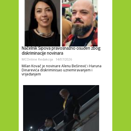
Načelnik Šipova pravosnažno osuđen zbog
diskriminacije novinara
MCOnline Redakcija
14/07/2026
Milan Kovač je novinare Alenu Beširević i Haruna
Dinarevića diskriminisao uznemiravanjem i
vrijeđanjem