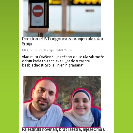
Direktoru RTV Podgorica zabranjen ulazak u
Srbiju
MCOnline Redakcija
24/07/2026
Vladimiru Otaševiću je rečeno da se ulazak može
odbiti kada to zahtijevaju „razlozi zaštite
bezbjednosti Srbije i njenih građana“
Palestinski novinari, brat i sestra, mjesecima u