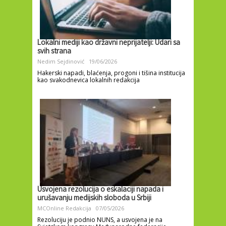
Lokalni mediji kao državni neprijatelji: Udari sa
svih strana
Nedim Sejdinović
19/06/2026
Hakerski napadi, blaćenja, progoni i tišina institucija
kao svakodnevica lokalnih redakcija
Usvojena rezolucija o eskalaciji napada i
urušavanju medijskih sloboda u Srbiji
MCOnline Redakcija
07/05/2026
Rezoluciju je podnio NUNS, a usvojena je na