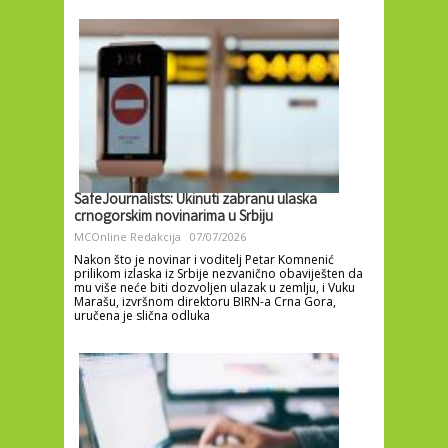
SafeJournalists: Ukinuti zabranu ulaska
crnogorskim novinarima u Srbiju
MCOnline Redakcija
07/07/2026
Nakon što je novinar i voditelj Petar Komnenić
prilikom izlaska iz Srbije nezvanično obaviješten da
mu više neće biti dozvoljen ulazak u zemlju, i Vuku
Marašu, izvršnom direktoru BIRN-a Crna Gora,
uručena je slična odluka