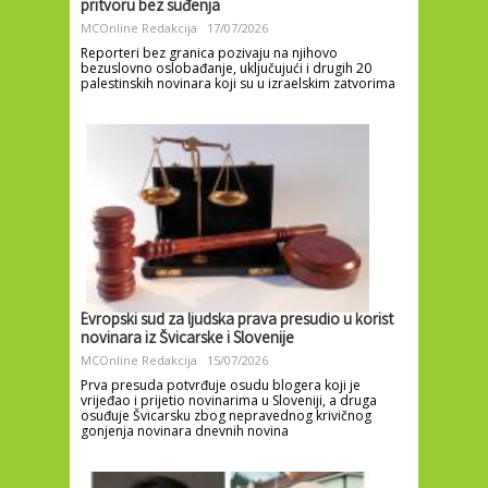
pritvoru bez suđenja
MCOnline Redakcija
17/07/2026
Reporteri bez granica pozivaju na njihovo
bezuslovno oslobađanje, uključujući i drugih 20
palestinskih novinara koji su u izraelskim zatvorima
Evropski sud za ljudska prava presudio u korist
novinara iz Švicarske i Slovenije
MCOnline Redakcija
15/07/2026
Prva presuda potvrđuje osudu blogera koji je
vrijeđao i prijetio novinarima u Sloveniji, a druga
osuđuje Švicarsku zbog nepravednog krivičnog
gonjenja novinara dnevnih novina