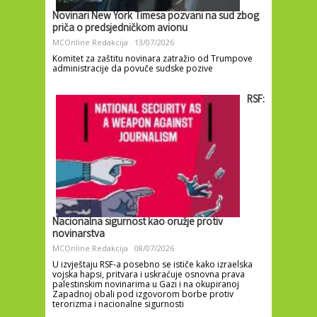
Novinari New York Timesa pozvani na sud zbog
priča o predsjedničkom avionu
MCOnline Redakcija
13/07/2026
Komitet za zaštitu novinara zatražio od Trumpove
administracije da povuče sudske pozive
RSF:
Nacionalna sigurnost kao oružje protiv
novinarstva
MCOnline Redakcija
08/07/2026
U izvještaju RSF-a posebno se ističe kako izraelska
vojska hapsi, pritvara i uskraćuje osnovna prava
palestinskim novinarima u Gazi i na okupiranoj
Zapadnoj obali pod izgovorom borbe protiv
terorizma i nacionalne sigurnosti