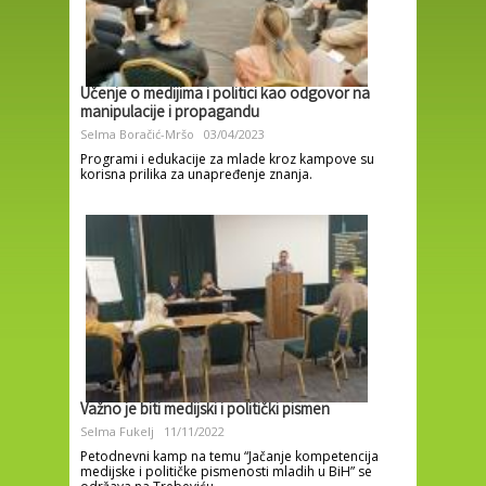
Učenje o medijima i politici kao odgovor na
manipulacije i propagandu
Selma Boračić-Mršo
03/04/2023
Programi i edukacije za mlade kroz kampove su
korisna prilika za unapređenje znanja.
Važno je biti medijski i politički pismen
Selma Fukelj
11/11/2022
Petodnevni kamp na temu “Jačanje kompetencija
medijske i političke pismenosti mladih u BiH” se