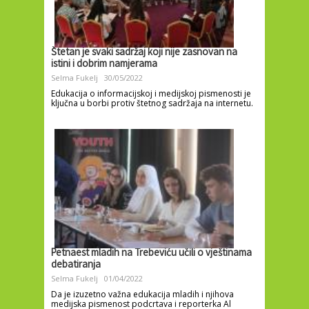
Štetan je svaki sadržaj koji nije zasnovan na
istini i dobrim namjerama
Selma Fukelj
30/05/2022
Edukacija o informacijskoj i medijskoj pismenosti je
ključna u borbi protiv štetnog sadržaja na internetu.
Petnaest mladih na Trebeviću učili o vještinama
debatiranja
Selma Fukelj
01/04/2022
Da je izuzetno važna edukacija mladih i njihova
medijska pismenost podcrtava i reporterka Al