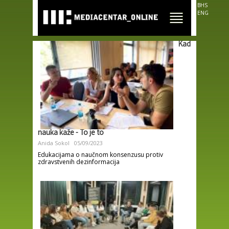
Skip to
BHS
main
ENG
content
Kad
nauka kaže - To je to
Anida Sokol
05/09/2023
Edukacijama o naučnom konsenzusu protiv
zdravstvenih dezinformacija