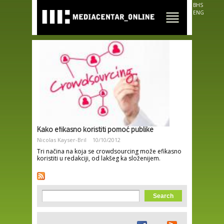
Skip to
BHS
main
ENG
content
Kako efikasno koristiti pomoć publike
Nicolas Kayser-Bril
10/10/2012
Tri načina na koja se crowdsourcing može efikasno
koristiti u redakciji, od lakšeg ka složenijem.
Search form
Search