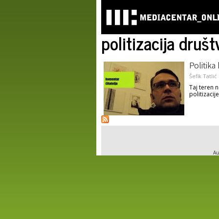
politizacija društ
Politika
Šefik Tatlić
Taj teren 
politizacij
Au