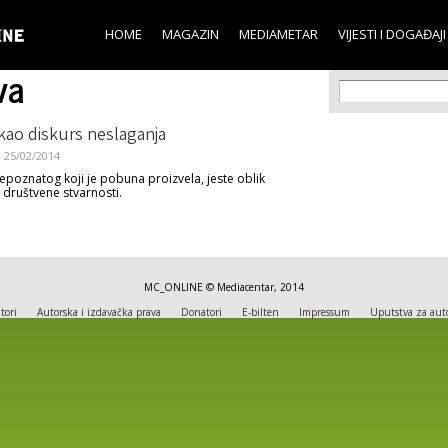
Skip to
main
HOME
MAGAZIN
MEDIAMETAR
VIJESTI I DOGAĐAJI
content
va
Search f
Search
 kao diskurs neslaganja
25/02/2014
nepoznatog koji je pobuna proizvela, jeste oblik
e društvene stvarnosti.
MC_ONLINE © Mediacentar, 2014
tori
Autorska i izdavačka prava
Donatori
E-bilten
Impressum
Uputstva za aut