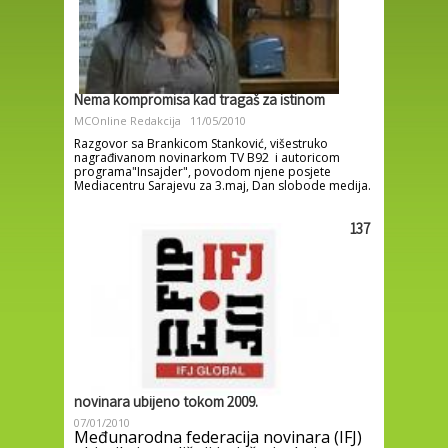
Nema kompromisa kad tragaš za istinom
MCOnline Redakcija
11/05/2010
Razgovor sa Brankicom Stanković, višestruko
nagrađivanom novinarkom TV B92 i autoricom
programa"Insajder", povodom njene posjete
Mediacentru Sarajevu za 3.maj, Dan slobode medija.
137
novinara ubijeno tokom 2009.
07/01/2010
Međunarodna federacija novinara (IFJ)