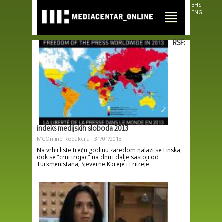
Skip to
BHS
main
ENG
content
RSF:
indeks medijskih sloboda 2013
MCOnline Redakcija
31/01/2013
Na vrhu liste treću godinu zaredom nalazi se Finska,
dok se "crni trojac" na dnu i dalje sastoji od
Turkmenistana, Sjeverne Koreje i Eritreje.