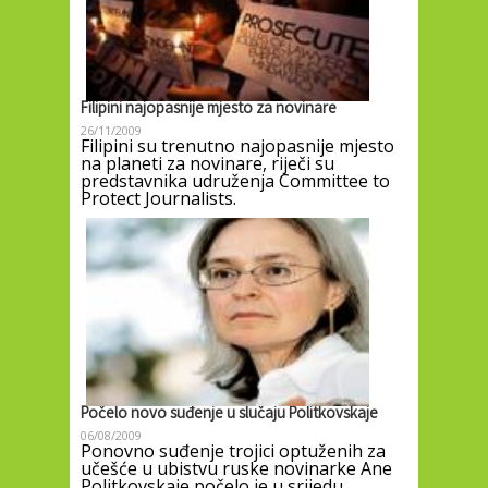
Filipini najopasnije mjesto za novinare
26/11/2009
Filipini su trenutno najopasnije mjesto
na planeti za novinare, riječi su
predstavnika udruženja Committee to
Protect Journalists.
Počelo novo suđenje u slučaju Politkovskaje
06/08/2009
Ponovno suđenje trojici optuženih za
učešće u ubistvu ruske novinarke Ane
Politkovskaje počelo je u srijedu,