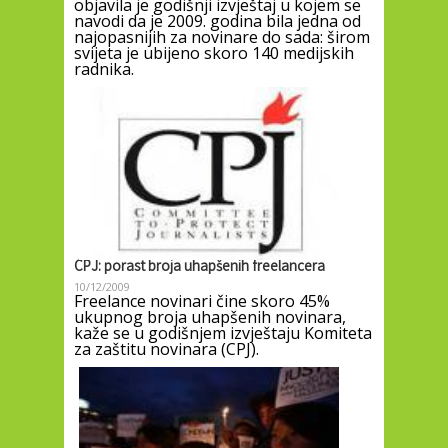
objavila je godišnji izvještaj u kojem se
navodi da je 2009. godina bila jedna od
najopasnijih za novinare do sada: širom
svijeta je ubijeno skoro 140 medijskih
radnika.
CPJ: porast broja uhapšenih freelancera
10/12/2009
Freelance novinari čine skoro 45%
ukupnog broja uhapšenih novinara,
kaže se u godišnjem izvještaju Komiteta
za zaštitu novinara (CPJ).