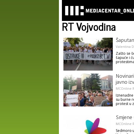
RT Vojvodina
Šaputanj
Valentina D
Zašto se š
šapuće i ću
protestim
Novinari
javno iz
MCOnline R
Iznenadne 
su burne re
protest u 
Smjene u
MCOnline R
Sedmoro ur