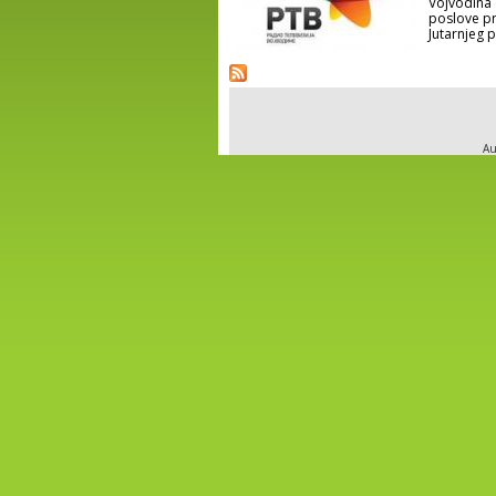
Vojvodina 
poslove pre
Jutarnjeg 
Au