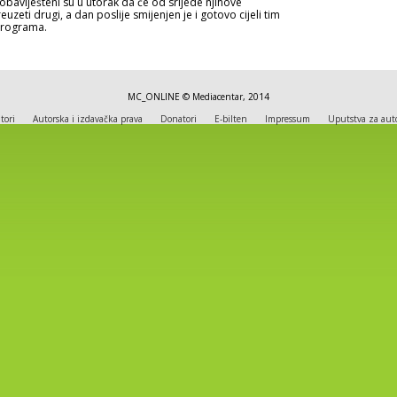
obaviješteni su u utorak da će od srijede njihove
uzeti drugi, a dan poslije smijenjen je i gotovo cijeli tim
programa.
MC_ONLINE © Mediacentar, 2014
tori
Autorska i izdavačka prava
Donatori
E-bilten
Impressum
Uputstva za aut