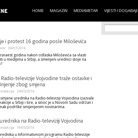
Skip to
main
HOME
MAGAZIN
MEDIAMETAR
VIJESTI I DOGAĐAJI
content
Search f
Search
e i protest 16 godina posle Miloševića
elić
06/07/2016
esnaest godina nakon odlaska Miloševića sa vlasti
ti u medijima u Srbiji, a smenjeni urednici stoje na
a?
 Radio-televizije Vojvodine traže ostavke i
vinjenje zbog smjena
edakcija
24/05/2016
smjene urednika na Radio-televiziji Vojvodina izazvale
akcije u Srbiji i šire, a sinoć je u Novom Sadu održan i
znak podrške smijenjenim novinarima.
rednika na Radio-televiziji Vojvodina
edakcija
19/05/2016
ednika u Informativnom programu Radio-televizije