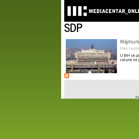
SDP
Majmuni
Eldin Hadžo
U BiH se ja
račune ne 
Au