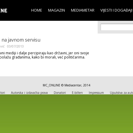
Skip to
main
HOME
MAGAZIN
MEDIAMETAR
VIJESTI I DOGAĐAJI
content
Search f
Search
 na javnom servisu
vić
03/07/2013
vni mediji i dalje percipiraju kao državni, jer oni svoje
polažu građanima, kako bi morali, već političarima.
MC_ONLINE © Mediacentar, 2014
tori
Autorska i izdavačka prava
Donatori
E-bilten
Impressum
Uputstva za aut