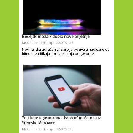
Bečejski mozaik dobio nove prijetnje
MCOnline Redakcija
22/07/2026
Novinarska udruženja iz Srbije pozivaju nadležne da
hitno identifikuju i procesuiraju odgovorne
YouTube ugasio kanal 'Faraon' muškarca iz
Sremske Mitrovice
MCOnline Redakcija
22/07/2026