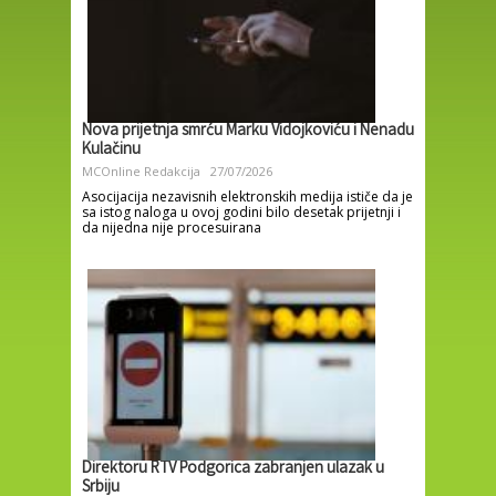
Nova prijetnja smrću Marku Vidojkoviću i Nenadu
Kulačinu
MCOnline Redakcija
27/07/2026
Asocijacija nezavisnih elektronskih medija ističe da je
sa istog naloga u ovoj godini bilo desetak prijetnji i
da nijedna nije procesuirana
Direktoru RTV Podgorica zabranjen ulazak u
Srbiju