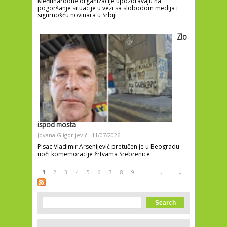
Međunarodne organizacije upozoravaju na
pogoršanje situacije u vezi sa slobodom medija i
sigurnošću novinara u Srbiji
Zlo
ispod mosta
Jovana Gligorijević
11/07/2026
Pisac Vladimir Arsenijević pretučen je u Beogradu
uoči komemoracije žrtvama Srebrenice
Pages
1
2
3
4
5
6
7
8
9
…
›
»
Search form
Search