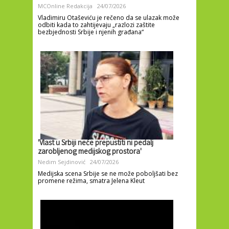
MCOnline Redakcija
24/07/2026
Vladimiru Otaševiću je rečeno da se ulazak može
odbiti kada to zahtijevaju „razlozi zaštite
bezbjednosti Srbije i njenih građana“
'Vlast u Srbiji neće prepustiti ni pedalj
zarobljenog medijskog prostora'
Nedim Sejdinović
24/07/2026
Medijska scena Srbije se ne može poboljšati bez
promene režima, smatra Jelena Kleut