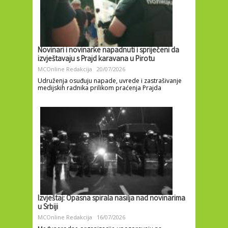
Novinari i novinarke napadnuti i spriječeni da
izvještavaju s Prajd karavana u Pirotu
MCOnline Redakcija
20/07/2026
Udruženja osuđuju napade, uvrede i zastrašivanje
medijskih radnika prilikom praćenja Prajda
Izvještaj: Opasna spirala nasilja nad novinarima
u Srbiji
MCOnline Redakcija
16/07/2026