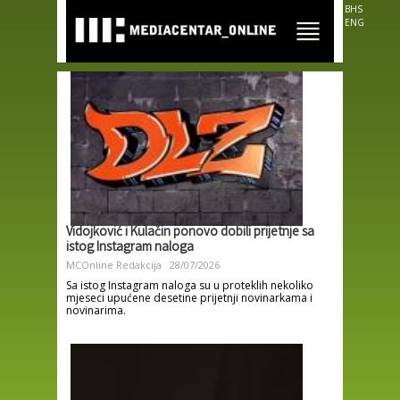
Skip to
BHS
main
ENG
content
Vidojković i Kulačin ponovo dobili prijetnje sa
istog Instagram naloga
MCOnline Redakcija
28/07/2026
Sa istog Instagram naloga su u proteklih nekoliko
mjeseci upućene desetine prijetnji novinarkama i
novinarima.