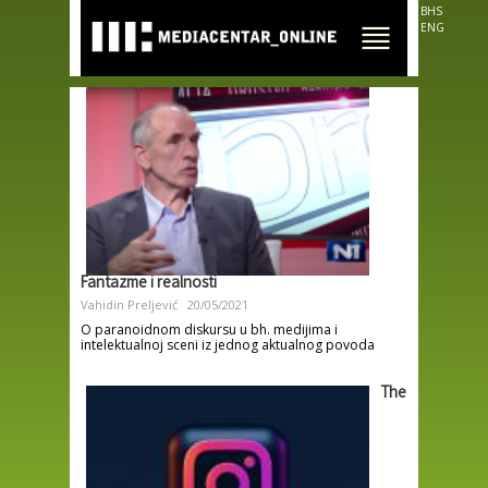
Skip to
BHS
main
ENG
content
Fantazme i realnosti
Vahidin Preljević
20/05/2021
O paranoidnom diskursu u bh. medijima i
intelektualnoj sceni iz jednog aktualnog povoda
The