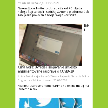
MCOnline Redakcija
14/01/2021
Nakon što je Twitter blokirao više od 70 hiljada
naloga koji su dijelili sadržaj QAnona platforma Gab
zabilježila povećanje broja svojih korisnika.
BiH
i
Crna Gora: Uvrede i ismijavanje umjesto
argumentovane rasprave o COVID-19
Anida Sokol
Nejra Hasečić
Vesna Rajković Nenadić
Milica
Bogdanović
Milica Lipovac
20/08/2020
Kvalitet rasprave u komentarima na online medijima
izuzetno nizak.