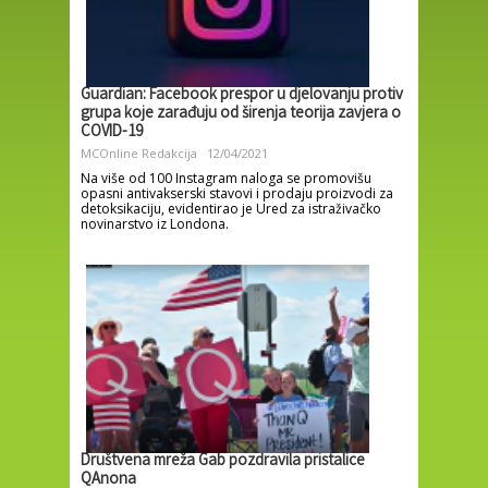
Guardian: Facebook prespor u djelovanju protiv
grupa koje zarađuju od širenja teorija zavjera o
COVID-19
MCOnline Redakcija
12/04/2021
Na više od 100 Instagram naloga se promovišu
opasni antivakserski stavovi i prodaju proizvodi za
detoksikaciju, evidentirao je Ured za istraživačko
novinarstvo iz Londona.
Društvena mreža Gab pozdravila pristalice
QAnona