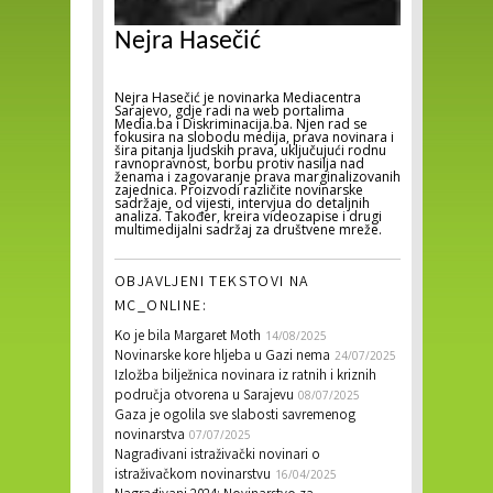
Nejra Hasečić
Nejra Hasečić je novinarka Mediacentra
Sarajevo, gdje radi na web portalima
Media.ba i Diskriminacija.ba. Njen rad se
fokusira na slobodu medija, prava novinara i
šira pitanja ljudskih prava, uključujući rodnu
ravnopravnost, borbu protiv nasilja nad
ženama i zagovaranje prava marginalizovanih
zajednica. Proizvodi različite novinarske
sadržaje, od vijesti, intervjua do detaljnih
analiza. Također, kreira videozapise i drugi
multimedijalni sadržaj za društvene mreže.
OBJAVLJENI TEKSTOVI NA
MC_ONLINE:
Ko je bila Margaret Moth
14/08/2025
Novinarske kore hljeba u Gazi nema
24/07/2025
Izložba bilježnica novinara iz ratnih i kriznih
područja otvorena u Sarajevu
08/07/2025
Gaza je ogolila sve slabosti savremenog
novinarstva
07/07/2025
Nagrađivani istraživački novinari o
istraživačkom novinarstvu
16/04/2025