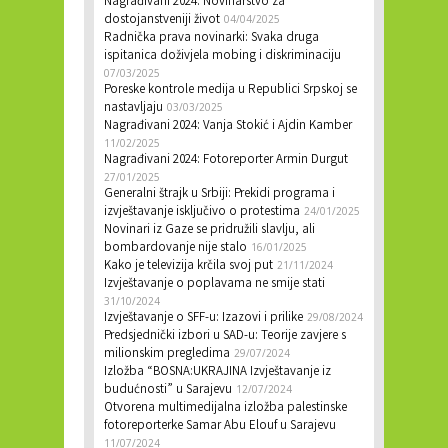
Nagrađivani 2024: Novinarstvo za
dostojanstveniji život
04/04/2025
Radnička prava novinarki: Svaka druga
ispitanica doživjela mobing i diskriminaciju
07/03/2025
Poreske kontrole medija u Republici Srpskoj se
nastavljaju
03/03/2025
Nagrađivani 2024: Vanja Stokić i Ajdin Kamber
11/02/2025
Nagrađivani 2024: Fotoreporter Armin Durgut
27/01/2025
Generalni štrajk u Srbiji: Prekidi programa i
izvještavanje isključivo o protestima
24/01/2025
Novinari iz Gaze se pridružili slavlju, ali
bombardovanje nije stalo
16/01/2025
Kako je televizija krčila svoj put
21/11/2024
Izvještavanje o poplavama ne smije stati
31/10/2024
Izvještavanje o SFF-u: Izazovi i prilike
29/08/2024
Predsjednički izbori u SAD-u: Teorije zavjere s
milionskim pregledima
29/07/2024
Izložba “BOSNA:UKRAJINA Izvještavanje iz
budućnosti” u Sarajevu
12/07/2024
Otvorena multimedijalna izložba palestinske
fotoreporterke Samar Abu Elouf u Sarajevu
11/07/2024