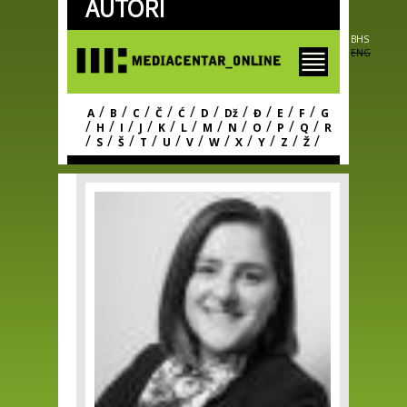
AUTORI
Skip to
main
content
BHS
ENG
/
/
/
/
/
/
/
/
/
/
A
B
C
Č
Ć
D
Dž
Đ
E
F
G
/
/
/
/
/
/
/
/
/
/
/
H
I
J
K
L
M
N
O
P
Q
R
/
/
/
/
/
/
/
/
/
/
/
S
Š
T
U
V
W
X
Y
Z
Ž