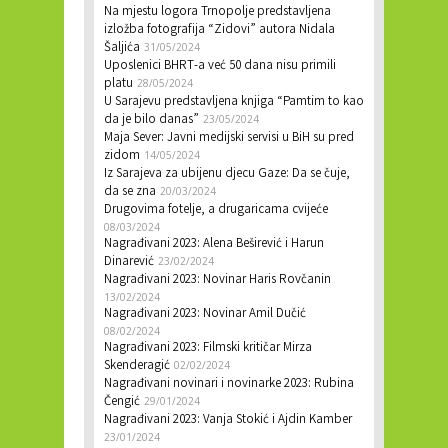
Na mjestu logora Trnopolje predstavljena
izložba fotografija “Zidovi” autora Nidala
Šaljića
31/05/2024
Uposlenici BHRT-a već 50 dana nisu primili
platu
28/05/2024
U Sarajevu predstavljena knjiga “Pamtim to kao
da je bilo danas”
23/05/2024
Maja Sever: Javni medijski servisi u BiH su pred
zidom
14/05/2024
Iz Sarajeva za ubijenu djecu Gaze: Da se čuje,
da se zna
20/03/2024
Drugovima fotelje, a drugaricama cvijeće
08/03/2024
Nagrađivani 2023: Alena Beširević i Harun
Dinarević
23/02/2024
Nagrađivani 2023: Novinar Haris Rovčanin
13/02/2024
Nagrađivani 2023: Novinar Amil Dučić
08/02/2024
Nagrađivani 2023: Filmski kritičar Mirza
Skenderagić
02/02/2024
Nagrađivani novinari i novinarke 2023: Rubina
Čengić
29/01/2024
Nagrađivani 2023: Vanja Stokić i Ajdin Kamber
23/01/2024