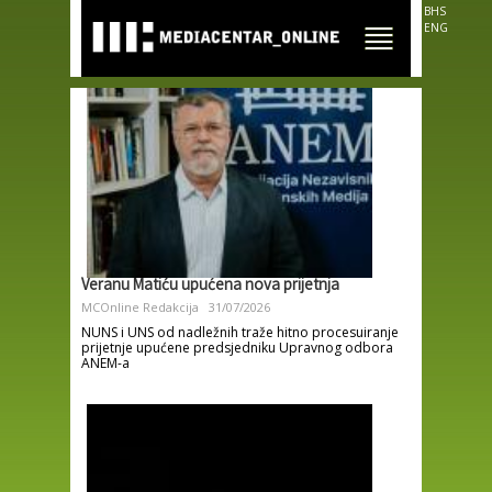
Skip to
BHS
main
ENG
content
Veranu Matiću upućena nova prijetnja
MCOnline Redakcija
31/07/2026
NUNS i UNS od nadležnih traže hitno procesuiranje
prijetnje upućene predsjedniku Upravnog odbora
ANEM-a