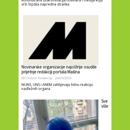
kontinuirana diskriminacija novinara i medija koju
vrši Srpska napredna stranka
Novinarske organizacije najoštrije osudile
prijetnje redakciji portala Mašina
MCOnline Redakcija
26/05/2026
NUNS, UNS i ANEM zahtijevaju hitnu reakciju
nadležnih organa
Sve
više