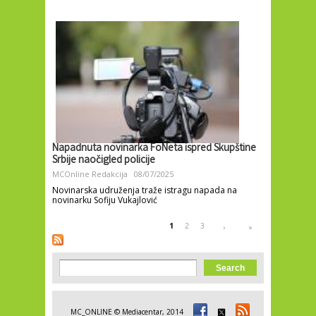
Napadnuta novinarka FoNeta ispred Skupštine
Srbije naočigled policije
MCOnline Redakcija
08/07/2025
Novinarska udruženja traže istragu napada na
novinarku Sofiju Vukajlović
Pages
1
2
3
›
»
Search form
Search
MC_ONLINE © Mediacentar, 2014