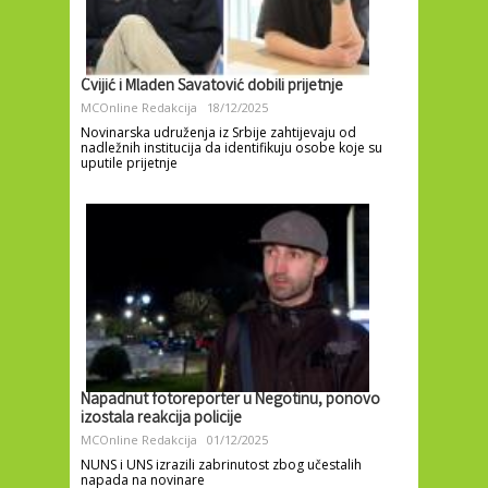
Cvijić i Mladen Savatović dobili prijetnje
MCOnline Redakcija
18/12/2025
Novinarska udruženja iz Srbije zahtijevaju od
nadležnih institucija da identifikuju osobe koje su
uputile prijetnje
Napadnut fotoreporter u Negotinu, ponovo
izostala reakcija policije
MCOnline Redakcija
01/12/2025
NUNS i UNS izrazili zabrinutost zbog učestalih
napada na novinare