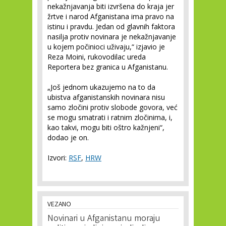
nekažnjavanja biti izvršena do kraja jer
žrtve i narod Afganistana ima pravo na
istinu i pravdu. Jedan od glavnih faktora
nasilja protiv novinara je nekažnjavanje
u kojem počinioci uživaju,“ izjavio je
Reza Moini, rukovodilac ureda
Reportera bez granica u Afganistanu.
„Još jednom ukazujemo na to da
ubistva afganistanskih novinara nisu
samo zločini protiv slobode govora, već
se mogu smatrati i ratnim zločinima, i,
kao takvi, mogu biti oštro kažnjeni“,
dodao je on.
Izvori:
RSF
,
HRW
VEZANO
Novinari u Afganistanu moraju