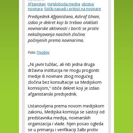
Afganistan
(ne)sloboda medija
ubistva
novinara
fizički napadi i pritisci na novinare
Predsjednik Afganistana, Ashraf Ghani,
izdao je dekret koji bi trebao olakšati
novinarske aktivnosti i boriti se protiv
nekažnjavanja nasilnih zločina
počinjenih prema novinarima.
Foto:
Pixabay
„Ni javni tužilac, ali niti jedna druga
državna institucija ne mogu progoniti
medije ili novinare zbog mogućeg
zločina bez konsultacije sa Medijskom
komisijom,“ ističe dekret koji je izdao
afganistanski predsjednik.
Ustanovljena prema novom medijskom
zakonu, Medijska komisija se sastoji od
predstavnika medija, novinarskih
organizacija i vlade. Njen posao ogleda
se u primanju i verifikaciji žalbi protiv