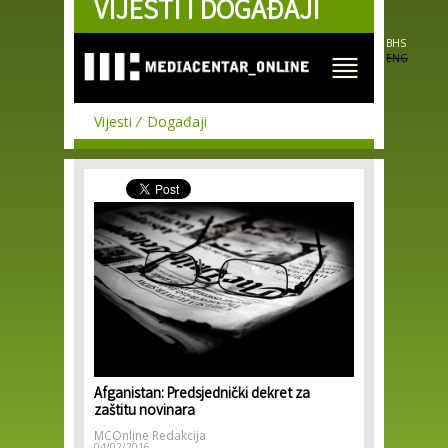
VIJESTI I DOGAĐAJI
Skip to
main
content
BHS
ENG
Vijesti
Događaji
Afganistan: Predsjednički dekret za
zaštitu novinara
MCOnline Redakcija
04/02/2016