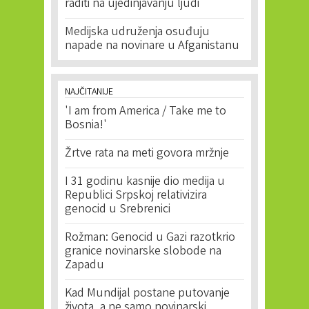
raditi na ujedinjavanju ljudi
Medijska udruženja osuđuju
napade na novinare u Afganistanu
NAJČITANIJE
'I am from America / Take me to
Bosnia!'
Žrtve rata na meti govora mržnje
I 31 godinu kasnije dio medija u
Republici Srpskoj relativizira
genocid u Srebrenici
Rožman: Genocid u Gazi razotkrio
granice novinarske slobode na
Zapadu
Kad Mundijal postane putovanje
života, a ne samo novinarski