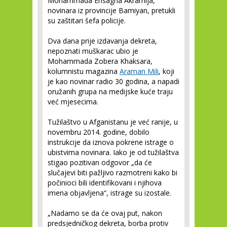
Mohammada Ehsagha Akramija,
novinara iz provincije Bamiyan, pretukli
su zaštitari šefa policije.
Dva dana prije izdavanja dekreta,
nepoznati muškarac ubio je
Mohammada Zobera Khaksara,
kolumnistu magazina
Araman Mili
, koji
je kao novinar radio 30 godina, a napadi
oružanih grupa na medijske kuće traju
već mjesecima.
Tužilaštvo u Afganistanu je već ranije, u
novembru 2014. godine, dobilo
instrukcije da iznova pokrene istrage o
ubistvima novinara. Iako je od tužilaštva
stigao pozitivan odgovor „da će
slučajevi biti pažljivo razmotreni kako bi
počinioci bili identifikovani i njihova
imena objavljena“, istrage su izostale.
„Nadamo se da će ovaj put, nakon
predsjedničkog dekreta, borba protiv