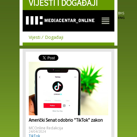
VIJESTI I DOGAĐAJI
Skip to
main
content
BHS
ENG
Vijesti
Događaji
Američki Senat odobrio ''TikTok'' zakon
MCOnline Redakcija
24/04/2024
TikTok