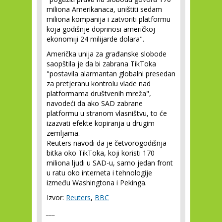
miliona Amerikanaca, uništiti sedam
miliona kompanija i zatvoriti platformu
koja godišnje doprinosi američkoj
ekonomiji 24 milijarde dolara".
Američka unija za građanske slobode
saopštila je da bi zabrana TikToka
"postavila alarmantan globalni presedan
za pretjeranu kontrolu vlade nad
platformama društvenih mreža",
navodeći da ako SAD zabrane
platformu u stranom vlasništvu, to će
izazvati efekte kopiranja u drugim
zemljama.
Reuters navodi da je četvorogodišnja
bitka oko TikToka, koji koristi 170
miliona ljudi u SAD-u, samo jedan front
u ratu oko interneta i tehnologije
između Washingtona i Pekinga.
Izvor:
Reuters
,
BBC
___