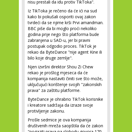
nisu prestali da idu protiv TikToka".
Iz TikToka je rečeno da će ići na sud
kako bi pokušali osporiti ovaj zakon
tvrdeći da se njime krši Prvi amandman.
BBC piše da bi moglo proći nekoliko
godina prije nego što platforma bude
zabranjena u SAD-u, jer bi pravni
postupak odgodio proces. TikTok je
rekao da ByteDance "nije agent Kine ili
bilo koje druge zemlje".
Njen izvršni direktor Shou Zi Chew
rekao je prošlog mjeseca da će
kompanija nastaviti činiti sve što može,
uključujući korištenje svojih "zakonskih
prava" za zaštitu platforme.
ByteDance je ohrabrio TikTok korisnike
i kreatore sadržaja da izraze svoje
protivljenje zakonu.
Prošle sedmice je ova kompanija
društvenih mreža saopštila da će zakon
"pogaziti prava na slobodu govora 170