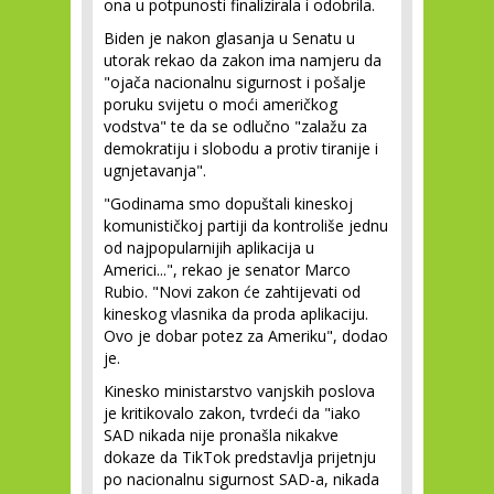
ona u potpunosti finalizirala i odobrila.
Biden je nakon glasanja u Senatu u
utorak rekao da zakon ima namjeru da
"ojača nacionalnu sigurnost i pošalje
poruku svijetu o moći američkog
vodstva" te da se odlučno "zalažu za
demokratiju i slobodu a protiv tiranije i
ugnjetavanja".
"Godinama smo dopuštali kineskoj
komunističkoj partiji da kontroliše jednu
od najpopularnijih aplikacija u
Americi...", rekao je senator Marco
Rubio. "Novi zakon će zahtijevati od
kineskog vlasnika da proda aplikaciju.
Ovo je dobar potez za Ameriku", dodao
je.
Kinesko ministarstvo vanjskih poslova
je kritikovalo zakon, tvrdeći da "iako
SAD nikada nije pronašla nikakve
dokaze da TikTok predstavlja prijetnju
po nacionalnu sigurnost SAD-a, nikada